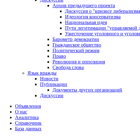
Архив предыдущего проекта
Дискуссия о "кризисе либерализм
Идеология консерватизма
Национальная идея
Пути легитимации "управляемой 
Ужесточение уголовного и уголов
Барометр демократии
Гражданское общество
Политический режим
Право
Революция и оппозиция
Свобода слова
Язык вражды
Новости
Публикации
Документы других организаций
Дискуссии
Объявления
О нас
Аналитика
Справочник
База данных