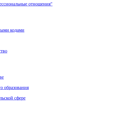
фессиональные отношения"
мыми кодами
ство
ве
го образования
льской сфере