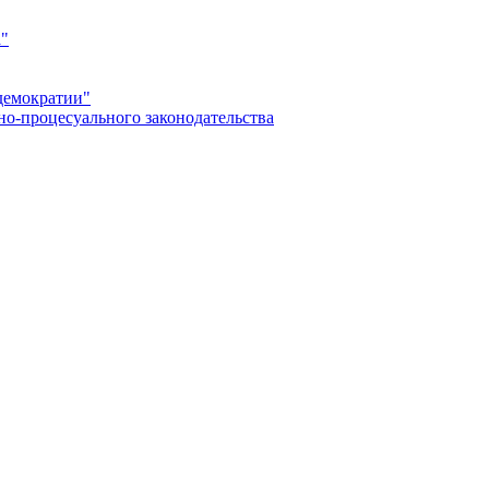
а"
демократии"
но-процесуального законодательства