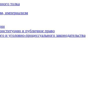
вного толка
зм, империализм
ции
Конституцию и публичное право
о и уголовно-процессуального законодательства