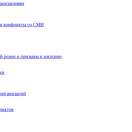
ганизациями
 и конфликты со СМИ
й розни и призывы к насилию
ки
организаций
ликтов