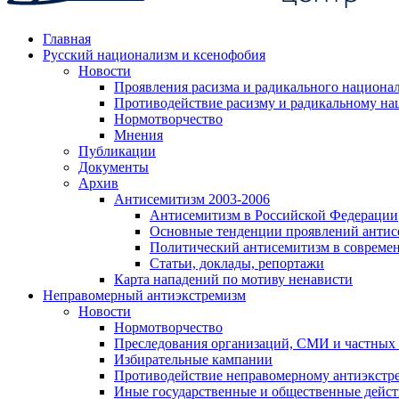
Главная
Русский национализм и ксенофобия
Новости
Проявления расизма и радикального национа
Противодействие расизму и радикальному на
Нормотворчество
Мнения
Публикации
Документы
Архив
Антисемитизм 2003-2006
Антисемитизм в Российской Федерации
Основные тенденции проявлений антис
Политический антисемитизм в совреме
Статьи, доклады, репортажи
Карта нападений по мотиву ненависти
Неправомерный антиэкстремизм
Новости
Нормотворчество
Преследования организаций, СМИ и частных
Избирательные кампании
Противодействие неправомерному антиэкстр
Иные государственные и общественные дейст