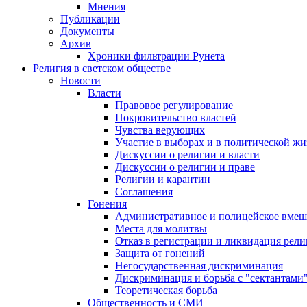
Мнения
Публикации
Документы
Архив
Хроники фильтрации Рунета
Религия в светском обществе
Новости
Власти
Правовое регулирование
Покровительство властей
Чувства верующих
Участие в выборах и в политической ж
Дискуссии о религии и власти
Дискуссии о религии и праве
Религии и карантин
Соглашения
Гонения
Административное и полицейское вмеш
Места для молитвы
Отказ в регистрации и ликвидация рел
Защита от гонений
Негосударственная дискриминация
Дискриминация и борьба с "сектантами
Теоретическая борьба
Общественность и СМИ