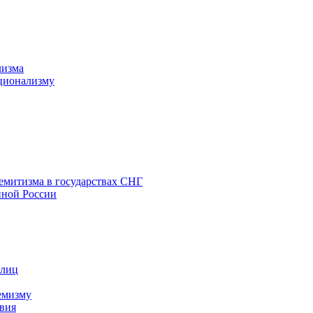
лизма
ционализму
емитизма в государствах СНГ
нной России
 лиц
емизму
вия