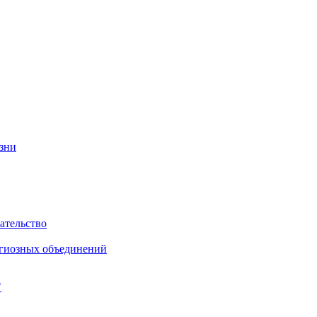
изни
ательство
игиозных объединений
"