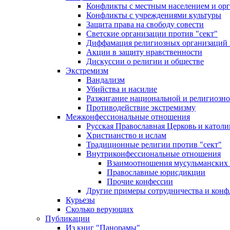
Конфликты с местным населением и ор
Конфликты с учреждениями культуры
Защита права на свободу совести
Светские организации против "сект"
Диффамация религиозных организаций
Акции в защиту нравственности
Дискуссии о религии и обществе
Экстремизм
Вандализм
Убийства и насилие
Разжигание национальной и религиозно
Противодействие экстремизму
Межконфессиональные отношения
Русская Православная Церковь и католи
Христианство и ислам
Традиционные религии против "сект"
Внутриконфессиональные отношения
Взаимоотношения мусульманских 
Православные юрисдикции
Прочие конфессии
Другие примеры сотрудничества и конф
Курьезы
Сколько верующих
Публикации
Из книг "Панорамы"