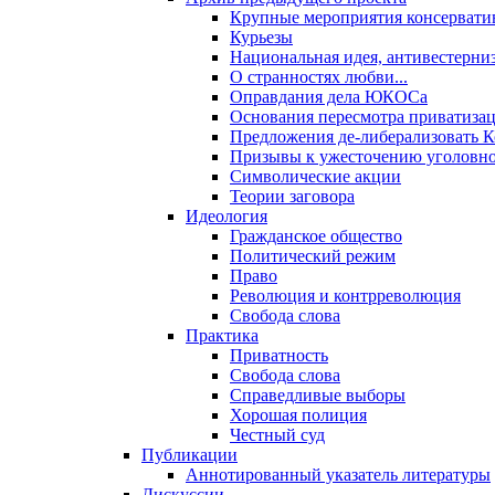
Крупные мероприятия консервати
Курьезы
Национальная идея, антивестерни
О странностях любви...
Оправдания дела ЮКОСа
Основания пересмотра приватиза
Предложения де-либерализовать 
Призывы к ужесточению уголовног
Символические акции
Теории заговора
Идеология
Гражданское общество
Политический режим
Право
Революция и контрреволюция
Свобода слова
Практика
Приватность
Свобода слова
Справедливые выборы
Хорошая полиция
Честный суд
Публикации
Аннотированный указатель литературы
Дискуссии