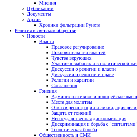
Мнения
Публикации
Документы
Архив
Хроники фильтрации Рунета
Религия в светском обществе
Новости
Власти
Правовое регулирование
Покровительство властей
Чувства верующих
Участие в выборах и в политической ж
Дискуссии о религии и власти
Дискуссии о религии и праве
Религии и карантин
Соглашения
Гонения
Административное и полицейское вмеш
Места для молитвы
Отказ в регистрации и ликвидация рел
Защита от гонений
Негосударственная дискриминация
Дискриминация и борьба с "сектантами
Теоретическая борьба
Общественность и СМИ