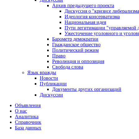
Архив предыдущего проекта
Дискуссия о "кризисе либерализм
Идеология консерватизма
Национальная идея
Пути легитимации "управляемой 
Ужесточение уголовного и уголов
Барометр демократии
Гражданское общество
Политический режим
Право
Революция и оппозиция
Свобода слова
Язык вражды
Новости
Публикации
Документы других организаций
Дискуссии
Объявления
О нас
Аналитика
Справочник
База данных