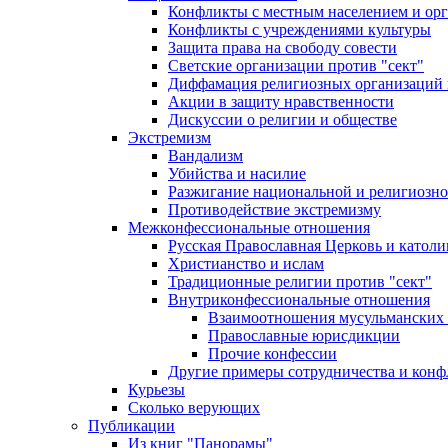
Конфликты с местным населением и ор
Конфликты с учреждениями культуры
Защита права на свободу совести
Светские организации против "сект"
Диффамация религиозных организаций
Акции в защиту нравственности
Дискуссии о религии и обществе
Экстремизм
Вандализм
Убийства и насилие
Разжигание национальной и религиозно
Противодействие экстремизму
Межконфессиональные отношения
Русская Православная Церковь и католи
Христианство и ислам
Традиционные религии против "сект"
Внутриконфессиональные отношения
Взаимоотношения мусульманских 
Православные юрисдикции
Прочие конфессии
Другие примеры сотрудничества и конф
Курьезы
Сколько верующих
Публикации
Из книг "Панорамы"