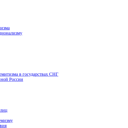
лизма
ционализму
емитизма в государствах СНГ
нной России
 лиц
емизму
вия