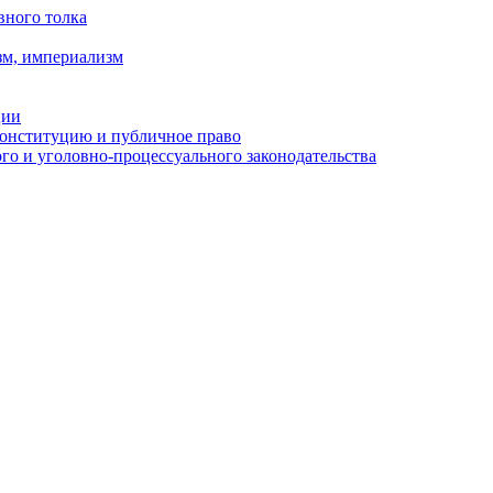
вного толка
зм, империализм
ции
Конституцию и публичное право
о и уголовно-процессуального законодательства