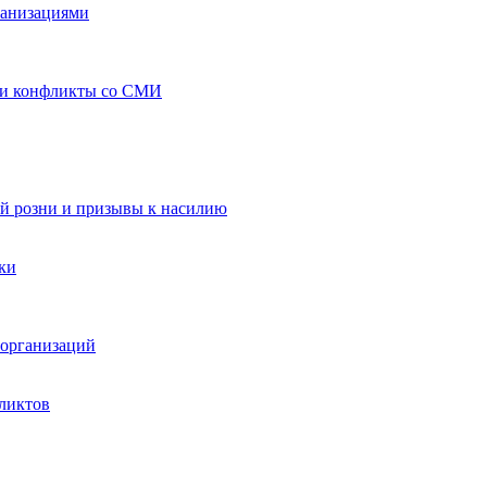
ганизациями
 и конфликты со СМИ
й розни и призывы к насилию
ки
организаций
ликтов