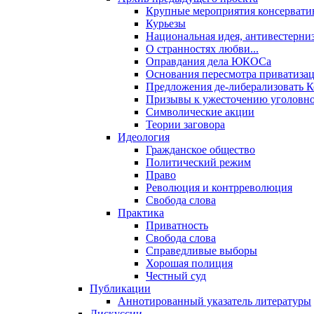
Крупные мероприятия консервати
Курьезы
Национальная идея, антивестерни
О странностях любви...
Оправдания дела ЮКОСа
Основания пересмотра приватиза
Предложения де-либерализовать 
Призывы к ужесточению уголовног
Символические акции
Теории заговора
Идеология
Гражданское общество
Политический режим
Право
Революция и контрреволюция
Свобода слова
Практика
Приватность
Свобода слова
Справедливые выборы
Хорошая полиция
Честный суд
Публикации
Аннотированный указатель литературы
Дискуссии