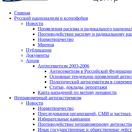
Главная
Русский национализм и ксенофобия
Новости
Проявления расизма и радикального национа
Противодействие расизму и радикальному на
Нормотворчество
Мнения
Публикации
Документы
Архив
Антисемитизм 2003-2006
Антисемитизм в Российской Федерации
Основные тенденции проявлений антис
Политический антисемитизм в совреме
Статьи, доклады, репортажи
Карта нападений по мотиву ненависти
Неправомерный антиэкстремизм
Новости
Нормотворчество
Преследования организаций, СМИ и частных
Избирательные кампании
Противодействие неправомерному антиэкстр
Иные государственные и общественные дейст