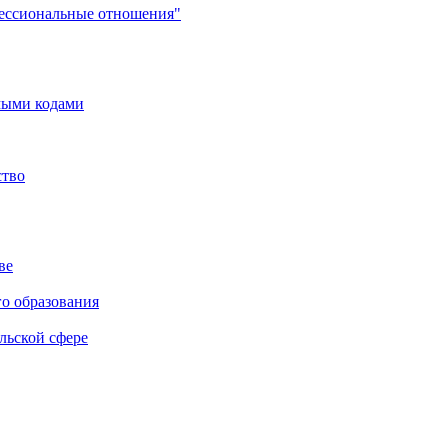
фессиональные отношения"
мыми кодами
ство
ве
го образования
льской сфере