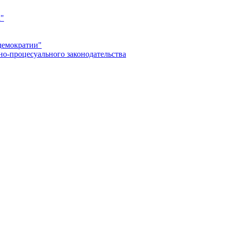
а"
демократии"
но-процесуального законодательства