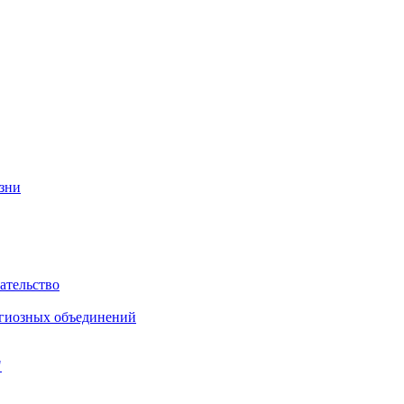
изни
ательство
игиозных объединений
"