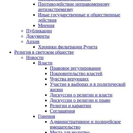
Противодействие неправомерному
антиэкстремизму
Иные государственные и общественные
действия
Мнения
Публикации
Документы
Архив
Хроники фильтрации Рунета
Религия в светском обществе
Новости
Власти
Правовое регулирование
Покровительство властей
Чувства верующих
Участие в выборах и в политической
жизни
Дискуссии о религии и власти
Дискуссии о религии и праве
Религии и карантин
Соглашения
Гонения
Административное и полицейское
вмешательство
Места для молитвы