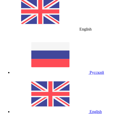
English
Русский
English