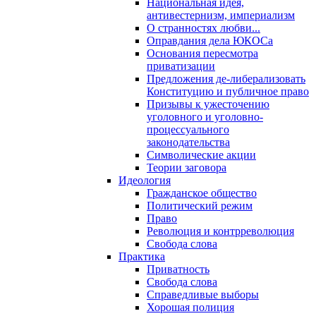
Национальная идея,
антивестернизм, империализм
О странностях любви...
Оправдания дела ЮКОСа
Основания пересмотра
приватизации
Предложения де-либерализовать
Конституцию и публичное право
Призывы к ужесточению
уголовного и уголовно-
процессуального
законодательства
Символические акции
Теории заговора
Идеология
Гражданское общество
Политический режим
Право
Революция и контрреволюция
Свобода слова
Практика
Приватность
Свобода слова
Справедливые выборы
Хорошая полиция