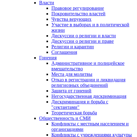
Власти
Правовое регулирование
Покровительство властей
Чувства верующих
Участие в выборах и в политической
жизни
Дискуссии о религии и власти
Дискуссии о религии и праве
Религии и карантин
Соглашения
Гонения
Административное и полицейское
вмешательство
Места для молитвы
Отказ в регистрации и ликвидация
религиозных объединений
Защита от гонений
Негосударственная дискриминация
Дискриминация и борьба с
"сектантами"
Теоретическая борьба
Общественность и СМИ
Конфликты с местным населением и
организациями
Конфликты с учреждениями культуры