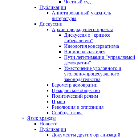
Честный суд
Публикации
Аннотированный указатель
литературы
Дискуссии
Архив предыдущего проекта
Дискуссия о "кризисе
либерализма"
Идеология консерватизма
Национальная идея
Пути легитимации "управляемой
демократии"
Ужесточение уголовного и
уголовно-процесуального
законодательства
Барометр демократии
Гражданское общество
Политический режим
Право
Революция и оппозиция
Свобода слова
Язык вражды
Новости
Публикации
Документы других организаций