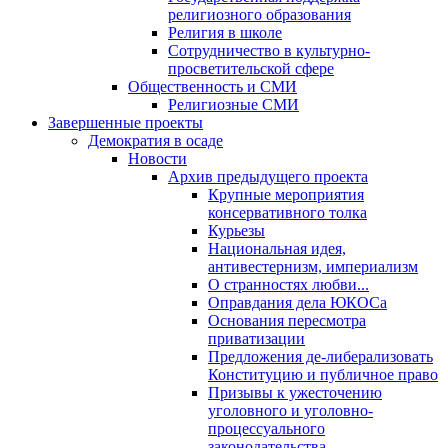
религиозного образования
Религия в школе
Сотрудничество в культурно-
просветительской сфере
Общественность и СМИ
Религиозные СМИ
Завершенные проекты
Демократия в осаде
Новости
Архив предыдущего проекта
Крупные мероприятия
консервативного толка
Курьезы
Национальная идея,
антивестернизм, империализм
О странностях любви...
Оправдания дела ЮКОСа
Основания пересмотра
приватизации
Предложения де-либерализовать
Конституцию и публичное право
Призывы к ужесточению
уголовного и уголовно-
процессуального
законодательства