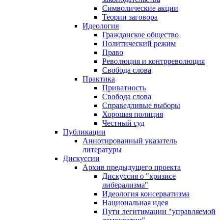
Символические акции
Теории заговора
Идеология
Гражданское общество
Политический режим
Право
Революция и контрреволюция
Свобода слова
Практика
Приватность
Свобода слова
Справедливые выборы
Хорошая полиция
Честный суд
Публикации
Аннотированный указатель
литературы
Дискуссии
Архив предыдущего проекта
Дискуссия о "кризисе
либерализма"
Идеология консерватизма
Национальная идея
Пути легитимации "управляемой