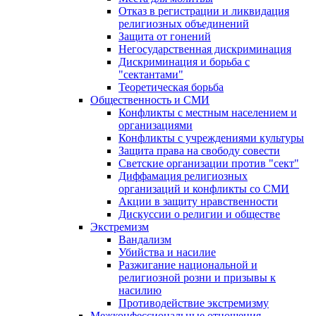
Отказ в регистрации и ликвидация
религиозных объединений
Защита от гонений
Негосударственная дискриминация
Дискриминация и борьба с
"сектантами"
Теоретическая борьба
Общественность и СМИ
Конфликты с местным населением и
организациями
Конфликты с учреждениями культуры
Защита права на свободу совести
Светские организации против "сект"
Диффамация религиозных
организаций и конфликты со СМИ
Акции в защиту нравственности
Дискуссии о религии и обществе
Экстремизм
Вандализм
Убийства и насилие
Разжигание национальной и
религиозной розни и призывы к
насилию
Противодействие экстремизму
Межконфессиональные отношения