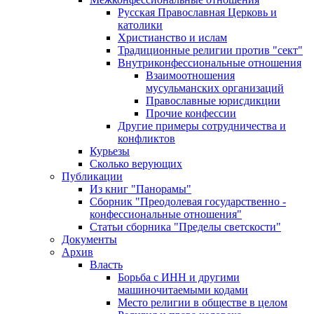
Русская Православная Церковь и
католики
Христианство и ислам
Традиционные религии против "сект"
Внутриконфессиональные отношения
Взаимоотношения
мусульманских организаций
Православные юрисдикции
Прочие конфессии
Другие примеры сотрудничества и
конфликтов
Курьезы
Сколько верующих
Публикации
Из книг "Панорамы"
Сборник "Преодолевая государственно -
конфессиональные отношения"
Статьи сборника "Пределы светскости"
Документы
Архив
Власть
Борьба с ИНН и другими
машиночитаемыми кодами
Место религии в обществе в целом