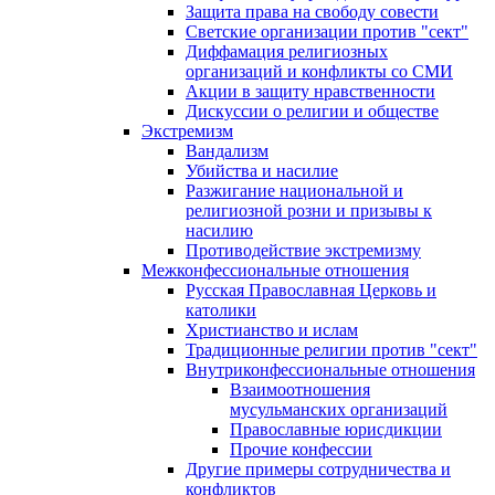
Защита права на свободу совести
Светские организации против "сект"
Диффамация религиозных
организаций и конфликты со СМИ
Акции в защиту нравственности
Дискуссии о религии и обществе
Экстремизм
Вандализм
Убийства и насилие
Разжигание национальной и
религиозной розни и призывы к
насилию
Противодействие экстремизму
Межконфессиональные отношения
Русская Православная Церковь и
католики
Христианство и ислам
Традиционные религии против "сект"
Внутриконфессиональные отношения
Взаимоотношения
мусульманских организаций
Православные юрисдикции
Прочие конфессии
Другие примеры сотрудничества и
конфликтов