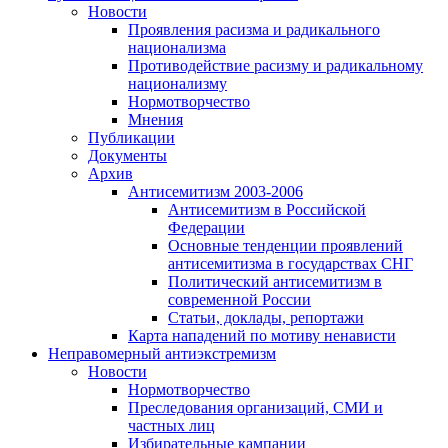
Новости
Проявления расизма и радикального
национализма
Противодействие расизму и радикальному
национализму
Нормотворчество
Мнения
Публикации
Документы
Архив
Антисемитизм 2003-2006
Антисемитизм в Российской
Федерации
Основные тенденции проявлений
антисемитизма в государствах СНГ
Политический антисемитизм в
современной России
Статьи, доклады, репортажи
Карта нападений по мотиву ненависти
Неправомерный антиэкстремизм
Новости
Нормотворчество
Преследования организаций, СМИ и
частных лиц
Избирательные кампании