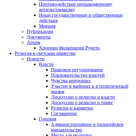
Противодействие неправомерному
антиэкстремизму
Иные государственные и общественные
действия
Мнения
Публикации
Документы
Архив
Хроники фильтрации Рунета
Религия в светском обществе
Новости
Власти
Правовое регулирование
Покровительство властей
Чувства верующих
Участие в выборах и в политической
жизни
Дискуссии о религии и власти
Дискуссии о религии и праве
Религии и карантин
Соглашения
Гонения
Административное и полицейское
вмешательство
Места для молитвы