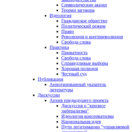
Символические акции
Теории заговора
Идеология
Гражданское общество
Политический режим
Право
Революция и контрреволюция
Свобода слова
Практика
Приватность
Свобода слова
Справедливые выборы
Хорошая полиция
Честный суд
Публикации
Аннотированный указатель
литературы
Дискуссии
Архив предыдущего проекта
Дискуссия о "кризисе
либерализма"
Идеология консерватизма
Национальная идея
Пути легитимации "управляемой