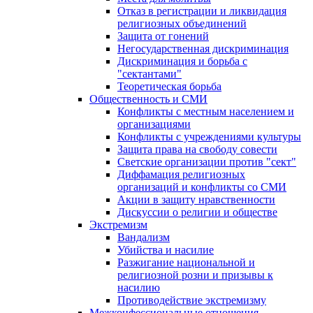
Отказ в регистрации и ликвидация
религиозных объединений
Защита от гонений
Негосударственная дискриминация
Дискриминация и борьба с
"сектантами"
Теоретическая борьба
Общественность и СМИ
Конфликты с местным населением и
организациями
Конфликты с учреждениями культуры
Защита права на свободу совести
Светские организации против "сект"
Диффамация религиозных
организаций и конфликты со СМИ
Акции в защиту нравственности
Дискуссии о религии и обществе
Экстремизм
Вандализм
Убийства и насилие
Разжигание национальной и
религиозной розни и призывы к
насилию
Противодействие экстремизму
Межконфессиональные отношения