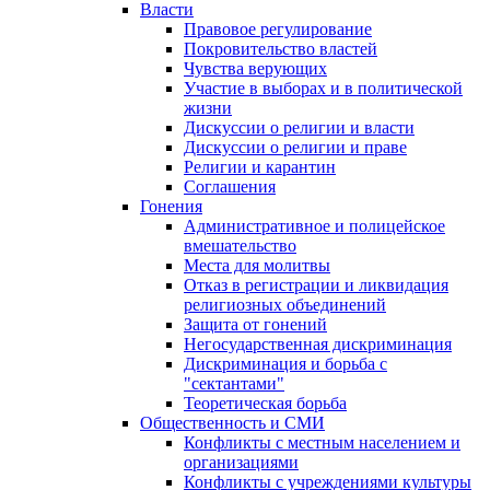
Власти
Правовое регулирование
Покровительство властей
Чувства верующих
Участие в выборах и в политической
жизни
Дискуссии о религии и власти
Дискуссии о религии и праве
Религии и карантин
Соглашения
Гонения
Административное и полицейское
вмешательство
Места для молитвы
Отказ в регистрации и ликвидация
религиозных объединений
Защита от гонений
Негосударственная дискриминация
Дискриминация и борьба с
"сектантами"
Теоретическая борьба
Общественность и СМИ
Конфликты с местным населением и
организациями
Конфликты с учреждениями культуры