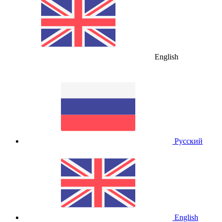
English
Русский
English