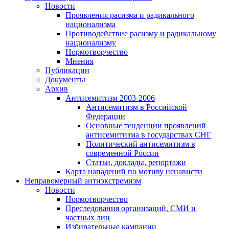
Новости
Проявления расизма и радикального
национализма
Противодействие расизму и радикальному
национализму
Нормотворчество
Мнения
Публикации
Документы
Архив
Антисемитизм 2003-2006
Антисемитизм в Российской
Федерации
Основные тенденции проявлений
антисемитизма в государствах СНГ
Политический антисемитизм в
современной России
Статьи, доклады, репортажи
Карта нападений по мотиву ненависти
Неправомерный антиэкстремизм
Новости
Нормотворчество
Преследования организаций, СМИ и
частных лиц
Избирательные кампании