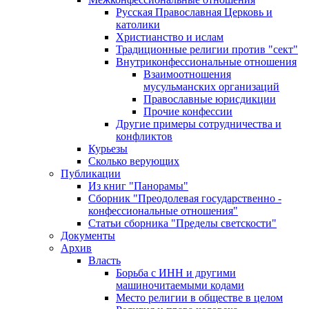
Русская Православная Церковь и
католики
Христианство и ислам
Традиционные религии против "сект"
Внутриконфессиональные отношения
Взаимоотношения
мусульманских организаций
Православные юрисдикции
Прочие конфессии
Другие примеры сотрудничества и
конфликтов
Курьезы
Сколько верующих
Публикации
Из книг "Панорамы"
Сборник "Преодолевая государственно -
конфессиональные отношения"
Статьи сборника "Пределы светскости"
Документы
Архив
Власть
Борьба с ИНН и другими
машиночитаемыми кодами
Место религии в обществе в целом