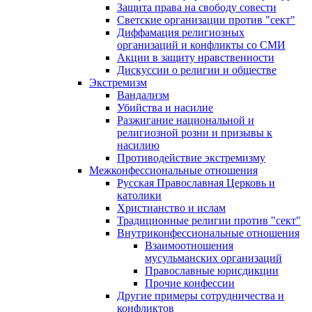
Защита права на свободу совести
Светские организации против "сект"
Диффамация религиозных
организаций и конфликты со СМИ
Акции в защиту нравственности
Дискуссии о религии и обществе
Экстремизм
Вандализм
Убийства и насилие
Разжигание национальной и
религиозной розни и призывы к
насилию
Противодействие экстремизму
Межконфессиональные отношения
Русская Православная Церковь и
католики
Христианство и ислам
Традиционные религии против "сект"
Внутриконфессиональные отношения
Взаимоотношения
мусульманских организаций
Православные юрисдикции
Прочие конфессии
Другие примеры сотрудничества и
конфликтов