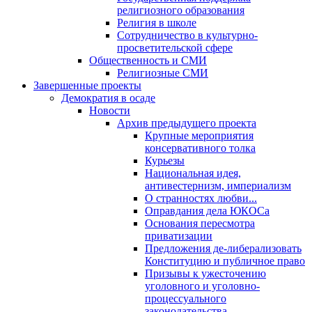
религиозного образования
Религия в школе
Сотрудничество в культурно-
просветительской сфере
Общественность и СМИ
Религиозные СМИ
Завершенные проекты
Демократия в осаде
Новости
Архив предыдущего проекта
Крупные мероприятия
консервативного толка
Курьезы
Национальная идея,
антивестернизм, империализм
О странностях любви...
Оправдания дела ЮКОСа
Основания пересмотра
приватизации
Предложения де-либерализовать
Конституцию и публичное право
Призывы к ужесточению
уголовного и уголовно-
процессуального
законодательства