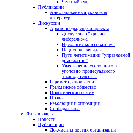
Честный суд
Публикации
Аннотированный указатель
литературы
Дискуссии
Архив предыдущего проекта
Дискуссия о "кризисе
либерализма"
Идеология консерватизма
Национальная идея
Пути легитимации "управляемой
демократии"
Ужесточение уголовного и
уголовно-процесуального
законодательства
Барометр демократии
Гражданское общество
Политический режим
Право
Революция и оппозиция
Свобода слова
Язык вражды
Новости
Публикации
Документы других организаций