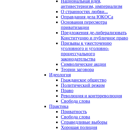
Национальная идея,
антивестернизм, империализм
О странностях любви...
Оправдания дела ЮКОСа
Основания пересмотра
приватизации
Предложения де-либерализовать
Конституцию и публичное право
Призывы к ужесточению
уголовного и уголовно-
процессуального
законодательства
Символические акции
Теории заговора
Идеология
Гражданское общество
Политический режим
Право
Революция и контрреволюция
Свобода слова
Практика
Приватность
Свобода слова
Справедливые выборы
Хорошая полиция