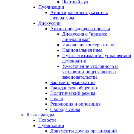
Честный суд
Публикации
Аннотированный указатель
литературы
Дискуссии
Архив предыдущего проекта
Дискуссия о "кризисе
либерализма"
Идеология консерватизма
Национальная идея
Пути легитимации "управляемой
демократии"
Ужесточение уголовного и
уголовно-процесуального
законодательства
Барометр демократии
Гражданское общество
Политический режим
Право
Революция и оппозиция
Свобода слова
Язык вражды
Новости
Публикации
Документы других организаций