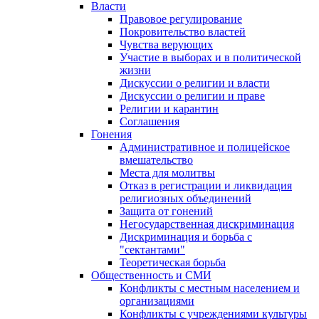
Власти
Правовое регулирование
Покровительство властей
Чувства верующих
Участие в выборах и в политической
жизни
Дискуссии о религии и власти
Дискуссии о религии и праве
Религии и карантин
Соглашения
Гонения
Административное и полицейское
вмешательство
Места для молитвы
Отказ в регистрации и ликвидация
религиозных объединений
Защита от гонений
Негосударственная дискриминация
Дискриминация и борьба с
"сектантами"
Теоретическая борьба
Общественность и СМИ
Конфликты с местным населением и
организациями
Конфликты с учреждениями культуры