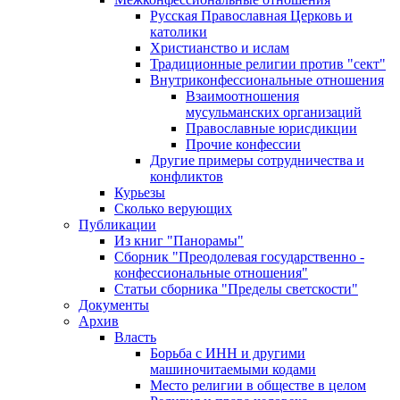
Русская Православная Церковь и
католики
Христианство и ислам
Традиционные религии против "сект"
Внутриконфессиональные отношения
Взаимоотношения
мусульманских организаций
Православные юрисдикции
Прочие конфессии
Другие примеры сотрудничества и
конфликтов
Курьезы
Сколько верующих
Публикации
Из книг "Панорамы"
Сборник "Преодолевая государственно -
конфессиональные отношения"
Статьи сборника "Пределы светскости"
Документы
Архив
Власть
Борьба с ИНН и другими
машиночитаемыми кодами
Место религии в обществе в целом