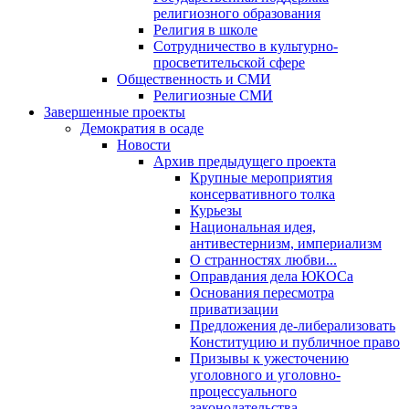
религиозного образования
Религия в школе
Сотрудничество в культурно-
просветительской сфере
Общественность и СМИ
Религиозные СМИ
Завершенные проекты
Демократия в осаде
Новости
Архив предыдущего проекта
Крупные мероприятия
консервативного толка
Курьезы
Национальная идея,
антивестернизм, империализм
О странностях любви...
Оправдания дела ЮКОСа
Основания пересмотра
приватизации
Предложения де-либерализовать
Конституцию и публичное право
Призывы к ужесточению
уголовного и уголовно-
процессуального
законодательства