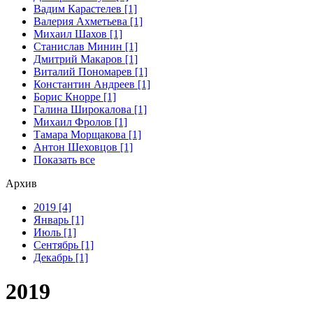
Вадим Карастелев [1]
Валерия Ахметьева [1]
Михаил Шахов [1]
Станислав Минин [1]
Дмитрий Макаров [1]
Виталий Пономарев [1]
Константин Андреев [1]
Борис Кнорре [1]
Галина Широкалова [1]
Михаил Фролов [1]
Тамара Морщакова [1]
Антон Шеховцов [1]
Показать все
Архив
2019 [4]
Январь [1]
Июль [1]
Сентябрь [1]
Декабрь [1]
2019