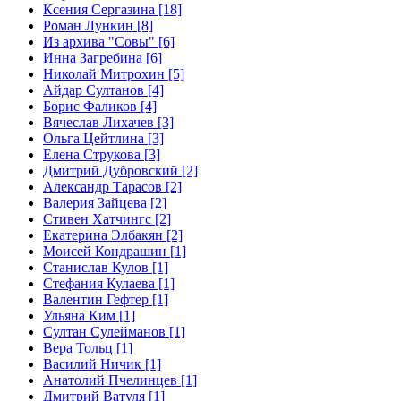
Ксения Сергазина [18]
Роман Лункин [8]
Из архива "Совы" [6]
Инна Загребина [6]
Николай Митрохин [5]
Айдар Султанов [4]
Борис Фаликов [4]
Вячеслав Лихачев [3]
Ольга Цейтлина [3]
Елена Струкова [3]
Дмитрий Дубровский [2]
Александр Тарасов [2]
Валерия Зайцева [2]
Стивен Хатчингс [2]
Екатерина Элбакян [2]
Моисей Кондрашин [1]
Станислав Кулов [1]
Стефания Кулаева [1]
Валентин Гефтер [1]
Ульяна Ким [1]
Султан Сулейманов [1]
Верa Тольц [1]
Василий Ничик [1]
Анатолий Пчелинцев [1]
Дмитрий Ватуля [1]