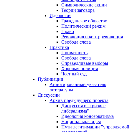
Символические акции
Теории заговора
Идеология
Гражданское общество
Политический режим
Право
Революция и контрреволюция
Свобода слова
Практика
Приватность
Свобода слова
Справедливые выборы
Хорошая полиция
Честный суд
Публикации
Аннотированный указатель
литературы
Дискуссии
Архив предыдущего проекта
Дискуссия о "кризисе
либерализма"
Идеология консерватизма
Национальная идея
Пути легитимации "управляемой