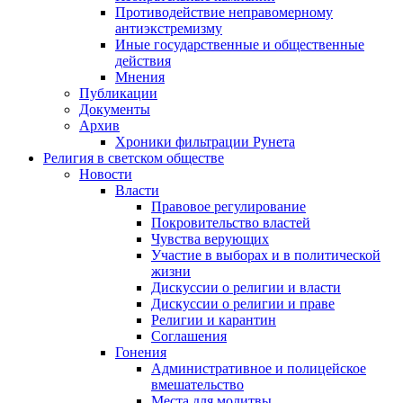
Противодействие неправомерному
антиэкстремизму
Иные государственные и общественные
действия
Мнения
Публикации
Документы
Архив
Хроники фильтрации Рунета
Религия в светском обществе
Новости
Власти
Правовое регулирование
Покровительство властей
Чувства верующих
Участие в выборах и в политической
жизни
Дискуссии о религии и власти
Дискуссии о религии и праве
Религии и карантин
Соглашения
Гонения
Административное и полицейское
вмешательство
Места для молитвы