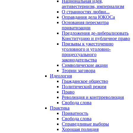
Национальная идея,
антивестернизм, империализм
О странностях любви...
Оправдания дела ЮКОСа
Основания пересмотра
приватизации
Предложения де-либерализовать
Конституцию и публичное право
Призывы к ужесточению
уголовного и уголовно-
процессуального
законодательства
Символические акции
Теории заговора
Идеология
Гражданское общество
Политический режим
Право
Революция и контрреволюция
Свобода слова
Практика
Приватность
Свобода слова
Справедливые выборы
Хорошая полиция