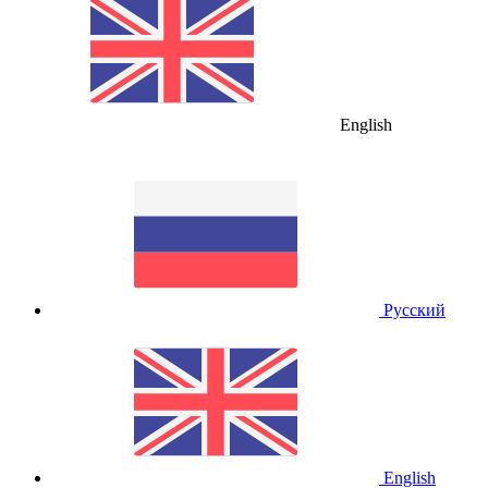
English
Русский
English