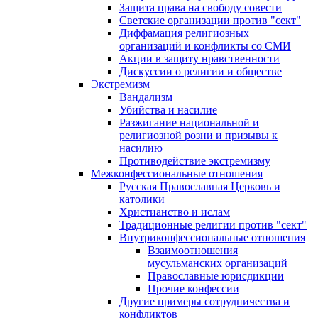
Защита права на свободу совести
Светские организации против "сект"
Диффамация религиозных
организаций и конфликты со СМИ
Акции в защиту нравственности
Дискуссии о религии и обществе
Экстремизм
Вандализм
Убийства и насилие
Разжигание национальной и
религиозной розни и призывы к
насилию
Противодействие экстремизму
Межконфессиональные отношения
Русская Православная Церковь и
католики
Христианство и ислам
Традиционные религии против "сект"
Внутриконфессиональные отношения
Взаимоотношения
мусульманских организаций
Православные юрисдикции
Прочие конфессии
Другие примеры сотрудничества и
конфликтов