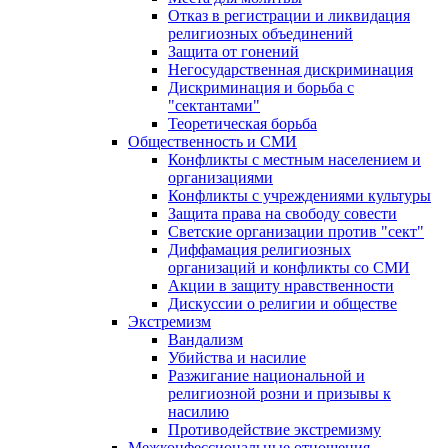
Отказ в регистрации и ликвидация
религиозных объединений
Защита от гонений
Негосударственная дискриминация
Дискриминация и борьба с
"сектантами"
Теоретическая борьба
Общественность и СМИ
Конфликты с местным населением и
организациями
Конфликты с учреждениями культуры
Защита права на свободу совести
Светские организации против "сект"
Диффамация религиозных
организаций и конфликты со СМИ
Акции в защиту нравственности
Дискуссии о религии и обществе
Экстремизм
Вандализм
Убийства и насилие
Разжигание национальной и
религиозной розни и призывы к
насилию
Противодействие экстремизму
Межконфессиональные отношения