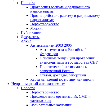
Новости
Проявления расизма и радикального
национализма
Противодействие расизму и радикальному
национализму
Нормотворчество
Мнения
Публикации
Документы
Архив
Антисемитизм 2003-2006
Антисемитизм в Российской
Федерации
Основные тенденции проявлений
антисемитизма в государствах СНГ
Политический антисемитизм в
современной России
Статьи, доклады, репортажи
Карта нападений по мотиву ненависти
Неправомерный антиэкстремизм
Новости
Нормотворчество
Преследования организаций, СМИ и
частных лиц
Избирательные кампании