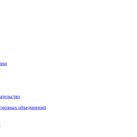
изни
ательство
игиозных объединений
"