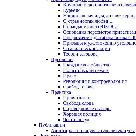
Крупные мероприятия консервати
Курьезы
Национальная идея, антивестерни
О странностях любви...
Оправдания дела ЮКОСа
Основания пересмотра приватиза
Предложения де-либерализовать 
Призывы к ужесточению уголовног
Символические акции
Теории заговора
Идеология
Гражданское общество
Политический режим
Право
Революция и контрреволюция
Свобода слова
Практика
Приватность
Свобода слова
Справедливые выборы
Хорошая полиция
Честный суд
Публикации
Аннотированный указатель литературы
Дискуссии