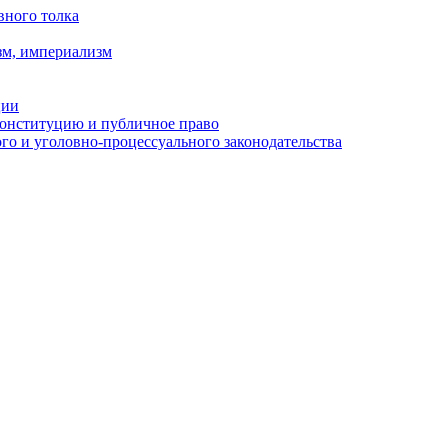
вного толка
зм, империализм
ции
Конституцию и публичное право
о и уголовно-процессуального законодательства