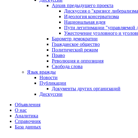
Архив предыдущего проекта
Дискуссия о "кризисе либерализм
Идеология консерватизма
Национальная идея
Пути легитимации "управляемой 
Ужесточение уголовного и уголов
Барометр демократии
Гражданское общество
Политический режим
Право
Революция и оппозиция
Свобода слова
Язык вражды
Новости
Публикации
Документы других организаций
Дискуссии
Объявления
О нас
Аналитика
Справочник
База данных