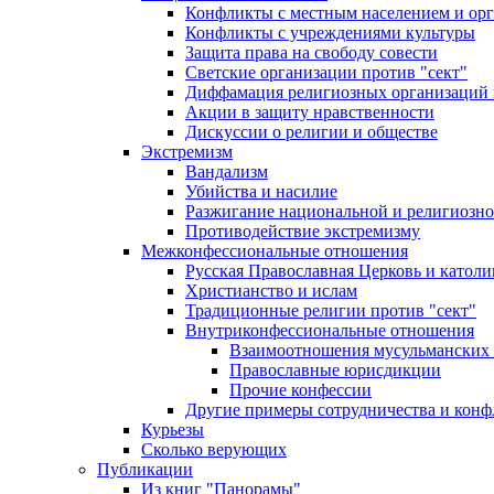
Конфликты с местным населением и ор
Конфликты с учреждениями культуры
Защита права на свободу совести
Светские организации против "сект"
Диффамация религиозных организаций
Акции в защиту нравственности
Дискуссии о религии и обществе
Экстремизм
Вандализм
Убийства и насилие
Разжигание национальной и религиозно
Противодействие экстремизму
Межконфессиональные отношения
Русская Православная Церковь и католи
Христианство и ислам
Традиционные религии против "сект"
Внутриконфессиональные отношения
Взаимоотношения мусульманских 
Православные юрисдикции
Прочие конфессии
Другие примеры сотрудничества и конф
Курьезы
Сколько верующих
Публикации
Из книг "Панорамы"