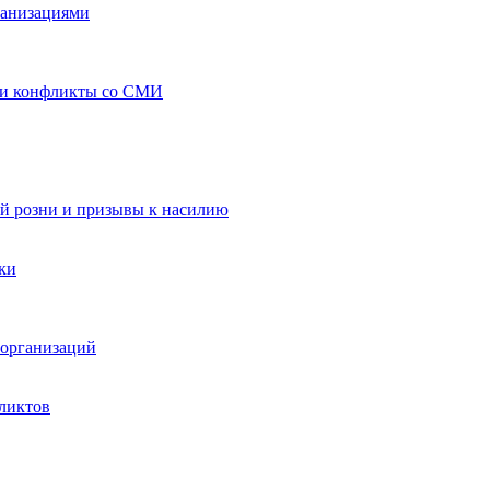
ганизациями
 и конфликты со СМИ
й розни и призывы к насилию
ки
организаций
ликтов