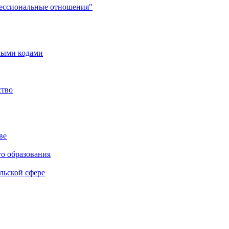
фессиональные отношения"
мыми кодами
ство
ве
го образования
льской сфере