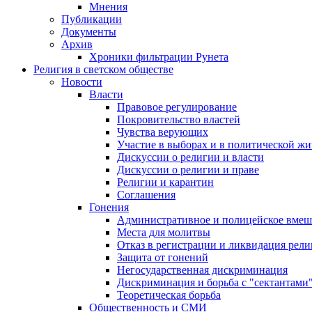
Мнения
Публикации
Документы
Архив
Хроники фильтрации Рунета
Религия в светском обществе
Новости
Власти
Правовое регулирование
Покровительство властей
Чувства верующих
Участие в выборах и в политической ж
Дискуссии о религии и власти
Дискуссии о религии и праве
Религии и карантин
Соглашения
Гонения
Административное и полицейское вмеш
Места для молитвы
Отказ в регистрации и ликвидация рел
Защита от гонений
Негосударственная дискриминация
Дискриминация и борьба с "сектантами
Теоретическая борьба
Общественность и СМИ