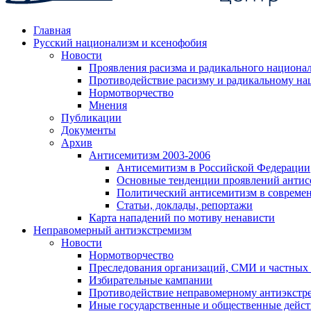
Главная
Русский национализм и ксенофобия
Новости
Проявления расизма и радикального национа
Противодействие расизму и радикальному на
Нормотворчество
Мнения
Публикации
Документы
Архив
Антисемитизм 2003-2006
Антисемитизм в Российской Федерации
Основные тенденции проявлений антис
Политический антисемитизм в совреме
Статьи, доклады, репортажи
Карта нападений по мотиву ненависти
Неправомерный антиэкстремизм
Новости
Нормотворчество
Преследования организаций, СМИ и частных
Избирательные кампании
Противодействие неправомерному антиэкстр
Иные государственные и общественные дейст