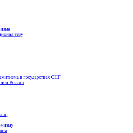
лизма
ционализму
емитизма в государствах СНГ
нной России
 лиц
емизму
вия