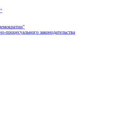
а"
демократии"
но-процесуального законодательства