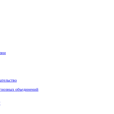
изни
ательство
игиозных объединений
"