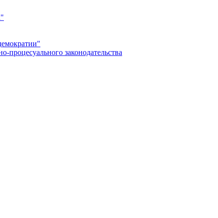
а"
демократии"
но-процесуального законодательства