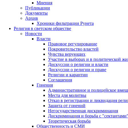
Мнения
Публикации
Документы
Архив
Хроники фильтрации Рунета
Религия в светском обществе
Новости
Власти
Правовое регулирование
Покровительство властей
Чувства верующих
Участие в выборах и в политической ж
Дискуссии о религии и власти
Дискуссии о религии и праве
Религии и карантин
Соглашения
Гонения
Административное и полицейское вмеш
Места для молитвы
Отказ в регистрации и ликвидация рел
Защита от гонений
Негосударственная дискриминация
Дискриминация и борьба с "сектантами
Теоретическая борьба
Общественность и СМИ