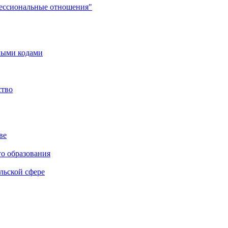
фессиональные отношения"
мыми кодами
ство
ве
го образования
льской сфере