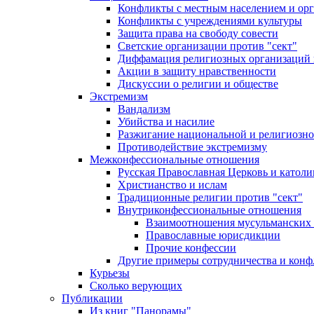
Конфликты с местным населением и ор
Конфликты с учреждениями культуры
Защита права на свободу совести
Светские организации против "сект"
Диффамация религиозных организаций
Акции в защиту нравственности
Дискуссии о религии и обществе
Экстремизм
Вандализм
Убийства и насилие
Разжигание национальной и религиозно
Противодействие экстремизму
Межконфессиональные отношения
Русская Православная Церковь и католи
Христианство и ислам
Традиционные религии против "сект"
Внутриконфессиональные отношения
Взаимоотношения мусульманских 
Православные юрисдикции
Прочие конфессии
Другие примеры сотрудничества и конф
Курьезы
Сколько верующих
Публикации
Из книг "Панорамы"