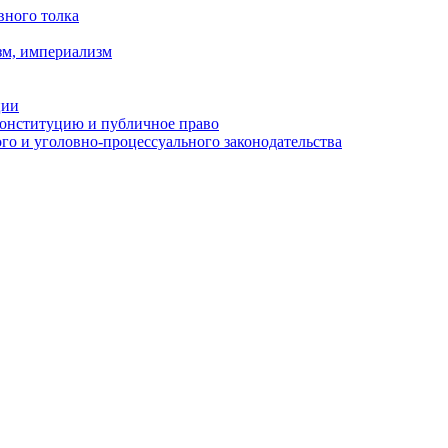
вного толка
зм, империализм
ции
Конституцию и публичное право
о и уголовно-процессуального законодательства