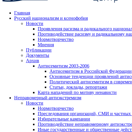
Главная
Русский национализм и ксенофобия
Новости
Проявления расизма и радикального национа
Противодействие расизму и радикальному на
Нормотворчество
Мнения
Публикации
Документы
Архив
Антисемитизм 2003-2006
Антисемитизм в Российской Федерации
Основные тенденции проявлений антис
Политический антисемитизм в совреме
Статьи, доклады, репортажи
Карта нападений по мотиву ненависти
Неправомерный антиэкстремизм
Новости
Нормотворчество
Преследования организаций, СМИ и частных
Избирательные кампании
Противодействие неправомерному антиэкстр
Иные государственные и общественные дейст