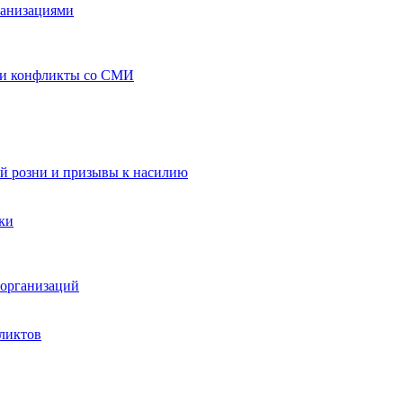
ганизациями
 и конфликты со СМИ
й розни и призывы к насилию
ки
организаций
ликтов