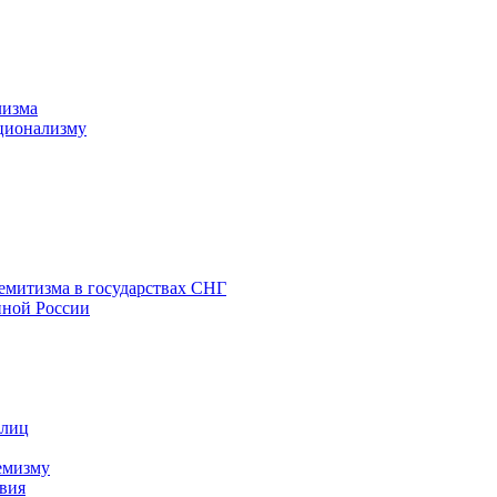
лизма
ционализму
емитизма в государствах СНГ
нной России
 лиц
емизму
вия