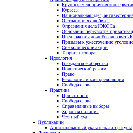
Крупные мероприятия консервати
Курьезы
Национальная идея, антивестерни
О странностях любви...
Оправдания дела ЮКОСа
Основания пересмотра приватиза
Предложения де-либерализовать 
Призывы к ужесточению уголовног
Символические акции
Теории заговора
Идеология
Гражданское общество
Политический режим
Право
Революция и контрреволюция
Свобода слова
Практика
Приватность
Свобода слова
Справедливые выборы
Хорошая полиция
Честный суд
Публикации
Аннотированный указатель литературы
Дискуссии