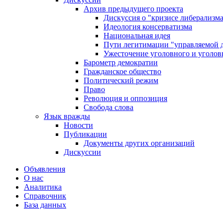
Архив предыдущего проекта
Дискуссия о "кризисе либерализм
Идеология консерватизма
Национальная идея
Пути легитимации "управляемой 
Ужесточение уголовного и уголов
Барометр демократии
Гражданское общество
Политический режим
Право
Революция и оппозиция
Свобода слова
Язык вражды
Новости
Публикации
Документы других организаций
Дискуссии
Объявления
О нас
Аналитика
Справочник
База данных