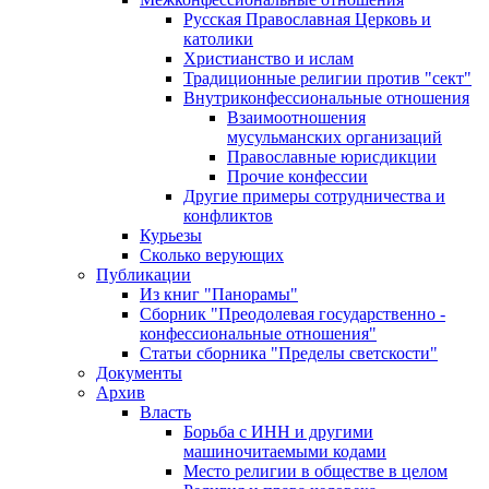
Русская Православная Церковь и
католики
Христианство и ислам
Традиционные религии против "сект"
Внутриконфессиональные отношения
Взаимоотношения
мусульманских организаций
Православные юрисдикции
Прочие конфессии
Другие примеры сотрудничества и
конфликтов
Курьезы
Сколько верующих
Публикации
Из книг "Панорамы"
Сборник "Преодолевая государственно -
конфессиональные отношения"
Статьи сборника "Пределы светскости"
Документы
Архив
Власть
Борьба с ИНН и другими
машиночитаемыми кодами
Место религии в обществе в целом