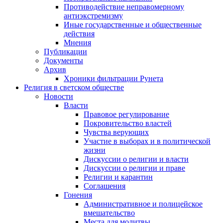
Противодействие неправомерному
антиэкстремизму
Иные государственные и общественные
действия
Мнения
Публикации
Документы
Архив
Хроники фильтрации Рунета
Религия в светском обществе
Новости
Власти
Правовое регулирование
Покровительство властей
Чувства верующих
Участие в выборах и в политической
жизни
Дискуссии о религии и власти
Дискуссии о религии и праве
Религии и карантин
Соглашения
Гонения
Административное и полицейское
вмешательство
Места для молитвы