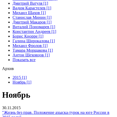
Дмитрий Ватуля [1]
Вадим Карастелев [1]
Михаил Шахов [1]
Станислав Минин [1]
Дмитрий Макаров [1]
Виталий Пономарев [1]
Константин Андреев [1]
Борис Кнорре [1]
Галина Широкалова [1]
Михаил Фролов [1]
Тамара Морщакова [1]
Антон Шеховцов [1]
Показать все
Архив
2015 [1]
Ноябрь [1]
Ноябрь
30.11.2015
"Жизнь без прав. Положение ахыска-турок на юге России в