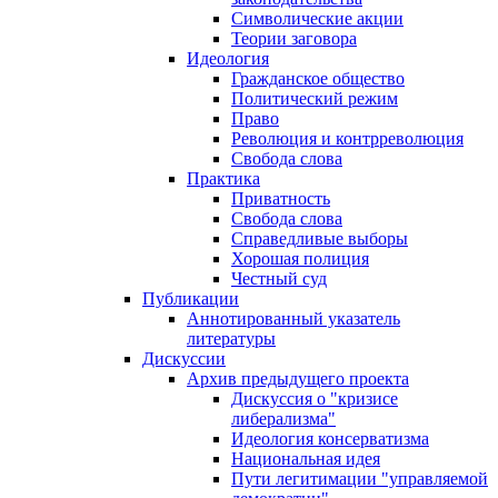
Символические акции
Теории заговора
Идеология
Гражданское общество
Политический режим
Право
Революция и контрреволюция
Свобода слова
Практика
Приватность
Свобода слова
Справедливые выборы
Хорошая полиция
Честный суд
Публикации
Аннотированный указатель
литературы
Дискуссии
Архив предыдущего проекта
Дискуссия о "кризисе
либерализма"
Идеология консерватизма
Национальная идея
Пути легитимации "управляемой