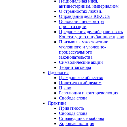
Национальная идея,
антивестернизм, империализм
О странностях любви...
Оправдания дела ЮКОСа
Основания пересмотра
приватизации
Предложения де-либерализовать
Конституцию и публичное право
Призывы к ужесточению
уголовного и уголовно-
процессуального
законодательства
Символические акции
Теории заговора
Идеология
Гражданское общество
Политический режим
Право
Революция и контрреволюция
Свобода слова
Практика
Приватность
Свобода слова
Справедливые выборы
Хорошая полиция