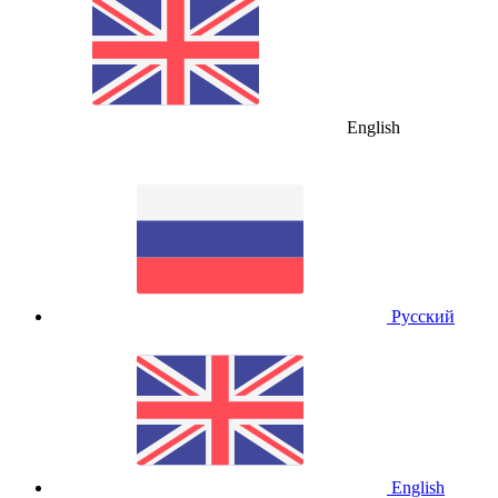
English
Русский
English