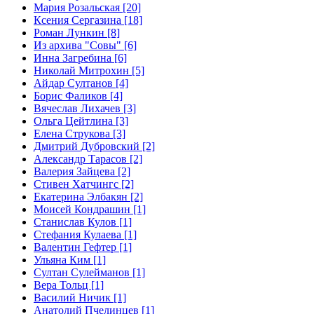
Мария Розальская [20]
Ксения Сергазина [18]
Роман Лункин [8]
Из архива "Совы" [6]
Инна Загребина [6]
Николай Митрохин [5]
Айдар Султанов [4]
Борис Фаликов [4]
Вячеслав Лихачев [3]
Ольга Цейтлина [3]
Елена Струкова [3]
Дмитрий Дубровский [2]
Александр Тарасов [2]
Валерия Зайцева [2]
Стивен Хатчингс [2]
Екатерина Элбакян [2]
Моисей Кондрашин [1]
Станислав Кулов [1]
Стефания Кулаева [1]
Валентин Гефтер [1]
Ульяна Ким [1]
Султан Сулейманов [1]
Верa Тольц [1]
Василий Ничик [1]
Анатолий Пчелинцев [1]