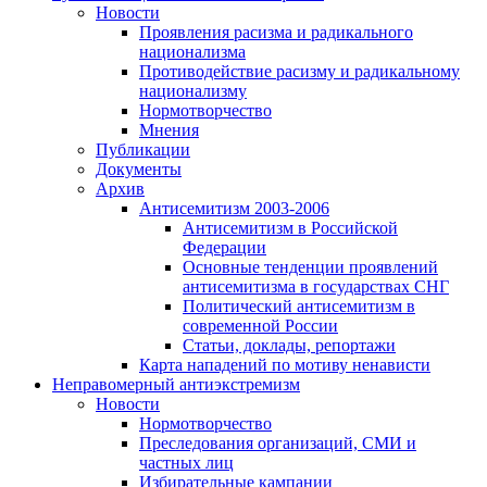
Новости
Проявления расизма и радикального
национализма
Противодействие расизму и радикальному
национализму
Нормотворчество
Мнения
Публикации
Документы
Архив
Антисемитизм 2003-2006
Антисемитизм в Российской
Федерации
Основные тенденции проявлений
антисемитизма в государствах СНГ
Политический антисемитизм в
современной России
Статьи, доклады, репортажи
Карта нападений по мотиву ненависти
Неправомерный антиэкстремизм
Новости
Нормотворчество
Преследования организаций, СМИ и
частных лиц
Избирательные кампании