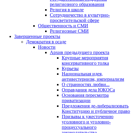
религиозного образования
Религия в школе
Сотрудничество в культурно-
просветительской сфере
Общественность и СМИ
Религиозные СМИ
Завершенные проекты
Демократия в осаде
Новости
Архив предыдущего проекта
Крупные мероприятия
консервативного толка
Курьезы
Национальная идея,
антивестернизм, империализм
О странностях любви...
Оправдания дела ЮКОСа
Основания пересмотра
приватизации
Предложения де-либерализовать
Конституцию и публичное право
Призывы к ужесточению
уголовного и уголовно-
процессуального
законодательства