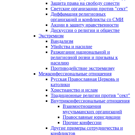
Защита права на свободу совести
Светские организации против "сект"
Диффамация религиозных
организаций и конфликты со СМИ
Акции в защиту нравственности
Дискуссии о религии и обществе
Экстремизм
Вандализм
Убийства и насилие
Разжигание национальной и
религиозной розни и призывы к
насилию
Противодействие экстремизму
Межконфессиональные отношения
Русская Православная Церковь и
католики
Христианство и ислам
Традиционные религии против "сект"
Внутриконфессиональные отношения
Взаимоотношения
мусульманских организаций
Православные юрисдикции
Прочие конфессии
Другие примеры сотрудничества и
конфликтов