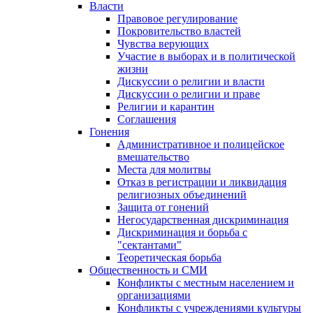
Власти
Правовое регулирование
Покровительство властей
Чувства верующих
Участие в выборах и в политической
жизни
Дискуссии о религии и власти
Дискуссии о религии и праве
Религии и карантин
Соглашения
Гонения
Административное и полицейское
вмешательство
Места для молитвы
Отказ в регистрации и ликвидация
религиозных объединений
Защита от гонений
Негосударственная дискриминация
Дискриминация и борьба с
"сектантами"
Теоретическая борьба
Общественность и СМИ
Конфликты с местным населением и
организациями
Конфликты с учреждениями культуры