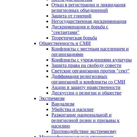
Отказ в регистрации и ликвидация
религиозных объединений
Защита от гонений
Негосударственная дискриминация
Дискриминация и борьба с
"сектантами"
Теоретическая борьба
Общественность и СМИ
Конфликты с местным населением и
организациями
Конфликты с учреждениями культуры
Защита права на свободу совести
Светские организации против "сект"
Диффамация религиозных
организаций и конфликты со СМИ
Акции в защиту нравственности
Дискуссии о религии и обществе
Экстремизм
Вандализм
Убийства и насилие
Разжигание национальной и
религиозной розни и призывы к
насилию
Противодействие экстремизму
Межконфессиональные отношения