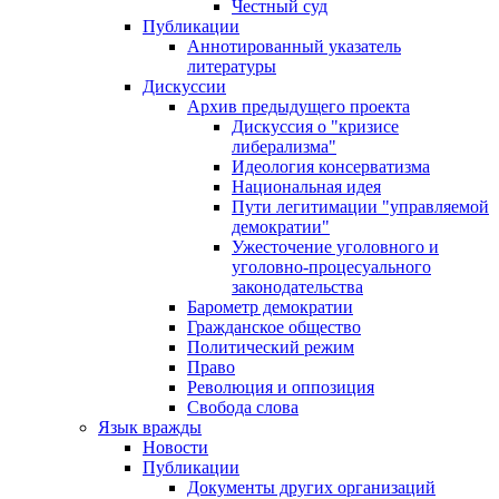
Честный суд
Публикации
Аннотированный указатель
литературы
Дискуссии
Архив предыдущего проекта
Дискуссия о "кризисе
либерализма"
Идеология консерватизма
Национальная идея
Пути легитимации "управляемой
демократии"
Ужесточение уголовного и
уголовно-процесуального
законодательства
Барометр демократии
Гражданское общество
Политический режим
Право
Революция и оппозиция
Свобода слова
Язык вражды
Новости
Публикации
Документы других организаций