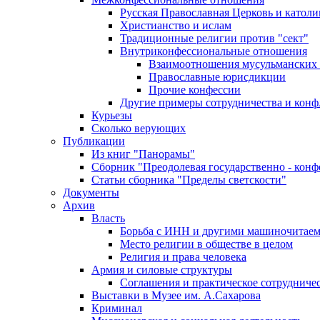
Русская Православная Церковь и католи
Христианство и ислам
Традиционные религии против "сект"
Внутриконфессиональные отношения
Взаимоотношения мусульманских 
Православные юрисдикции
Прочие конфессии
Другие примеры сотрудничества и конф
Курьезы
Сколько верующих
Публикации
Из книг "Панорамы"
Сборник "Преодолевая государственно - кон
Статьи сборника "Пределы светскости"
Документы
Архив
Власть
Борьба с ИНН и другими машиночитае
Место религии в обществе в целом
Религия и права человека
Армия и силовые структуры
Соглашения и практическое сотрудниче
Выставки в Музее им. А.Сахарова
Криминал