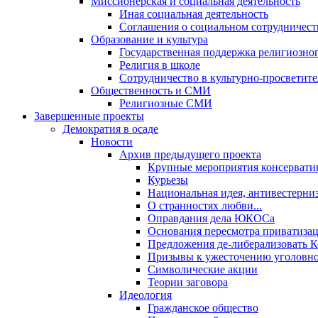
Миссионерская и социальная деятельность
Иная социальная деятельность
Соглашения о социальном сотрудничест
Образование и культура
Государственная поддержка религиозно
Религия в школе
Сотрудничество в культурно-просветите
Общественность и СМИ
Религиозные СМИ
Завершенные проекты
Демократия в осаде
Новости
Архив предыдущего проекта
Крупные мероприятия консервати
Курьезы
Национальная идея, антивестерни
О странностях любви...
Оправдания дела ЮКОСа
Основания пересмотра приватиза
Предложения де-либерализовать 
Призывы к ужесточению уголовног
Символические акции
Теории заговора
Идеология
Гражданское общество