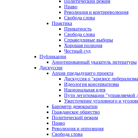
Политический режим
Право
Революция и контрреволюция
Свобода слова
Практика
Приватность
Свобода слова
Справедливые выборы
Хорошая полиция
Честный суд
Публикации
Аннотированный указатель литературы
Дискуссии
Архив предыдущего проекта
Дискуссия о "кризисе либерализм
Идеология консерватизма
Национальная идея
Пути легитимации "управляемой 
Ужесточение уголовного и уголов
Барометр демократии
Гражданское общество
Политический режим
Право
Революция и оппозиция
Свобода слова