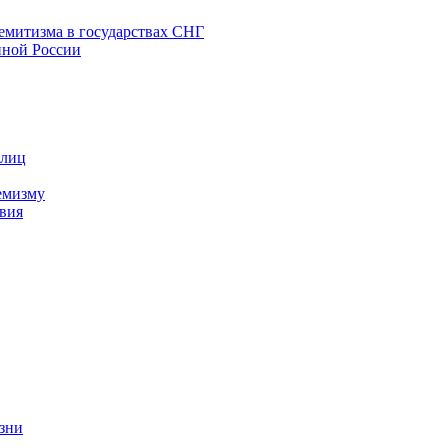
емитизма в государствах СНГ
нной России
 лиц
емизму
вия
изни