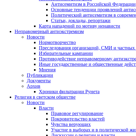
Антисемитизм в Российской Федерации
Основные тенденции проявлений антис
Политический антисемитизм в совреме
Статьи, доклады, репортажи
Карта нападений по мотиву ненависти
Неправомерный антиэкстремизм
Новости
Нормотворчество
Преследования организаций, СМИ и частных
Избирательные кампании
Противодействие неправомерному антиэкстр
Иные государственные и общественные дейст
Мнения
Публикации
Документы
Архив
Хроники фильтрации Рунета
Религия в светском обществе
Новости
Власти
Правовое регулирование
Покровительство властей
Чувства верующих
Участие в выборах и в политической ж
Дискуссии о религии и власти