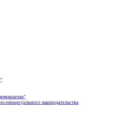
а"
демократии"
но-процесуального законодательства