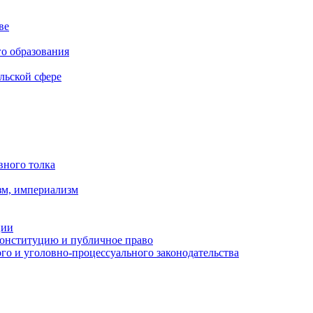
ве
го образования
льской сфере
вного толка
зм, империализм
ции
Конституцию и публичное право
о и уголовно-процессуального законодательства