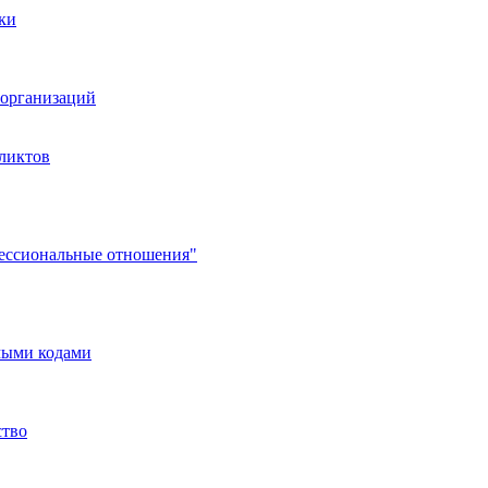
ки
организаций
ликтов
фессиональные отношения"
мыми кодами
ство