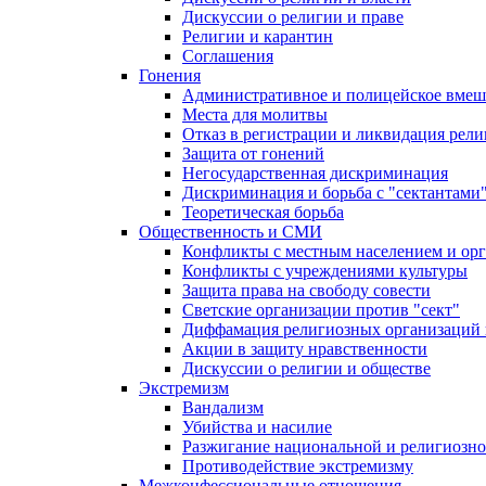
Дискуссии о религии и праве
Религии и карантин
Соглашения
Гонения
Административное и полицейское вмеш
Места для молитвы
Отказ в регистрации и ликвидация рел
Защита от гонений
Негосударственная дискриминация
Дискриминация и борьба с "сектантами
Теоретическая борьба
Общественность и СМИ
Конфликты с местным населением и ор
Конфликты с учреждениями культуры
Защита права на свободу совести
Светские организации против "сект"
Диффамация религиозных организаций
Акции в защиту нравственности
Дискуссии о религии и обществе
Экстремизм
Вандализм
Убийства и насилие
Разжигание национальной и религиозно
Противодействие экстремизму
Межконфессиональные отношения