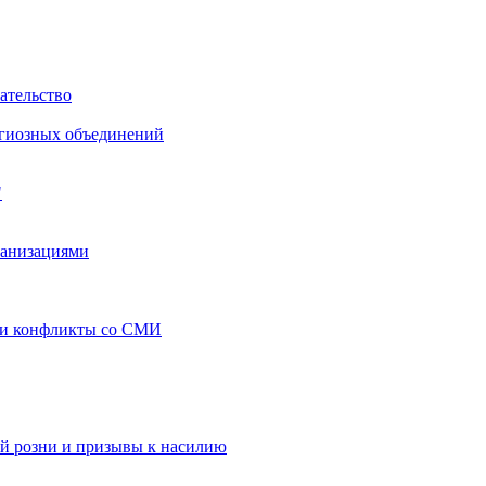
ательство
игиозных объединений
"
ганизациями
 и конфликты со СМИ
й розни и призывы к насилию