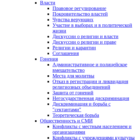
Власти
Правовое регулирование
Покровительство властей
Чувства верующих
Участие в выборах и в политической
жизни
Дискуссии о религии и власти
Дискуссии о религии и праве
Религии и карантин
Соглашения
Гонения
Административное и полицейское
вмешательство
Места для молитвы
Отказ в регистрации и ликвидация
религиозных объединений
Защита от гонений
Негосударственная дискриминация
Дискриминация и борьба с
"сектантами"
Теоретическая борьба
Общественность и СМИ
Конфликты с местным населением и
организациями
Конфликты с учреждениями культуры