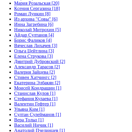
Мария Розальская [20]
Ксения Сергазина [18]
Роман Лункин [8]
Из архива "Совы" [6]
Инна Загребина [6]
Николай Митрохин [5]
Айдар Султанов [4]
Борис Фаликов [4]
Вячеслав Лихачев [3]
Ольга Цейтлина [3]
Елена Струкова [3]
Дмитрий Дубровский [2]
Александр Тарасов [2]
Валерия Зайцева [2]
Стивен Хатчингс [2]
Екатерина Элбакян [2]
Моисей Кондрашин [1]
Станислав Кулов [1]
Стефания Кулаева [1]
Валентин Гефтер [1]
Ульяна Ким [1]
Султан Сулейманов [1]
Верa Тольц [1]
Василий Ничик [1]
Анатолий Пчелинцев [1]