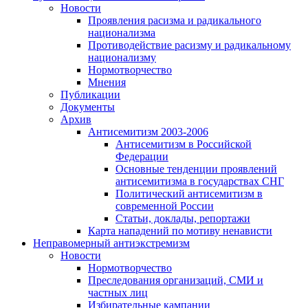
Новости
Проявления расизма и радикального
национализма
Противодействие расизму и радикальному
национализму
Нормотворчество
Мнения
Публикации
Документы
Архив
Антисемитизм 2003-2006
Антисемитизм в Российской
Федерации
Основные тенденции проявлений
антисемитизма в государствах СНГ
Политический антисемитизм в
современной России
Статьи, доклады, репортажи
Карта нападений по мотиву ненависти
Неправомерный антиэкстремизм
Новости
Нормотворчество
Преследования организаций, СМИ и
частных лиц
Избирательные кампании