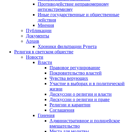
Противодействие неправомерному
антиэкстремизму
Иные государственные и общественные
действия
Мнения
Публикации
Документы
Архив
Хроники фильтрации Рунета
Религия в светском обществе
Новости
Власти
Правовое регулирование
Покровительство властей
Чувства верующих
Участие в выборах и в политической
жизни
Дискуссии о религии и власти
Дискуссии о религии и праве
Религии и карантин
Соглашения
Гонения
Административное и полицейское
вмешательство
Места для молитвы