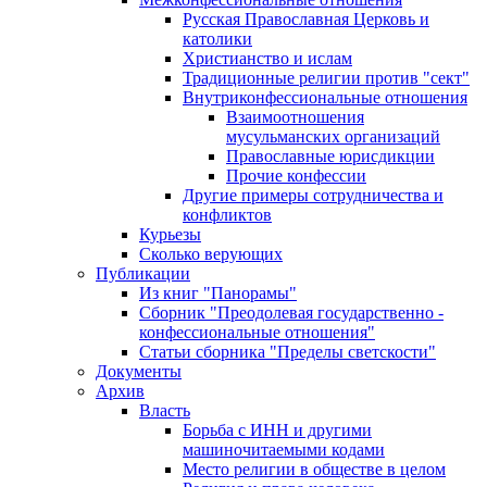
Русская Православная Церковь и
католики
Христианство и ислам
Традиционные религии против "сект"
Внутриконфессиональные отношения
Взаимоотношения
мусульманских организаций
Православные юрисдикции
Прочие конфессии
Другие примеры сотрудничества и
конфликтов
Курьезы
Сколько верующих
Публикации
Из книг "Панорамы"
Сборник "Преодолевая государственно -
конфессиональные отношения"
Статьи сборника "Пределы светскости"
Документы
Архив
Власть
Борьба с ИНН и другими
машиночитаемыми кодами
Место религии в обществе в целом