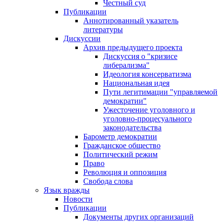
Честный суд
Публикации
Аннотированный указатель
литературы
Дискуссии
Архив предыдущего проекта
Дискуссия о "кризисе
либерализма"
Идеология консерватизма
Национальная идея
Пути легитимации "управляемой
демократии"
Ужесточение уголовного и
уголовно-процесуального
законодательства
Барометр демократии
Гражданское общество
Политический режим
Право
Революция и оппозиция
Свобода слова
Язык вражды
Новости
Публикации
Документы других организаций