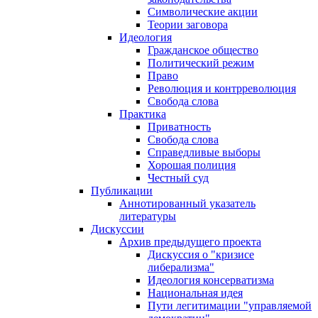
Символические акции
Теории заговора
Идеология
Гражданское общество
Политический режим
Право
Революция и контрреволюция
Свобода слова
Практика
Приватность
Свобода слова
Справедливые выборы
Хорошая полиция
Честный суд
Публикации
Аннотированный указатель
литературы
Дискуссии
Архив предыдущего проекта
Дискуссия о "кризисе
либерализма"
Идеология консерватизма
Национальная идея
Пути легитимации "управляемой