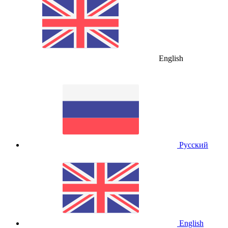
English
Русский
English