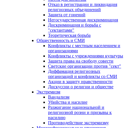
Отказ в регистрации и ликвидация
религиозных объединений
Защита от гонений
Негосударственная дискриминация
Дискриминация и борьба с
"сектантами"
Теоретическая борьба
Общественность и СМИ
Конфликты с местным населением и
организациями
Конфликты с учреждениями культуры
Защита права на свободу совести
Светские организации против "сект"
Диффамация религиозных
организаций и конфликты со СМИ
Акции в защиту нравственности
Дискуссии о религии и обществе
Экстремизм
Вандализм
Убийства и насилие
Разжигание национальной и
религиозной розни и призывы к
насилию
Противодействие экстремизму
Межконфессиональные отношения