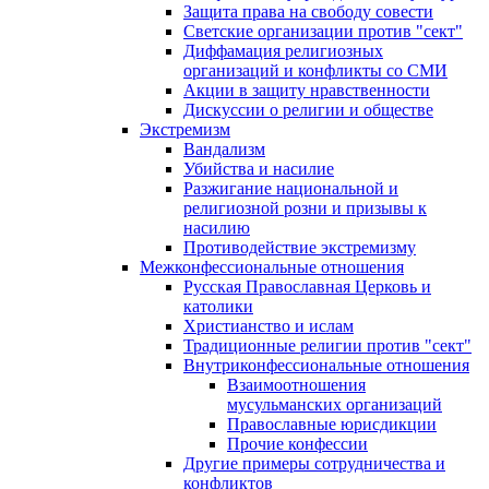
Защита права на свободу совести
Светские организации против "сект"
Диффамация религиозных
организаций и конфликты со СМИ
Акции в защиту нравственности
Дискуссии о религии и обществе
Экстремизм
Вандализм
Убийства и насилие
Разжигание национальной и
религиозной розни и призывы к
насилию
Противодействие экстремизму
Межконфессиональные отношения
Русская Православная Церковь и
католики
Христианство и ислам
Традиционные религии против "сект"
Внутриконфессиональные отношения
Взаимоотношения
мусульманских организаций
Православные юрисдикции
Прочие конфессии
Другие примеры сотрудничества и
конфликтов