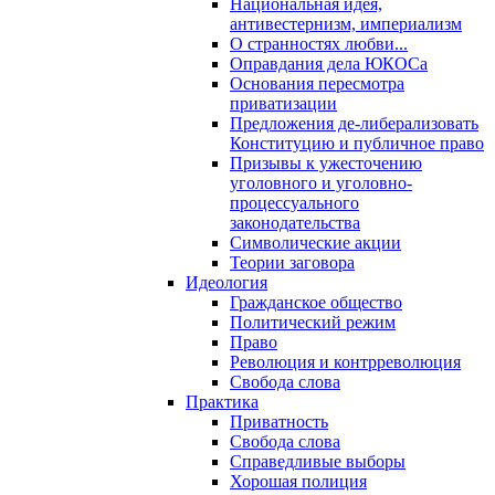
Национальная идея,
антивестернизм, империализм
О странностях любви...
Оправдания дела ЮКОСа
Основания пересмотра
приватизации
Предложения де-либерализовать
Конституцию и публичное право
Призывы к ужесточению
уголовного и уголовно-
процессуального
законодательства
Символические акции
Теории заговора
Идеология
Гражданское общество
Политический режим
Право
Революция и контрреволюция
Свобода слова
Практика
Приватность
Свобода слова
Справедливые выборы
Хорошая полиция