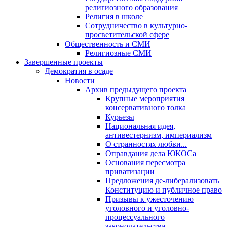
религиозного образования
Религия в школе
Сотрудничество в культурно-
просветительской сфере
Общественность и СМИ
Религиозные СМИ
Завершенные проекты
Демократия в осаде
Новости
Архив предыдущего проекта
Крупные мероприятия
консервативного толка
Курьезы
Национальная идея,
антивестернизм, империализм
О странностях любви...
Оправдания дела ЮКОСа
Основания пересмотра
приватизации
Предложения де-либерализовать
Конституцию и публичное право
Призывы к ужесточению
уголовного и уголовно-
процессуального
законодательства