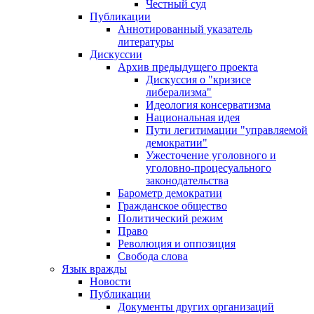
Честный суд
Публикации
Аннотированный указатель
литературы
Дискуссии
Архив предыдущего проекта
Дискуссия о "кризисе
либерализма"
Идеология консерватизма
Национальная идея
Пути легитимации "управляемой
демократии"
Ужесточение уголовного и
уголовно-процесуального
законодательства
Барометр демократии
Гражданское общество
Политический режим
Право
Революция и оппозиция
Свобода слова
Язык вражды
Новости
Публикации
Документы других организаций