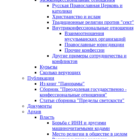
Русская Православная Церковь и
католики
Христианство и ислам
Традиционные религии против "сект"
Внутриконфессиональные отношения
Взаимоотношения
мусульманских организаций
Православные юрисдикции
Прочие конфессии
Другие примеры сотрудничества и
конфликтов
Курьезы
Сколько верующих
Публикации
Из книг "Панорамы"
Сборник "Преодолевая государственно -
конфессиональные отношения"
Статьи сборника "Пределы светскости"
Документы
Архив
Власть
Борьба с ИНН и другими
машиночитаемыми кодами
Место религии в обществе в целом