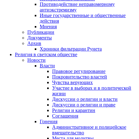
Противодействие неправомерному
антиэкстремизму
Иные государственные и общественные
действия
Мнения
Публикации
Документы
Архив
Хроники фильтрации Рунета
Религия в светском обществе
Новости
Власти
Правовое регулирование
Покровительство властей
Чувства верующих
Участие в выборах и в политической
жизни
Дискуссии о религии и власти
Дискуссии о религии и праве
Религии и карантин
Соглашения
Гонения
Административное и полицейское
вмешательство
Места для молитвы