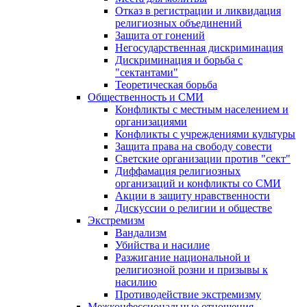
Отказ в регистрации и ликвидация
религиозных объединений
Защита от гонений
Негосударственная дискриминация
Дискриминация и борьба с
"сектантами"
Теоретическая борьба
Общественность и СМИ
Конфликты с местным населением и
организациями
Конфликты с учреждениями культуры
Защита права на свободу совести
Светские организации против "сект"
Диффамация религиозных
организаций и конфликты со СМИ
Акции в защиту нравственности
Дискуссии о религии и обществе
Экстремизм
Вандализм
Убийства и насилие
Разжигание национальной и
религиозной розни и призывы к
насилию
Противодействие экстремизму
Межконфессиональные отношения