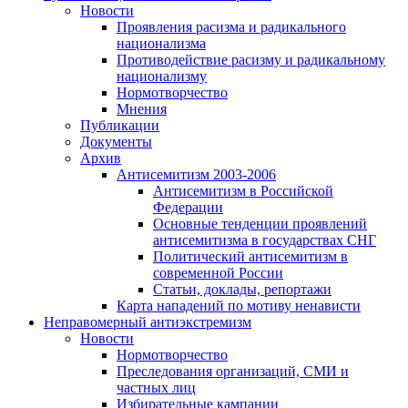
Новости
Проявления расизма и радикального
национализма
Противодействие расизму и радикальному
национализму
Нормотворчество
Мнения
Публикации
Документы
Архив
Антисемитизм 2003-2006
Антисемитизм в Российской
Федерации
Основные тенденции проявлений
антисемитизма в государствах СНГ
Политический антисемитизм в
современной России
Статьи, доклады, репортажи
Карта нападений по мотиву ненависти
Неправомерный антиэкстремизм
Новости
Нормотворчество
Преследования организаций, СМИ и
частных лиц
Избирательные кампании