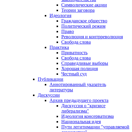
Символические акции
Теории заговора
Идеология
Гражданское общество
Политический режим
Право
Революция и контрреволюция
Свобода слова
Практика
Приватность
Свобода слова
Справедливые выборы
Хорошая полиция
Честный суд
Публикации
Аннотированный указатель
литературы
Дискуссии
Архив предыдущего проекта
Дискуссия о "кризисе
либерализма"
Идеология консерватизма
Национальная идея
Пути легитимации "управляемой