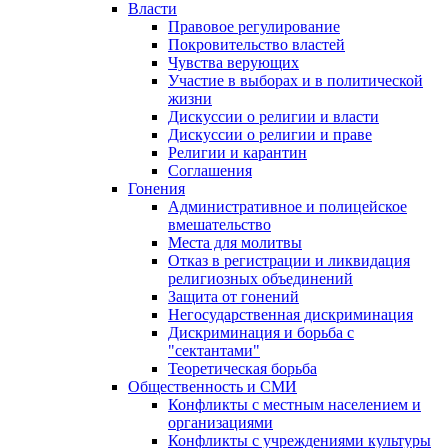
Власти
Правовое регулирование
Покровительство властей
Чувства верующих
Участие в выборах и в политической
жизни
Дискуссии о религии и власти
Дискуссии о религии и праве
Религии и карантин
Соглашения
Гонения
Административное и полицейское
вмешательство
Места для молитвы
Отказ в регистрации и ликвидация
религиозных объединений
Защита от гонений
Негосударственная дискриминация
Дискриминация и борьба с
"сектантами"
Теоретическая борьба
Общественность и СМИ
Конфликты с местным населением и
организациями
Конфликты с учреждениями культуры