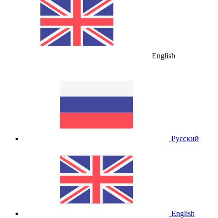
English
Русский
English