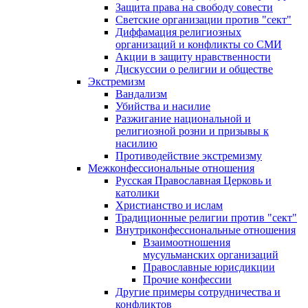
Защита права на свободу совести
Светские организации против "сект"
Диффамация религиозных
организаций и конфликты со СМИ
Акции в защиту нравственности
Дискуссии о религии и обществе
Экстремизм
Вандализм
Убийства и насилие
Разжигание национальной и
религиозной розни и призывы к
насилию
Противодействие экстремизму
Межконфессиональные отношения
Русская Православная Церковь и
католики
Христианство и ислам
Традиционные религии против "сект"
Внутриконфессиональные отношения
Взаимоотношения
мусульманских организаций
Православные юрисдикции
Прочие конфессии
Другие примеры сотрудничества и
конфликтов