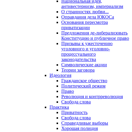
Национальная идея,
антивестернизм, империализм
О странностях любви...
Оправдания дела ЮКОСа
Основания пересмотра
приватизации
Предложения де-либерализовать
Конституцию и публичное право
Призывы к ужесточению
уголовного и уголовно-
процессуального
законодательства
Символические акции
Теории заговора
Идеология
Гражданское общество
Политический режим
Право
Революция и контрреволюция
Свобода слова
Практика
Приватность
Свобода слова
Справедливые выборы
Хорошая полиция