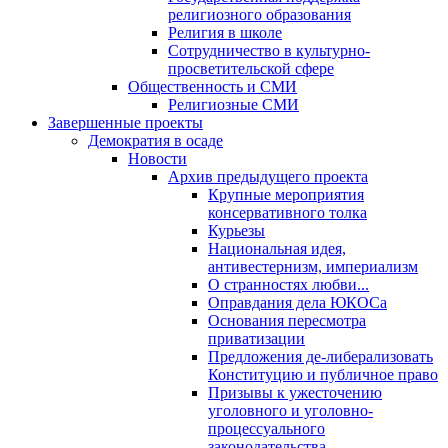
религиозного образования
Религия в школе
Сотрудничество в культурно-
просветительской сфере
Общественность и СМИ
Религиозные СМИ
Завершенные проекты
Демократия в осаде
Новости
Архив предыдущего проекта
Крупные мероприятия
консервативного толка
Курьезы
Национальная идея,
антивестернизм, империализм
О странностях любви...
Оправдания дела ЮКОСа
Основания пересмотра
приватизации
Предложения де-либерализовать
Конституцию и публичное право
Призывы к ужесточению
уголовного и уголовно-
процессуального
законодательства