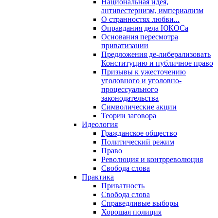
Национальная идея,
антивестернизм, империализм
О странностях любви...
Оправдания дела ЮКОСа
Основания пересмотра
приватизации
Предложения де-либерализовать
Конституцию и публичное право
Призывы к ужесточению
уголовного и уголовно-
процессуального
законодательства
Символические акции
Теории заговора
Идеология
Гражданское общество
Политический режим
Право
Революция и контрреволюция
Свобода слова
Практика
Приватность
Свобода слова
Справедливые выборы
Хорошая полиция