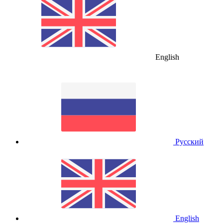
English
Русский
English