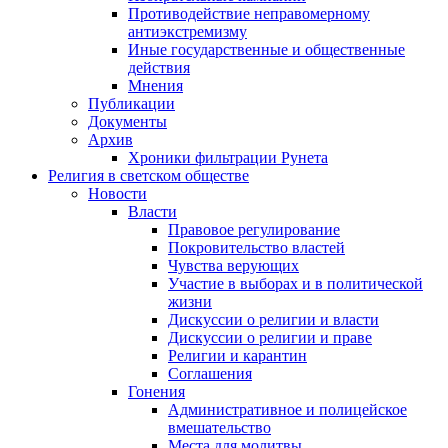
Противодействие неправомерному
антиэкстремизму
Иные государственные и общественные
действия
Мнения
Публикации
Документы
Архив
Хроники фильтрации Рунета
Религия в светском обществе
Новости
Власти
Правовое регулирование
Покровительство властей
Чувства верующих
Участие в выборах и в политической
жизни
Дискуссии о религии и власти
Дискуссии о религии и праве
Религии и карантин
Соглашения
Гонения
Административное и полицейское
вмешательство
Места для молитвы