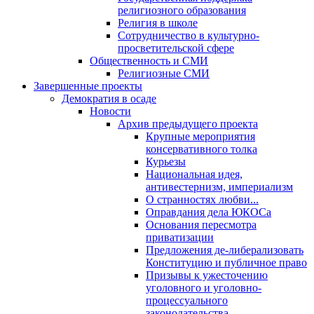
религиозного образования
Религия в школе
Сотрудничество в культурно-
просветительской сфере
Общественность и СМИ
Религиозные СМИ
Завершенные проекты
Демократия в осаде
Новости
Архив предыдущего проекта
Крупные мероприятия
консервативного толка
Курьезы
Национальная идея,
антивестернизм, империализм
О странностях любви...
Оправдания дела ЮКОСа
Основания пересмотра
приватизации
Предложения де-либерализовать
Конституцию и публичное право
Призывы к ужесточению
уголовного и уголовно-
процессуального
законодательства