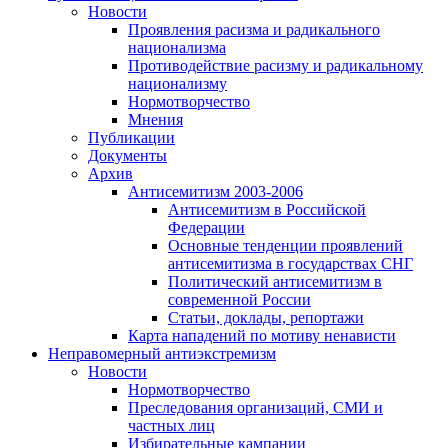
Новости
Проявления расизма и радикального
национализма
Противодействие расизму и радикальному
национализму
Нормотворчество
Мнения
Публикации
Документы
Архив
Антисемитизм 2003-2006
Антисемитизм в Российской
Федерации
Основные тенденции проявлений
антисемитизма в государствах СНГ
Политический антисемитизм в
современной России
Статьи, доклады, репортажи
Карта нападений по мотиву ненависти
Неправомерный антиэкстремизм
Новости
Нормотворчество
Преследования организаций, СМИ и
частных лиц
Избирательные кампании