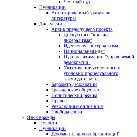
Честный суд
Публикации
Аннотированный указатель
литературы
Дискуссии
Архив предыдущего проекта
Дискуссия о "кризисе
либерализма"
Идеология консерватизма
Национальная идея
Пути легитимации "управляемой
демократии"
Ужесточение уголовного и
уголовно-процесуального
законодательства
Барометр демократии
Гражданское общество
Политический режим
Право
Революция и оппозиция
Свобода слова
Язык вражды
Новости
Публикации
Документы других организаций