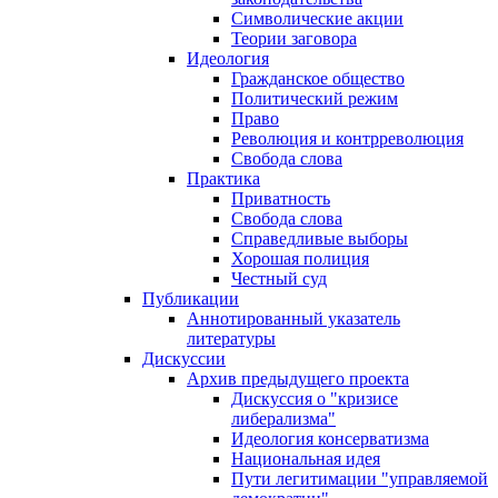
Символические акции
Теории заговора
Идеология
Гражданское общество
Политический режим
Право
Революция и контрреволюция
Свобода слова
Практика
Приватность
Свобода слова
Справедливые выборы
Хорошая полиция
Честный суд
Публикации
Аннотированный указатель
литературы
Дискуссии
Архив предыдущего проекта
Дискуссия о "кризисе
либерализма"
Идеология консерватизма
Национальная идея
Пути легитимации "управляемой