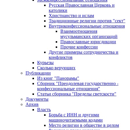
Русская Православная Церковь и
католики
Христианство и ислам
Традиционные религии против "сект"
Внутриконфессиональные отношения
Взаимоотношения
мусульманских организаций
Православные юрисдикции
Прочие конфессии
Другие примеры сотрудничества и
конфликтов
Курьезы
Сколько верующих
Публикации
Из книг "Панорамы"
Сборник "Преодолевая государственно -
конфессиональные отношения"
Статьи сборника "Пределы светскости"
Документы
Архив
Власть
Борьба с ИНН и другими
машиночитаемыми кодами
Место религии в обществе в целом