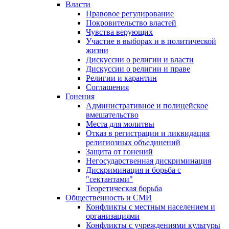
Власти
Правовое регулирование
Покровительство властей
Чувства верующих
Участие в выборах и в политической
жизни
Дискуссии о религии и власти
Дискуссии о религии и праве
Религии и карантин
Соглашения
Гонения
Административное и полицейское
вмешательство
Места для молитвы
Отказ в регистрации и ликвидация
религиозных объединений
Защита от гонений
Негосударственная дискриминация
Дискриминация и борьба с
"сектантами"
Теоретическая борьба
Общественность и СМИ
Конфликты с местным населением и
организациями
Конфликты с учреждениями культуры