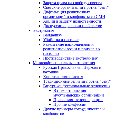
Защита права на свободу совести
Светские организации против "сект"
Диффамация религиозных
организаций и конфликты со СМИ
Акции в защиту нравственности
Дискуссии о религии и обществе
Экстремизм
Вандализм
Убийства и насилие
Разжигание национальной и
религиозной розни и призывы к
насилию
Противодействие экстремизму
Межконфессиональные отношения
Русская Православная Церковь и
католики
Христианство и ислам
Традиционные религии против "сект"
Внутриконфессиональные отношения
Взаимоотношения
мусульманских организаций
Православные юрисдикции
Прочие конфессии
Другие примеры сотрудничества и
конфликтов