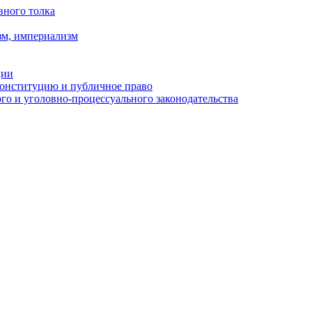
вного толка
зм, империализм
ции
Конституцию и публичное право
о и уголовно-процессуального законодательства