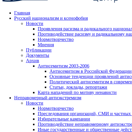
Главная
Русский национализм и ксенофобия
Новости
Проявления расизма и радикального национа
Противодействие расизму и радикальному на
Нормотворчество
Мнения
Публикации
Документы
Архив
Антисемитизм 2003-2006
Антисемитизм в Российской Федерации
Основные тенденции проявлений антис
Политический антисемитизм в совреме
Статьи, доклады, репортажи
Карта нападений по мотиву ненависти
Неправомерный антиэкстремизм
Новости
Нормотворчество
Преследования организаций, СМИ и частных
Избирательные кампании
Противодействие неправомерному антиэкстр
Иные государственные и общественные дейст