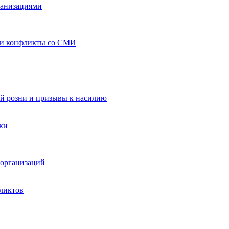
ганизациями
 и конфликты со СМИ
й розни и призывы к насилию
ки
организаций
ликтов