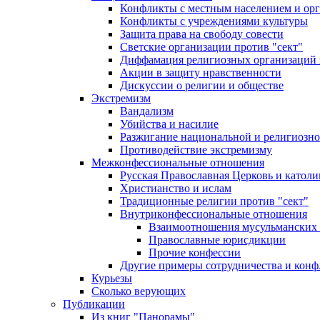
Конфликты с местным населением и ор
Конфликты с учреждениями культуры
Защита права на свободу совести
Светские организации против "сект"
Диффамация религиозных организаций
Акции в защиту нравственности
Дискуссии о религии и обществе
Экстремизм
Вандализм
Убийства и насилие
Разжигание национальной и религиозно
Противодействие экстремизму
Межконфессиональные отношения
Русская Православная Церковь и католи
Христианство и ислам
Традиционные религии против "сект"
Внутриконфессиональные отношения
Взаимоотношения мусульманских 
Православные юрисдикции
Прочие конфессии
Другие примеры сотрудничества и конф
Курьезы
Сколько верующих
Публикации
Из книг "Панорамы"