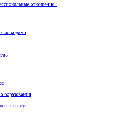
фессиональные отношения"
мыми кодами
ство
ве
го образования
льской сфере