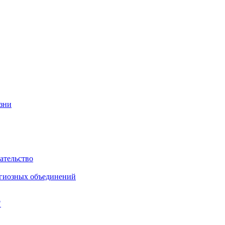
изни
ательство
игиозных объединений
"