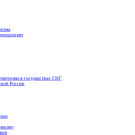
лизма
ционализму
емитизма в государствах СНГ
нной России
 лиц
емизму
вия