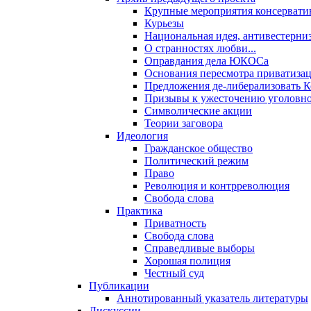
Крупные мероприятия консервати
Курьезы
Национальная идея, антивестерни
О странностях любви...
Оправдания дела ЮКОСа
Основания пересмотра приватиза
Предложения де-либерализовать 
Призывы к ужесточению уголовног
Символические акции
Теории заговора
Идеология
Гражданское общество
Политический режим
Право
Революция и контрреволюция
Свобода слова
Практика
Приватность
Свобода слова
Справедливые выборы
Хорошая полиция
Честный суд
Публикации
Аннотированный указатель литературы
Дискуссии