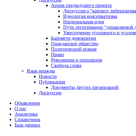
Архив предыдущего проекта
Дискуссия о "кризисе либерализм
Идеология консерватизма
Национальная идея
Пути легитимации "управляемой 
Ужесточение уголовного и уголов
Барометр демократии
Гражданское общество
Политический режим
Право
Революция и оппозиция
Свобода слова
Язык вражды
Новости
Публикации
Документы других организаций
Дискуссии
Объявления
О нас
Аналитика
Справочник
База данных