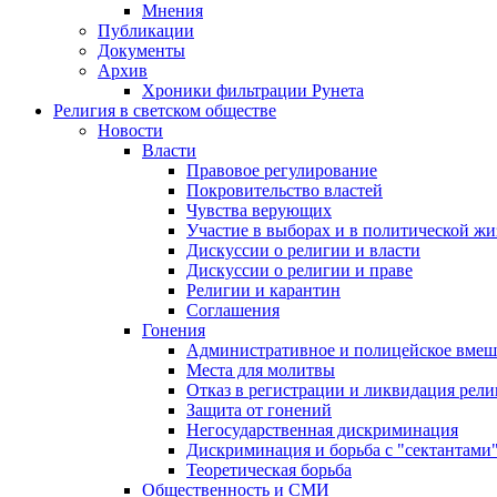
Мнения
Публикации
Документы
Архив
Хроники фильтрации Рунета
Религия в светском обществе
Новости
Власти
Правовое регулирование
Покровительство властей
Чувства верующих
Участие в выборах и в политической ж
Дискуссии о религии и власти
Дискуссии о религии и праве
Религии и карантин
Соглашения
Гонения
Административное и полицейское вмеш
Места для молитвы
Отказ в регистрации и ликвидация рел
Защита от гонений
Негосударственная дискриминация
Дискриминация и борьба с "сектантами
Теоретическая борьба
Общественность и СМИ