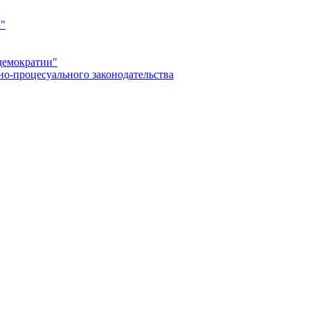
а"
демократии"
но-процесуального законодательства