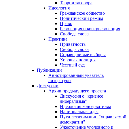
Теории заговора
Идеология
Гражданское общество
Политический режим
Право
Революция и контрреволюция
Свобода слова
Практика
Приватность
Свобода слова
Справедливые выборы
Хорошая полиция
Честный суд
Публикации
Аннотированный указатель
литературы
Дискуссии
Архив предыдущего проекта
Дискуссия о "кризисе
либерализма"
Идеология консерватизма
Национальная идея
Пути легитимации "управляемой
демократии"
Ужесточение уголовного и