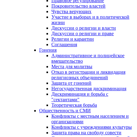
Правовое регулирование
Покровительство властей
Чувства верующих
Участие в выборах и в политической
жизни
Дискуссии о религии и власти
Дискуссии о религии и праве
Религии и карантин
Соглашения
Гонения
Административное и полицейское
вмешательство
Места для молитвы
Отказ в регистрации и ликвидация
религиозных объединений
Защита от гонений
Негосударственная дискриминация
Дискриминация и борьба с
"сектантами"
Теоретическая борьба
Общественность и СМИ
Конфликты с местным населением и
организациями
Конфликты с учреждениями культуры
Защита права на свободу совести