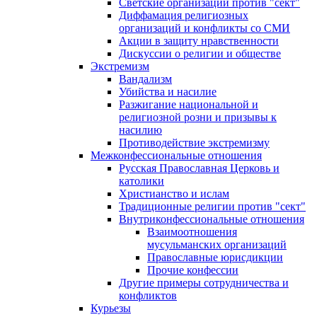
Светские организации против "сект"
Диффамация религиозных
организаций и конфликты со СМИ
Акции в защиту нравственности
Дискуссии о религии и обществе
Экстремизм
Вандализм
Убийства и насилие
Разжигание национальной и
религиозной розни и призывы к
насилию
Противодействие экстремизму
Межконфессиональные отношения
Русская Православная Церковь и
католики
Христианство и ислам
Традиционные религии против "сект"
Внутриконфессиональные отношения
Взаимоотношения
мусульманских организаций
Православные юрисдикции
Прочие конфессии
Другие примеры сотрудничества и
конфликтов
Курьезы