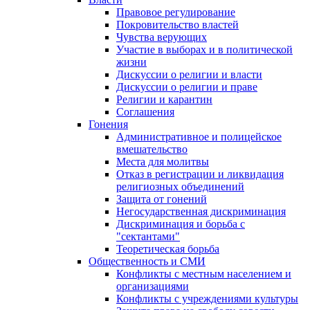
Правовое регулирование
Покровительство властей
Чувства верующих
Участие в выборах и в политической
жизни
Дискуссии о религии и власти
Дискуссии о религии и праве
Религии и карантин
Соглашения
Гонения
Административное и полицейское
вмешательство
Места для молитвы
Отказ в регистрации и ликвидация
религиозных объединений
Защита от гонений
Негосударственная дискриминация
Дискриминация и борьба с
"сектантами"
Теоретическая борьба
Общественность и СМИ
Конфликты с местным населением и
организациями
Конфликты с учреждениями культуры