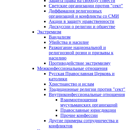
Защита права на свободу совести
Светские организации против "сект"
Диффамация религиозных
организаций и конфликты со СМИ
Акции в защиту нравственности
Дискуссии о религии и обществе
Экстремизм
Вандализм
Убийства и насилие
Разжигание национальной и
религиозной розни и призывы к
насилию
Противодействие экстремизму
Межконфессиональные отношения
Русская Православная Церковь и
католики
Христианство и ислам
Традиционные религии против "сект"
Внутриконфессиональные отношения
Взаимоотношения
мусульманских организаций
Православные юрисдикции
Прочие конфессии
Другие примеры сотрудничества и
конфликтов