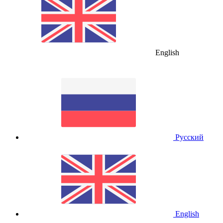
English
Русский
English