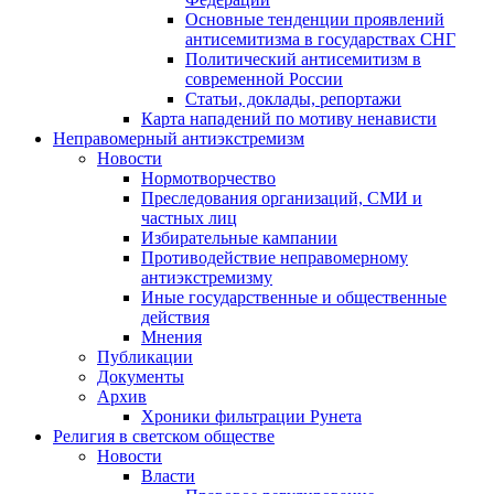
Основные тенденции проявлений
антисемитизма в государствах СНГ
Политический антисемитизм в
современной России
Статьи, доклады, репортажи
Карта нападений по мотиву ненависти
Неправомерный антиэкстремизм
Новости
Нормотворчество
Преследования организаций, СМИ и
частных лиц
Избирательные кампании
Противодействие неправомерному
антиэкстремизму
Иные государственные и общественные
действия
Мнения
Публикации
Документы
Архив
Хроники фильтрации Рунета
Религия в светском обществе
Новости
Власти