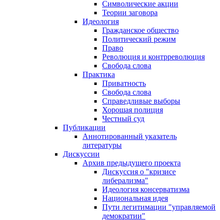
Символические акции
Теории заговора
Идеология
Гражданское общество
Политический режим
Право
Революция и контрреволюция
Свобода слова
Практика
Приватность
Свобода слова
Справедливые выборы
Хорошая полиция
Честный суд
Публикации
Аннотированный указатель
литературы
Дискуссии
Архив предыдущего проекта
Дискуссия о "кризисе
либерализма"
Идеология консерватизма
Национальная идея
Пути легитимации "управляемой
демократии"