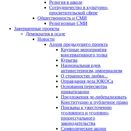
Религия в школе
Сотрудничество в культурно-
просветительской сфере
Общественность и СМИ
Религиозные СМИ
Завершенные проекты
Демократия в осаде
Новости
Архив предыдущего проекта
Крупные мероприятия
консервативного толка
Курьезы
Национальная идея,
антивестернизм, империализм
О странностях любви...
Оправдания дела ЮКОСа
Основания пересмотра
приватизации
Предложения де-либерализовать
Конституцию и публичное право
Призывы к ужесточению
уголовного и уголовно-
процессуального
законодательства
Символические акции