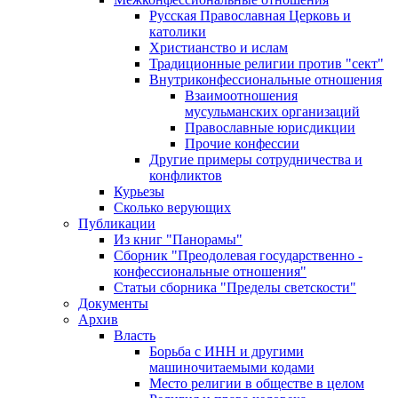
Русская Православная Церковь и
католики
Христианство и ислам
Традиционные религии против "сект"
Внутриконфессиональные отношения
Взаимоотношения
мусульманских организаций
Православные юрисдикции
Прочие конфессии
Другие примеры сотрудничества и
конфликтов
Курьезы
Сколько верующих
Публикации
Из книг "Панорамы"
Сборник "Преодолевая государственно -
конфессиональные отношения"
Статьи сборника "Пределы светскости"
Документы
Архив
Власть
Борьба с ИНН и другими
машиночитаемыми кодами
Место религии в обществе в целом