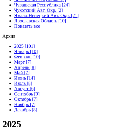
Чувашская Республика [24]
Чукотский Авт. Окр. [2]
Ямало-Ненецкий Авт. Окр. [21]
Ярославская Область [10]
Показать все
Архив
2025 [101]
Январь [10]
Февраль [10]
Март [7]
Апрель [8]
Май [7]
Июнь [14]
Июль [8]
Август [6]
Сентябрь [9]
Октябрь [7]
Ноябрь [7]
Декабрь [8]
2025