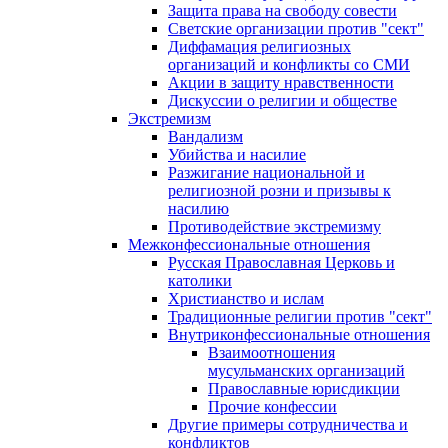
Защита права на свободу совести
Светские организации против "сект"
Диффамация религиозных
организаций и конфликты со СМИ
Акции в защиту нравственности
Дискуссии о религии и обществе
Экстремизм
Вандализм
Убийства и насилие
Разжигание национальной и
религиозной розни и призывы к
насилию
Противодействие экстремизму
Межконфессиональные отношения
Русская Православная Церковь и
католики
Христианство и ислам
Традиционные религии против "сект"
Внутриконфессиональные отношения
Взаимоотношения
мусульманских организаций
Православные юрисдикции
Прочие конфессии
Другие примеры сотрудничества и
конфликтов