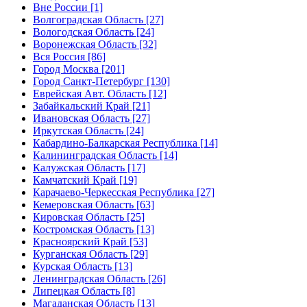
Вне России [1]
Волгоградская Область [27]
Вологодская Область [24]
Воронежская Область [32]
Вся Россия [86]
Город Москва [201]
Город Санкт-Петербург [130]
Еврейская Авт. Область [12]
Забайкальский Край [21]
Ивановская Область [27]
Иркутская Область [24]
Кабардино-Балкарская Республика [14]
Калининградская Область [14]
Калужская Область [17]
Камчатский Край [19]
Карачаево-Черкесская Республика [27]
Кемеровская Область [63]
Кировская Область [25]
Костромская Область [13]
Красноярский Край [53]
Курганская Область [29]
Курская Область [13]
Ленинградская Область [26]
Липецкая Область [8]
Магаданская Область [13]