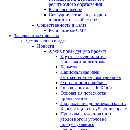
религиозного образования
Религия в школе
Сотрудничество в культурно-
просветительской сфере
Общественность и СМИ
Религиозные СМИ
Завершенные проекты
Демократия в осаде
Новости
Архив предыдущего проекта
Крупные мероприятия
консервативного толка
Курьезы
Национальная идея,
антивестернизм, империализм
О странностях любви...
Оправдания дела ЮКОСа
Основания пересмотра
приватизации
Предложения де-либерализовать
Конституцию и публичное право
Призывы к ужесточению
уголовного и уголовно-
процессуального
законодательства