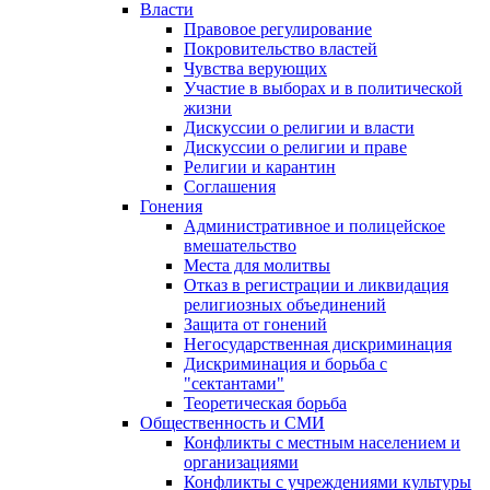
Власти
Правовое регулирование
Покровительство властей
Чувства верующих
Участие в выборах и в политической
жизни
Дискуссии о религии и власти
Дискуссии о религии и праве
Религии и карантин
Соглашения
Гонения
Административное и полицейское
вмешательство
Места для молитвы
Отказ в регистрации и ликвидация
религиозных объединений
Защита от гонений
Негосударственная дискриминация
Дискриминация и борьба с
"сектантами"
Теоретическая борьба
Общественность и СМИ
Конфликты с местным населением и
организациями
Конфликты с учреждениями культуры