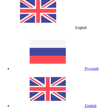
English
Русский
English