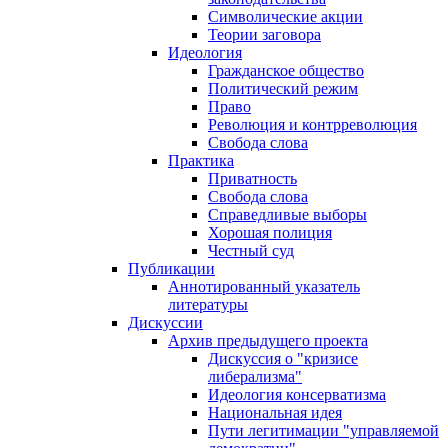
Символические акции
Теории заговора
Идеология
Гражданское общество
Политический режим
Право
Революция и контрреволюция
Свобода слова
Практика
Приватность
Свобода слова
Справедливые выборы
Хорошая полиция
Честный суд
Публикации
Аннотированный указатель
литературы
Дискуссии
Архив предыдущего проекта
Дискуссия о "кризисе
либерализма"
Идеология консерватизма
Национальная идея
Пути легитимации "управляемой