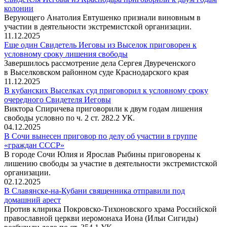
колонии
Верующего Анатолия Евтушенко признали виновным в
участии в деятельности экстремистской организации.
11.12.2025
Еще один Свидетель Иеговы из Выселок приговорен к
условному сроку лишения свободы
Завершилось рассмотрение дела Сергея Двуреченского
в Выселковском районном суде Краснодарского края
11.12.2025
В кубанских Выселках суд приговорил к условному сроку
очередного Свидетеля Иеговы
Виктора Спиричева приговорили к двум годам лишения
свободы условно по ч. 2 ст. 282.2 УК.
04.12.2025
В Сочи вынесен приговор по делу об участии в группе
«граждан СССР»
В городе Сочи Юлия и Ярослав Рыбины приговорены к
лишению свободы за участие в деятельности экстремистской
организации.
02.12.2025
В Славянске-на-Кубани священника отправили под
домашний арест
Против клирика Покровско-Тихоновского храма Российской
православной церкви иеромонаха Иона (Ильи Сигиды)