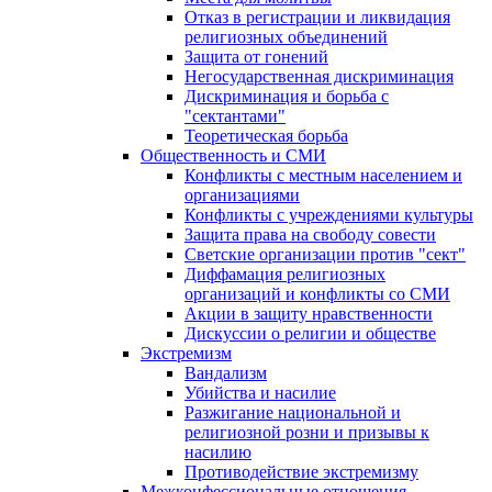
Отказ в регистрации и ликвидация
религиозных объединений
Защита от гонений
Негосударственная дискриминация
Дискриминация и борьба с
"сектантами"
Теоретическая борьба
Общественность и СМИ
Конфликты с местным населением и
организациями
Конфликты с учреждениями культуры
Защита права на свободу совести
Светские организации против "сект"
Диффамация религиозных
организаций и конфликты со СМИ
Акции в защиту нравственности
Дискуссии о религии и обществе
Экстремизм
Вандализм
Убийства и насилие
Разжигание национальной и
религиозной розни и призывы к
насилию
Противодействие экстремизму
Межконфессиональные отношения