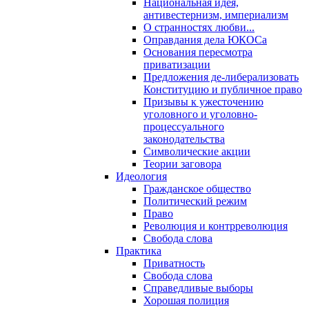
Национальная идея,
антивестернизм, империализм
О странностях любви...
Оправдания дела ЮКОСа
Основания пересмотра
приватизации
Предложения де-либерализовать
Конституцию и публичное право
Призывы к ужесточению
уголовного и уголовно-
процессуального
законодательства
Символические акции
Теории заговора
Идеология
Гражданское общество
Политический режим
Право
Революция и контрреволюция
Свобода слова
Практика
Приватность
Свобода слова
Справедливые выборы
Хорошая полиция