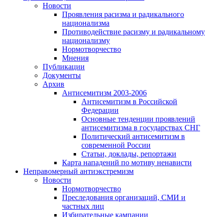
Новости
Проявления расизма и радикального
национализма
Противодействие расизму и радикальному
национализму
Нормотворчество
Мнения
Публикации
Документы
Архив
Антисемитизм 2003-2006
Антисемитизм в Российской
Федерации
Основные тенденции проявлений
антисемитизма в государствах СНГ
Политический антисемитизм в
современной России
Статьи, доклады, репортажи
Карта нападений по мотиву ненависти
Неправомерный антиэкстремизм
Новости
Нормотворчество
Преследования организаций, СМИ и
частных лиц
Избирательные кампании