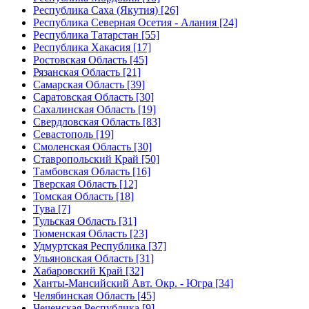
Республика Саха (Якутия) [26]
Республика Северная Осетия - Алания [24]
Республика Татарстан [55]
Республика Хакасия [17]
Ростовская Область [45]
Рязанская Область [21]
Самарская Область [39]
Саратовская Область [30]
Сахалинская Область [19]
Свердловская Область [83]
Севастополь [19]
Смоленская Область [30]
Ставропольский Край [50]
Тамбовская Область [16]
Тверская Область [12]
Томская Область [18]
Тува [7]
Тульская Область [31]
Тюменская Область [23]
Удмуртская Республика [37]
Ульяновская Область [31]
Хабаровский Край [32]
Ханты-Мансийский Авт. Окр. - Югра [34]
Челябинская Область [45]
Чеченская Республика [9]