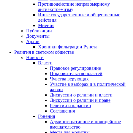
Противодействие неправомерному
антиэкстремизму
Иные государственные и общественные
действия
Мнения
Публикации
Документы
Архив
Хроники фильтрации Рунета
Религия в светском обществе
Новости
Власти
Правовое регулирование
Покровительство властей
Чувства верующих
Участие в выборах и в политической
жизни
Дискуссии о религии и власти
Дискуссии о религии и праве
Религии и карантин
Соглашения
Гонения
Административное и полицейское
вмешательство
Места для молитвы