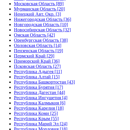
Московская Область [89]
Мурманская Область [20]
Ненецкий Авт. Окр. [3]
Нижегородская Область [36]
Новгородская Область [10]
Новосибирская Область [32]
Омская Область [42]
Оренбургская Область [38]
Орловская Область [14]
Пензенская Область [19]
Пермский Край [29]
Приморский Край [36]
Псковская Область [27]
Республика Адыгея [11]
Республика Алтай [15]
Республика Башкортостан [43]
Республика Бурятия [17]
Республика Дагестан [44]
Республика Ингушетия [4]
Республика Калмыкия [6]
Республика Карелия [18]
Республика Коми [25]
Республика Крым [55]
Республика Марий Эл [24]
Республика Мордовия [18]