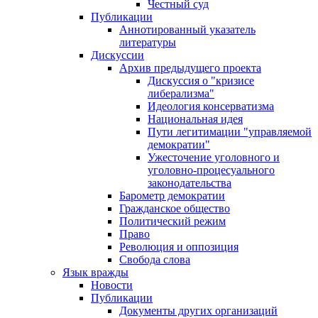
Честный суд
Публикации
Аннотированный указатель
литературы
Дискуссии
Архив предыдущего проекта
Дискуссия о "кризисе
либерализма"
Идеология консерватизма
Национальная идея
Пути легитимации "управляемой
демократии"
Ужесточение уголовного и
уголовно-процесуального
законодательства
Барометр демократии
Гражданское общество
Политический режим
Право
Революция и оппозиция
Свобода слова
Язык вражды
Новости
Публикации
Документы других организаций