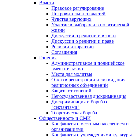
Власти
Правовое регулирование
Покровительство властей
Чувства верующих
Участие в выборах и в политической
жизни
Дискуссии о религии и власти
Дискуссии о религии и праве
Религии и карантин
Соглашения
Гонения
Административное и полицейское
вмешательство
Места для молитвы
Отказ в регистрации и ликвидация
религиозных объединений
Защита от гонений
Негосударственная дискриминация
Дискриминация и борьба с
"сектантами"
Теоретическая борьба
Общественность и СМИ
Конфликты с местным населением и
организациями
Конфликты с учреждениями культуры