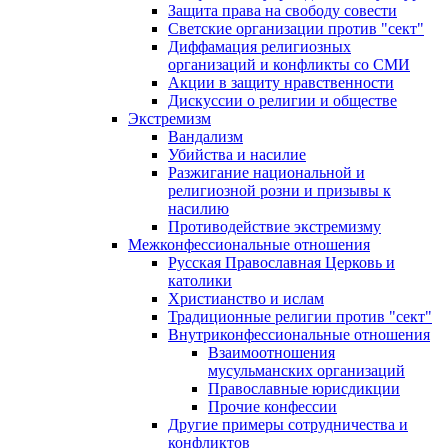
Защита права на свободу совести
Светские организации против "сект"
Диффамация религиозных
организаций и конфликты со СМИ
Акции в защиту нравственности
Дискуссии о религии и обществе
Экстремизм
Вандализм
Убийства и насилие
Разжигание национальной и
религиозной розни и призывы к
насилию
Противодействие экстремизму
Межконфессиональные отношения
Русская Православная Церковь и
католики
Христианство и ислам
Традиционные религии против "сект"
Внутриконфессиональные отношения
Взаимоотношения
мусульманских организаций
Православные юрисдикции
Прочие конфессии
Другие примеры сотрудничества и
конфликтов