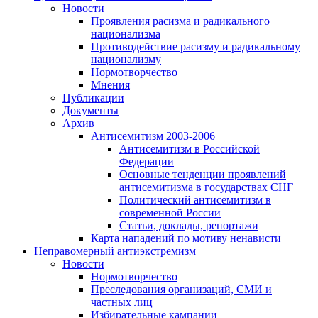
Новости
Проявления расизма и радикального
национализма
Противодействие расизму и радикальному
национализму
Нормотворчество
Мнения
Публикации
Документы
Архив
Антисемитизм 2003-2006
Антисемитизм в Российской
Федерации
Основные тенденции проявлений
антисемитизма в государствах СНГ
Политический антисемитизм в
современной России
Статьи, доклады, репортажи
Карта нападений по мотиву ненависти
Неправомерный антиэкстремизм
Новости
Нормотворчество
Преследования организаций, СМИ и
частных лиц
Избирательные кампании