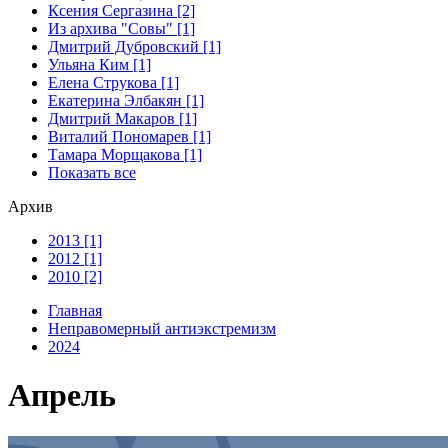
Ксения Сергазина [2]
Из архива "Совы" [1]
Дмитрий Дубровский [1]
Ульяна Ким [1]
Елена Струкова [1]
Екатерина Элбакян [1]
Дмитрий Макаров [1]
Виталий Пономарев [1]
Тамара Морщакова [1]
Показать все
Архив
2013 [1]
2012 [1]
2010 [2]
Главная
Неправомерный антиэкстремизм
2024
Апрель