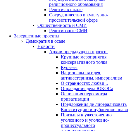
религиозного образования
Религия в школе
Сотрудничество в культурно-
просветительской сфере
Общественность и СМИ
Религиозные СМИ
Завершенные проекты
Демократия в осаде
Новости
Архив предыдущего проекта
Крупные мероприятия
консервативного толка
Курьезы
Национальная идея,
антивестернизм, империализм
О странностях любви...
Оправдания дела ЮКОСа
Основания пересмотра
приватизации
Предложения де-либерализовать
Конституцию и публичное право
Призывы к ужесточению
уголовного и уголовно-
процессуального
законодательства