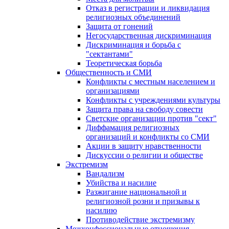
Отказ в регистрации и ликвидация
религиозных объединений
Защита от гонений
Негосударственная дискриминация
Дискриминация и борьба с
"сектантами"
Теоретическая борьба
Общественность и СМИ
Конфликты с местным населением и
организациями
Конфликты с учреждениями культуры
Защита права на свободу совести
Светские организации против "сект"
Диффамация религиозных
организаций и конфликты со СМИ
Акции в защиту нравственности
Дискуссии о религии и обществе
Экстремизм
Вандализм
Убийства и насилие
Разжигание национальной и
религиозной розни и призывы к
насилию
Противодействие экстремизму
Межконфессиональные отношения