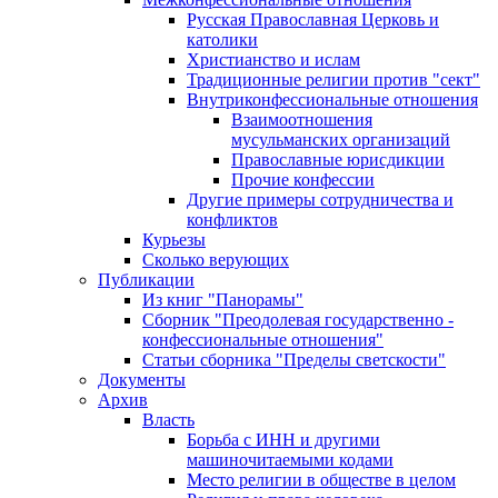
Русская Православная Церковь и
католики
Христианство и ислам
Традиционные религии против "сект"
Внутриконфессиональные отношения
Взаимоотношения
мусульманских организаций
Православные юрисдикции
Прочие конфессии
Другие примеры сотрудничества и
конфликтов
Курьезы
Сколько верующих
Публикации
Из книг "Панорамы"
Сборник "Преодолевая государственно -
конфессиональные отношения"
Статьи сборника "Пределы светскости"
Документы
Архив
Власть
Борьба с ИНН и другими
машиночитаемыми кодами
Место религии в обществе в целом