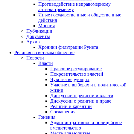
Противодействие неправомерному
антиэкстремизму
Иные государственные и общественные
действия
Мнения
Публикации
Документы
Архив
Хроники фильтрации Рунета
Религия в светском обществе
Новости
Власти
Правовое регулирование
Покровительство властей
Чувства верующих
Участие в выборах и в политической
жизни
Дискуссии о религии и власти
Дискуссии о религии и праве
Религии и карантин
Соглашения
Гонения
Административное и полицейское
вмешательство
Места для молитвы