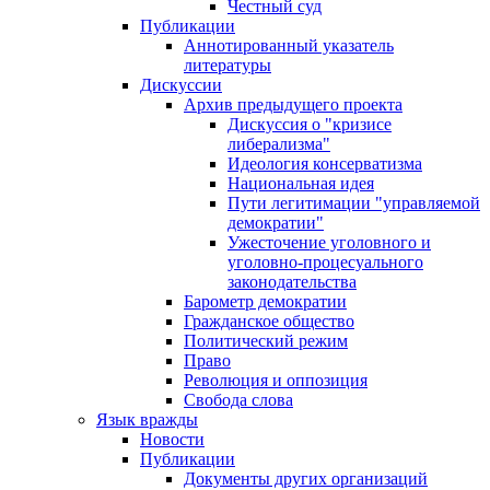
Честный суд
Публикации
Аннотированный указатель
литературы
Дискуссии
Архив предыдущего проекта
Дискуссия о "кризисе
либерализма"
Идеология консерватизма
Национальная идея
Пути легитимации "управляемой
демократии"
Ужесточение уголовного и
уголовно-процесуального
законодательства
Барометр демократии
Гражданское общество
Политический режим
Право
Революция и оппозиция
Свобода слова
Язык вражды
Новости
Публикации
Документы других организаций