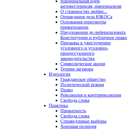
Национальная идея,
антивестернизм, империализм
О странностях любви...
Оправдания дела ЮКОСа
Основания пересмотра
приватизации
Предложения де-либерализовать
Конституцию и публичное право
Призывы к ужесточению
уголовного и уголовно-
процессуального
законодательства
Символические акции
Теории заговора
Идеология
Гражданское общество
Политический режим
Право
Революция и контрреволюция
Свобода слова
Практика
Приватность
Свобода слова
Справедливые выборы
Хорошая полиция