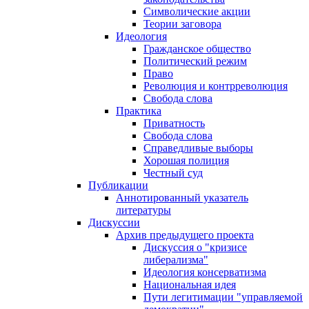
Символические акции
Теории заговора
Идеология
Гражданское общество
Политический режим
Право
Революция и контрреволюция
Свобода слова
Практика
Приватность
Свобода слова
Справедливые выборы
Хорошая полиция
Честный суд
Публикации
Аннотированный указатель
литературы
Дискуссии
Архив предыдущего проекта
Дискуссия о "кризисе
либерализма"
Идеология консерватизма
Национальная идея
Пути легитимации "управляемой