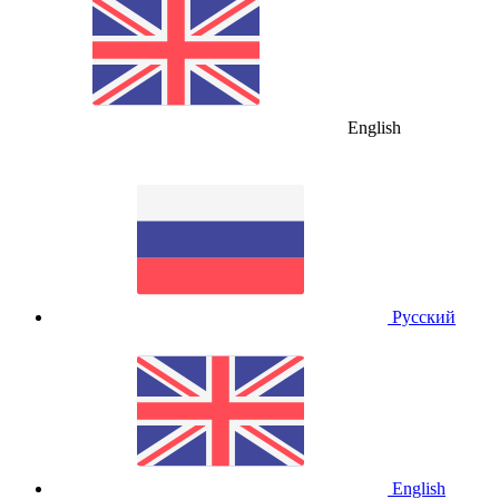
English
Русский
English