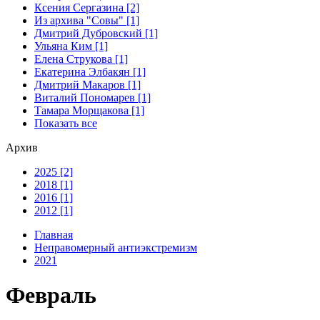
Ксения Сергазина [2]
Из архива "Совы" [1]
Дмитрий Дубровский [1]
Ульяна Ким [1]
Елена Струкова [1]
Екатерина Элбакян [1]
Дмитрий Макаров [1]
Виталий Пономарев [1]
Тамара Морщакова [1]
Показать все
Архив
2025 [2]
2018 [1]
2016 [1]
2012 [1]
Главная
Неправомерный антиэкстремизм
2021
Февраль