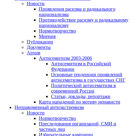
Новости
Проявления расизма и радикального
национализма
Противодействие расизму и радикальному
национализму
Нормотворчество
Мнения
Публикации
Документы
Архив
Антисемитизм 2003-2006
Антисемитизм в Российской
Федерации
Основные тенденции проявлений
антисемитизма в государствах СНГ
Политический антисемитизм в
современной России
Статьи, доклады, репортажи
Карта нападений по мотиву ненависти
Неправомерный антиэкстремизм
Новости
Нормотворчество
Преследования организаций, СМИ и
частных лиц
Избирательные кампании