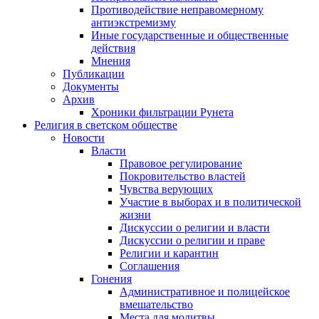
Противодействие неправомерному
антиэкстремизму
Иные государственные и общественные
действия
Мнения
Публикации
Документы
Архив
Хроники фильтрации Рунета
Религия в светском обществе
Новости
Власти
Правовое регулирование
Покровительство властей
Чувства верующих
Участие в выборах и в политической
жизни
Дискуссии о религии и власти
Дискуссии о религии и праве
Религии и карантин
Соглашения
Гонения
Административное и полицейское
вмешательство
Места для молитвы