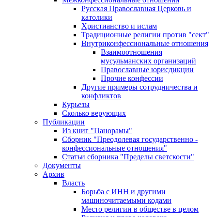
Русская Православная Церковь и
католики
Христианство и ислам
Традиционные религии против "сект"
Внутриконфессиональные отношения
Взаимоотношения
мусульманских организаций
Православные юрисдикции
Прочие конфессии
Другие примеры сотрудничества и
конфликтов
Курьезы
Сколько верующих
Публикации
Из книг "Панорамы"
Сборник "Преодолевая государственно -
конфессиональные отношения"
Статьи сборника "Пределы светскости"
Документы
Архив
Власть
Борьба с ИНН и другими
машиночитаемыми кодами
Место религии в обществе в целом