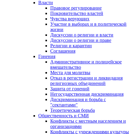
Власти
Правовое регулирование
Покровительство властей
Чувства верующих
Участие в выборах и в политической
жизни
Дискуссии о религии и власти
Дискуссии о религии и праве
Религии и карантин
Соглашения
Гонения
Административное и полицейское
вмешательство
Места для молитвы
Отказ в регистрации и ликвидация
религиозных объединений
Защита от гонений
Негосударственная дискриминация
Дискриминация и борьба с
"сектантами"
Теоретическая борьба
Общественность и СМИ
Конфликты с местным населением и
организациями
Конфликты с учреждениями культуры