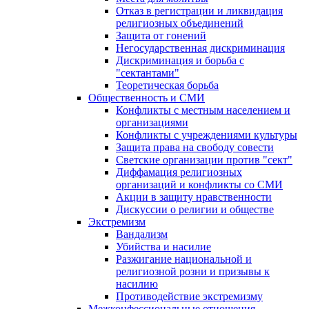
Отказ в регистрации и ликвидация
религиозных объединений
Защита от гонений
Негосударственная дискриминация
Дискриминация и борьба с
"сектантами"
Теоретическая борьба
Общественность и СМИ
Конфликты с местным населением и
организациями
Конфликты с учреждениями культуры
Защита права на свободу совести
Светские организации против "сект"
Диффамация религиозных
организаций и конфликты со СМИ
Акции в защиту нравственности
Дискуссии о религии и обществе
Экстремизм
Вандализм
Убийства и насилие
Разжигание национальной и
религиозной розни и призывы к
насилию
Противодействие экстремизму
Межконфессиональные отношения