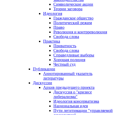
Символические акции
Теории заговора
Идеология
Гражданское общество
Политический режим
Право
Революция и контрреволюция
Свобода слова
Практика
Приватность
Свобода слова
Справедливые выборы
Хорошая полиция
Честный суд
Публикации
Аннотированный указатель
литературы
Дискуссии
Архив предыдущего проекта
Дискуссия о "кризисе
либерализма"
Идеология консерватизма
Национальная идея
Пути легитимации "управляемой