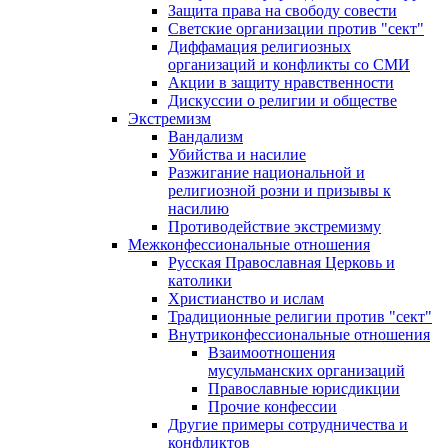
Защита права на свободу совести
Светские организации против "сект"
Диффамация религиозных
организаций и конфликты со СМИ
Акции в защиту нравственности
Дискуссии о религии и обществе
Экстремизм
Вандализм
Убийства и насилие
Разжигание национальной и
религиозной розни и призывы к
насилию
Противодействие экстремизму
Межконфессиональные отношения
Русская Православная Церковь и
католики
Христианство и ислам
Традиционные религии против "сект"
Внутриконфессиональные отношения
Взаимоотношения
мусульманских организаций
Православные юрисдикции
Прочие конфессии
Другие примеры сотрудничества и
конфликтов