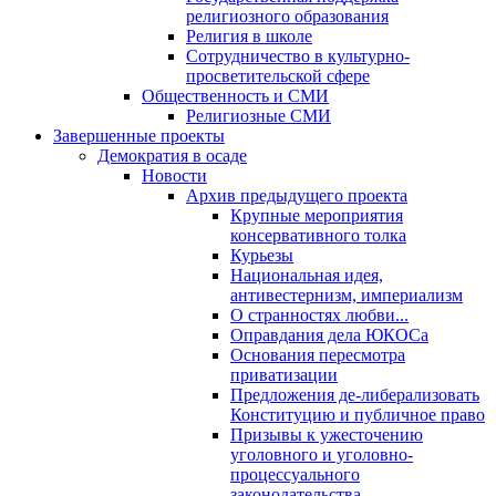
религиозного образования
Религия в школе
Сотрудничество в культурно-
просветительской сфере
Общественность и СМИ
Религиозные СМИ
Завершенные проекты
Демократия в осаде
Новости
Архив предыдущего проекта
Крупные мероприятия
консервативного толка
Курьезы
Национальная идея,
антивестернизм, империализм
О странностях любви...
Оправдания дела ЮКОСа
Основания пересмотра
приватизации
Предложения де-либерализовать
Конституцию и публичное право
Призывы к ужесточению
уголовного и уголовно-
процессуального
законодательства