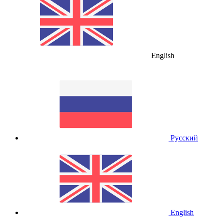
English
Русский
English