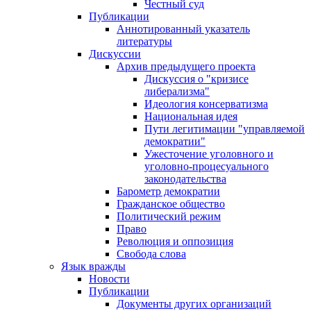
Честный суд
Публикации
Аннотированный указатель
литературы
Дискуссии
Архив предыдущего проекта
Дискуссия о "кризисе
либерализма"
Идеология консерватизма
Национальная идея
Пути легитимации "управляемой
демократии"
Ужесточение уголовного и
уголовно-процесуального
законодательства
Барометр демократии
Гражданское общество
Политический режим
Право
Революция и оппозиция
Свобода слова
Язык вражды
Новости
Публикации
Документы других организаций