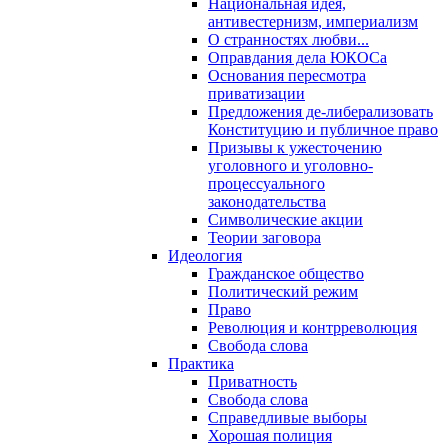
Национальная идея,
антивестернизм, империализм
О странностях любви...
Оправдания дела ЮКОСа
Основания пересмотра
приватизации
Предложения де-либерализовать
Конституцию и публичное право
Призывы к ужесточению
уголовного и уголовно-
процессуального
законодательства
Символические акции
Теории заговора
Идеология
Гражданское общество
Политический режим
Право
Революция и контрреволюция
Свобода слова
Практика
Приватность
Свобода слова
Справедливые выборы
Хорошая полиция