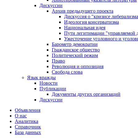
Дискуссии
Архив предыдущего проекта
Дискуссия о "кризисе либерализм
Идеология консерватизма
Национальная идея
Пути легитимации "управляемой 
Ужесточение уголовного и уголов
Барометр демократии
Гражданское общество
Политический режим
Право
Революция и оппозиция
Свобода слова
Язык вражды
Новости
Публикации
Документы других организаций
Дискуссии
Объявления
О нас
Аналитика
Справочник
База данных