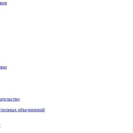
вия
изни
ательство
игиозных объединений
"