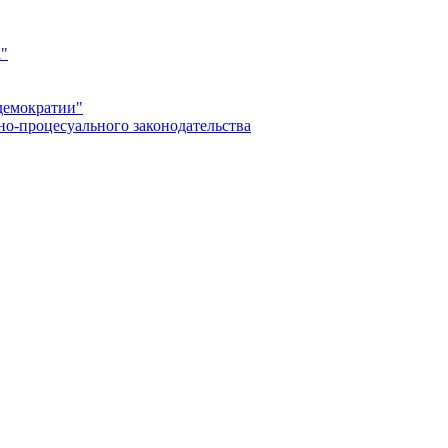
а"
демократии"
но-процесуального законодательства