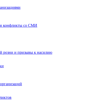
ганизациями
 и конфликты со СМИ
й розни и призывы к насилию
ки
организаций
ликтов