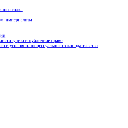
вного толка
зм, империализм
ции
Конституцию и публичное право
о и уголовно-процессуального законодательства