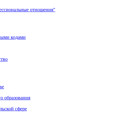
фессиональные отношения"
мыми кодами
ство
ве
го образования
льской сфере