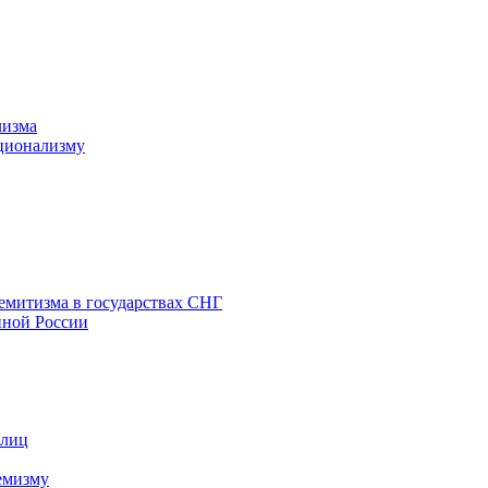
лизма
ционализму
емитизма в государствах СНГ
нной России
 лиц
емизму