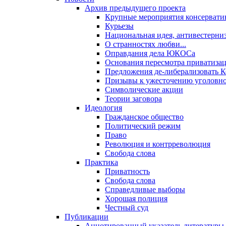
Архив предыдущего проекта
Крупные мероприятия консервати
Курьезы
Национальная идея, антивестерни
О странностях любви...
Оправдания дела ЮКОСа
Основания пересмотра приватиза
Предложения де-либерализовать 
Призывы к ужесточению уголовног
Символические акции
Теории заговора
Идеология
Гражданское общество
Политический режим
Право
Революция и контрреволюция
Свобода слова
Практика
Приватность
Свобода слова
Справедливые выборы
Хорошая полиция
Честный суд
Публикации
Аннотированный указатель литературы