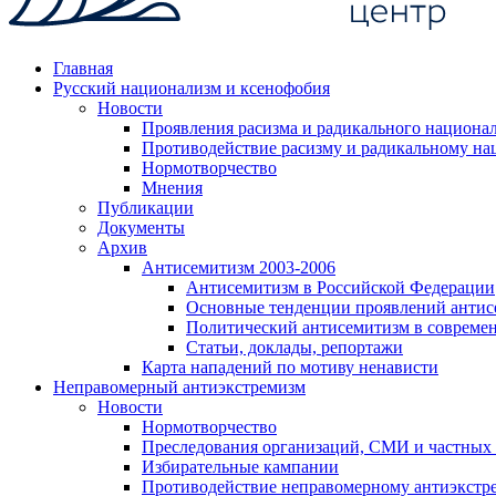
Главная
Русский национализм и ксенофобия
Новости
Проявления расизма и радикального национа
Противодействие расизму и радикальному на
Нормотворчество
Мнения
Публикации
Документы
Архив
Антисемитизм 2003-2006
Антисемитизм в Российской Федерации
Основные тенденции проявлений антис
Политический антисемитизм в совреме
Статьи, доклады, репортажи
Карта нападений по мотиву ненависти
Неправомерный антиэкстремизм
Новости
Нормотворчество
Преследования организаций, СМИ и частных
Избирательные кампании
Противодействие неправомерному антиэкстр