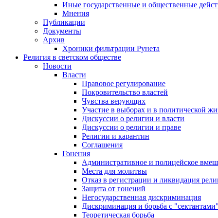
Иные государственные и общественные дейст
Мнения
Публикации
Документы
Архив
Хроники фильтрации Рунета
Религия в светском обществе
Новости
Власти
Правовое регулирование
Покровительство властей
Чувства верующих
Участие в выборах и в политической ж
Дискуссии о религии и власти
Дискуссии о религии и праве
Религии и карантин
Соглашения
Гонения
Административное и полицейское вмеш
Места для молитвы
Отказ в регистрации и ликвидация рел
Защита от гонений
Негосударственная дискриминация
Дискриминация и борьба с "сектантами
Теоретическая борьба