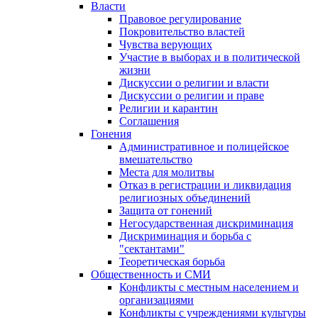
Власти
Правовое регулирование
Покровительство властей
Чувства верующих
Участие в выборах и в политической
жизни
Дискуссии о религии и власти
Дискуссии о религии и праве
Религии и карантин
Соглашения
Гонения
Административное и полицейское
вмешательство
Места для молитвы
Отказ в регистрации и ликвидация
религиозных объединений
Защита от гонений
Негосударственная дискриминация
Дискриминация и борьба с
"сектантами"
Теоретическая борьба
Общественность и СМИ
Конфликты с местным населением и
организациями
Конфликты с учреждениями культуры