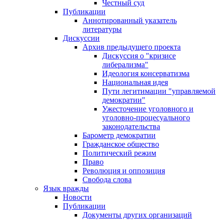
Честный суд
Публикации
Аннотированный указатель
литературы
Дискуссии
Архив предыдущего проекта
Дискуссия о "кризисе
либерализма"
Идеология консерватизма
Национальная идея
Пути легитимации "управляемой
демократии"
Ужесточение уголовного и
уголовно-процесуального
законодательства
Барометр демократии
Гражданское общество
Политический режим
Право
Революция и оппозиция
Свобода слова
Язык вражды
Новости
Публикации
Документы других организаций