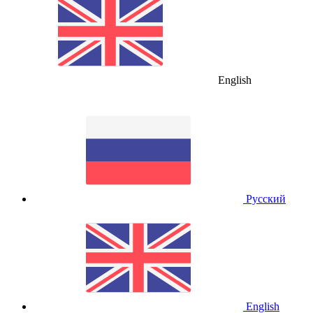
English
Русский
English