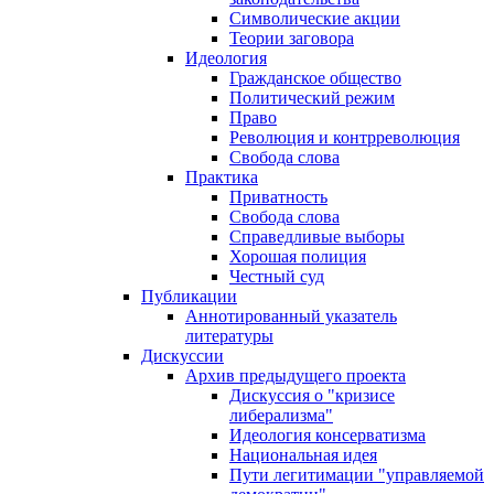
Символические акции
Теории заговора
Идеология
Гражданское общество
Политический режим
Право
Революция и контрреволюция
Свобода слова
Практика
Приватность
Свобода слова
Справедливые выборы
Хорошая полиция
Честный суд
Публикации
Аннотированный указатель
литературы
Дискуссии
Архив предыдущего проекта
Дискуссия о "кризисе
либерализма"
Идеология консерватизма
Национальная идея
Пути легитимации "управляемой