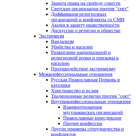
Защита права на свободу совести
Светские организации против "сект"
Диффамация религиозных
организаций и конфликты со СМИ
Акции в защиту нравственности
Дискуссии о религии и обществе
Экстремизм
Вандализм
Убийства и насилие
Разжигание национальной и
религиозной розни и призывы к
насилию
Противодействие экстремизму
Межконфессиональные отношения
Русская Православная Церковь и
католики
Христианство и ислам
Традиционные религии против "сект"
Внутриконфессиональные отношения
Взаимоотношения
мусульманских организаций
Православные юрисдикции
Прочие конфессии
Другие примеры сотрудничества и
конфликтов