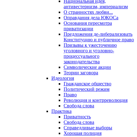
Национальная идея,
антивестернизм, империализм
О странностях любви...
Оправдания дела ЮКОСа
Основания пересмотра
приватизации
Предложения де-либерализовать
Конституцию и публичное право
Призывы к ужесточению
уголовного и уголовно-
процессуального
законодательства
Символические акции
Теории заговора
Идеология
Гражданское общество
Политический режим
Право
Революция и контрреволюция
Свобода слова
Практика
Приватность
Свобода слова
Справедливые выборы
Хорошая полиция