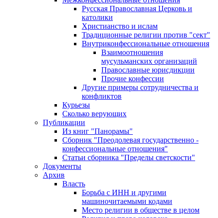
Русская Православная Церковь и
католики
Христианство и ислам
Традиционные религии против "сект"
Внутриконфессиональные отношения
Взаимоотношения
мусульманских организаций
Православные юрисдикции
Прочие конфессии
Другие примеры сотрудничества и
конфликтов
Курьезы
Сколько верующих
Публикации
Из книг "Панорамы"
Сборник "Преодолевая государственно -
конфессиональные отношения"
Статьи сборника "Пределы светскости"
Документы
Архив
Власть
Борьба с ИНН и другими
машиночитаемыми кодами
Место религии в обществе в целом