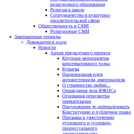
религиозного образования
Религия в школе
Сотрудничество в культурно-
просветительской сфере
Общественность и СМИ
Религиозные СМИ
Завершенные проекты
Демократия в осаде
Новости
Архив предыдущего проекта
Крупные мероприятия
консервативного толка
Курьезы
Национальная идея,
антивестернизм, империализм
О странностях любви...
Оправдания дела ЮКОСа
Основания пересмотра
приватизации
Предложения де-либерализовать
Конституцию и публичное право
Призывы к ужесточению
уголовного и уголовно-
процессуального
законодательства