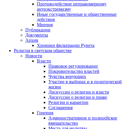
Противодействие неправомерному
антиэкстремизму
Иные государственные и общественные
действия
Мнения
Публикации
Документы
Архив
Хроники фильтрации Рунета
Религия в светском обществе
Новости
Власти
Правовое регулирование
Покровительство властей
Чувства верующих
Участие в выборах и в политической
жизни
Дискуссии о религии и власти
Дискуссии о религии и праве
Религии и карантин
Соглашения
Гонения
Административное и полицейское
вмешательство
Места для молитвы