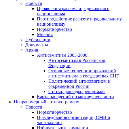
Новости
Проявления расизма и радикального
национализма
Противодействие расизму и радикальному
национализму
Нормотворчество
Мнения
Публикации
Документы
Архив
Антисемитизм 2003-2006
Антисемитизм в Российской
Федерации
Основные тенденции проявлений
антисемитизма в государствах СНГ
Политический антисемитизм в
современной России
Статьи, доклады, репортажи
Карта нападений по мотиву ненависти
Неправомерный антиэкстремизм
Новости
Нормотворчество
Преследования организаций, СМИ и
частных лиц
Избирательные кампании