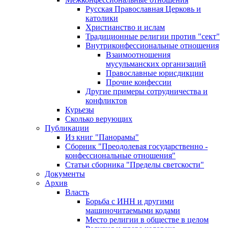
Русская Православная Церковь и
католики
Христианство и ислам
Традиционные религии против "сект"
Внутриконфессиональные отношения
Взаимоотношения
мусульманских организаций
Православные юрисдикции
Прочие конфессии
Другие примеры сотрудничества и
конфликтов
Курьезы
Сколько верующих
Публикации
Из книг "Панорамы"
Сборник "Преодолевая государственно -
конфессиональные отношения"
Статьи сборника "Пределы светскости"
Документы
Архив
Власть
Борьба с ИНН и другими
машиночитаемыми кодами
Место религии в обществе в целом