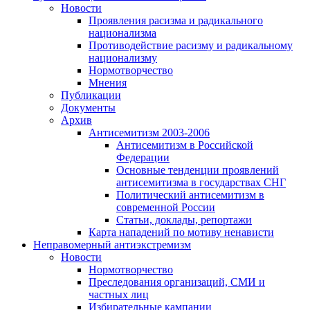
Новости
Проявления расизма и радикального
национализма
Противодействие расизму и радикальному
национализму
Нормотворчество
Мнения
Публикации
Документы
Архив
Антисемитизм 2003-2006
Антисемитизм в Российской
Федерации
Основные тенденции проявлений
антисемитизма в государствах СНГ
Политический антисемитизм в
современной России
Статьи, доклады, репортажи
Карта нападений по мотиву ненависти
Неправомерный антиэкстремизм
Новости
Нормотворчество
Преследования организаций, СМИ и
частных лиц
Избирательные кампании