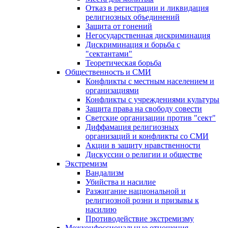
Отказ в регистрации и ликвидация
религиозных объединений
Защита от гонений
Негосударственная дискриминация
Дискриминация и борьба с
"сектантами"
Теоретическая борьба
Общественность и СМИ
Конфликты с местным населением и
организациями
Конфликты с учреждениями культуры
Защита права на свободу совести
Светские организации против "сект"
Диффамация религиозных
организаций и конфликты со СМИ
Акции в защиту нравственности
Дискуссии о религии и обществе
Экстремизм
Вандализм
Убийства и насилие
Разжигание национальной и
религиозной розни и призывы к
насилию
Противодействие экстремизму
Межконфессиональные отношения