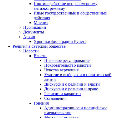
Противодействие неправомерному
антиэкстремизму
Иные государственные и общественные
действия
Мнения
Публикации
Документы
Архив
Хроники фильтрации Рунета
Религия в светском обществе
Новости
Власти
Правовое регулирование
Покровительство властей
Чувства верующих
Участие в выборах и в политической
жизни
Дискуссии о религии и власти
Дискуссии о религии и праве
Религии и карантин
Соглашения
Гонения
Административное и полицейское
вмешательство
Места для молитвы