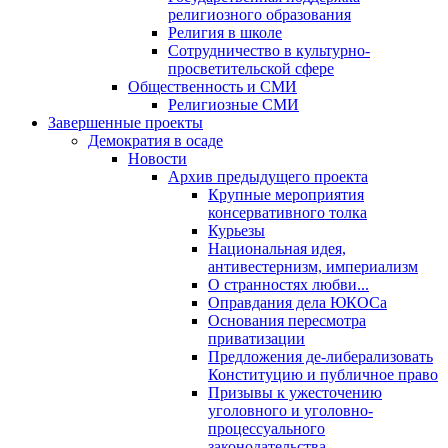
религиозного образования
Религия в школе
Сотрудничество в культурно-
просветительской сфере
Общественность и СМИ
Религиозные СМИ
Завершенные проекты
Демократия в осаде
Новости
Архив предыдущего проекта
Крупные мероприятия
консервативного толка
Курьезы
Национальная идея,
антивестернизм, империализм
О странностях любви...
Оправдания дела ЮКОСа
Основания пересмотра
приватизации
Предложения де-либерализовать
Конституцию и публичное право
Призывы к ужесточению
уголовного и уголовно-
процессуального
законодательства