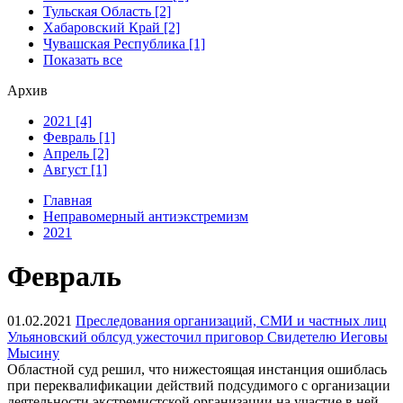
Тульская Область [2]
Хабаровский Край [2]
Чувашская Республика [1]
Показать все
Архив
2021 [4]
Февраль [1]
Апрель [2]
Август [1]
Главная
Неправомерный антиэкстремизм
2021
Февраль
01.02.2021
Преследования организаций, СМИ и частных лиц
Ульяновский облсуд ужесточил приговор Свидетелю Иеговы
Мысину
Областной суд решил, что нижестоящая инстанция ошиблась
при переквалификации действий подсудимого с организации
деятельности экстремистской организации на участие в ней.