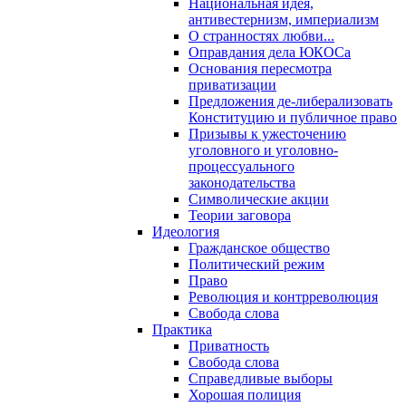
Национальная идея,
антивестернизм, империализм
О странностях любви...
Оправдания дела ЮКОСа
Основания пересмотра
приватизации
Предложения де-либерализовать
Конституцию и публичное право
Призывы к ужесточению
уголовного и уголовно-
процессуального
законодательства
Символические акции
Теории заговора
Идеология
Гражданское общество
Политический режим
Право
Революция и контрреволюция
Свобода слова
Практика
Приватность
Свобода слова
Справедливые выборы
Хорошая полиция