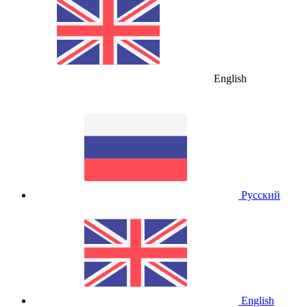
English
Русский
English