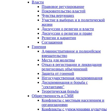
Власти
Правовое регулирование
Покровительство властей
Чувства верующих
Участие в выборах и в политической
жизни
Дискуссии о религии и власти
Дискуссии о религии и праве
Религии и карантин
Соглашения
Гонения
Административное и полицейское
вмешательство
Места для молитвы
Отказ в регистрации и ликвидация
религиозных объединений
Защита от гонений
Негосударственная дискриминация
Дискриминация и борьба с
"сектантами"
Теоретическая борьба
Общественность и СМИ
Конфликты с местным населением и
организациями
Конфликты с учреждениями культуры