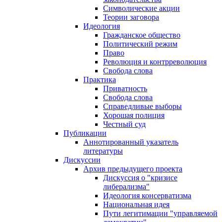
Символические акции
Теории заговора
Идеология
Гражданское общество
Политический режим
Право
Революция и контрреволюция
Свобода слова
Практика
Приватность
Свобода слова
Справедливые выборы
Хорошая полиция
Честный суд
Публикации
Аннотированный указатель
литературы
Дискуссии
Архив предыдущего проекта
Дискуссия о "кризисе
либерализма"
Идеология консерватизма
Национальная идея
Пути легитимации "управляемой