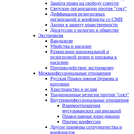
Защита права на свободу совести
Светские организации против "сект"
Диффамация религиозных
организаций и конфликты со СМИ
Акции в защиту нравственности
Дискуссии о религии и обществе
Экстремизм
Вандализм
Убийства и насилие
Разжигание национальной и
религиозной розни и призывы к
насилию
Противодействие экстремизму
Межконфессиональные отношения
Русская Православная Церковь и
католики
Христианство и ислам
Традиционные религии против "сект"
Внутриконфессиональные отношения
Взаимоотношения
мусульманских организаций
Православные юрисдикции
Прочие конфессии
Другие примеры сотрудничества и
конфликтов