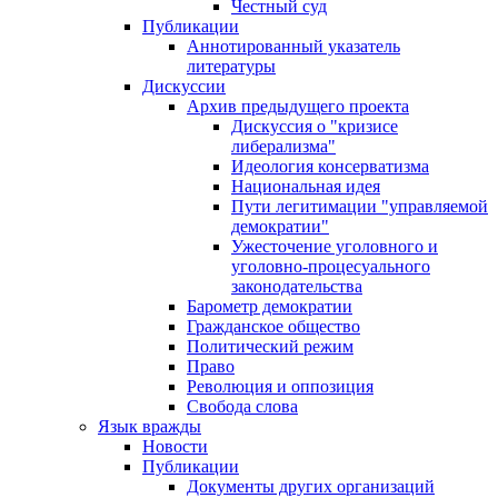
Честный суд
Публикации
Аннотированный указатель
литературы
Дискуссии
Архив предыдущего проекта
Дискуссия о "кризисе
либерализма"
Идеология консерватизма
Национальная идея
Пути легитимации "управляемой
демократии"
Ужесточение уголовного и
уголовно-процесуального
законодательства
Барометр демократии
Гражданское общество
Политический режим
Право
Революция и оппозиция
Свобода слова
Язык вражды
Новости
Публикации
Документы других организаций