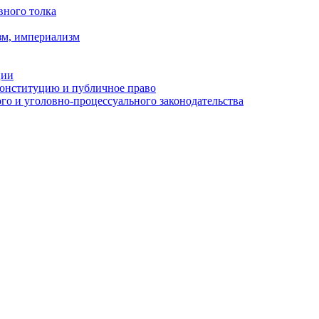
вного толка
зм, империализм
ции
Конституцию и публичное право
о и уголовно-процессуального законодательства