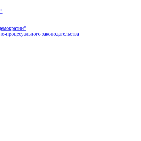
а"
демократии"
но-процесуального законодательства