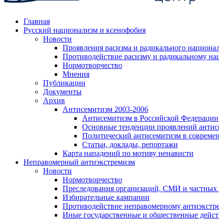
Главная
Русский национализм и ксенофобия
Новости
Проявления расизма и радикального национа
Противодействие расизму и радикальному на
Нормотворчество
Мнения
Публикации
Документы
Архив
Антисемитизм 2003-2006
Антисемитизм в Российской Федерации
Основные тенденции проявлений антис
Политический антисемитизм в совреме
Статьи, доклады, репортажи
Карта нападений по мотиву ненависти
Неправомерный антиэкстремизм
Новости
Нормотворчество
Преследования организаций, СМИ и частных
Избирательные кампании
Противодействие неправомерному антиэкстр
Иные государственные и общественные дейст