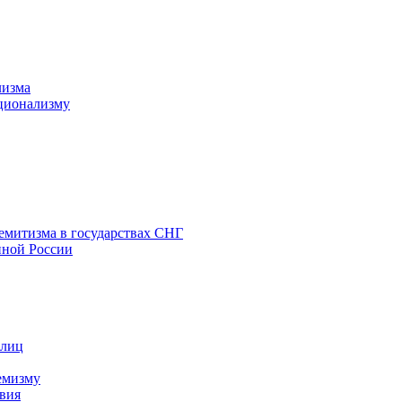
лизма
ционализму
емитизма в государствах СНГ
нной России
 лиц
емизму
вия