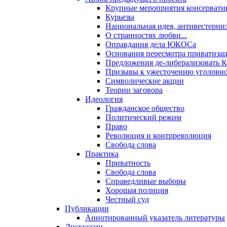
Крупные мероприятия консервати
Курьезы
Национальная идея, антивестерни
О странностях любви...
Оправдания дела ЮКОСа
Основания пересмотра приватиза
Предложения де-либерализовать 
Призывы к ужесточению уголовног
Символические акции
Теории заговора
Идеология
Гражданское общество
Политический режим
Право
Революция и контрреволюция
Свобода слова
Практика
Приватность
Свобода слова
Справедливые выборы
Хорошая полиция
Честный суд
Публикации
Аннотированный указатель литературы
Дискуссии