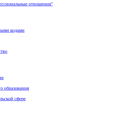
фессиональные отношения"
мыми кодами
ство
ве
го образования
льской сфере