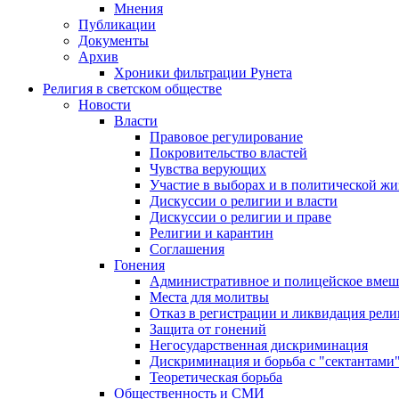
Мнения
Публикации
Документы
Архив
Хроники фильтрации Рунета
Религия в светском обществе
Новости
Власти
Правовое регулирование
Покровительство властей
Чувства верующих
Участие в выборах и в политической ж
Дискуссии о религии и власти
Дискуссии о религии и праве
Религии и карантин
Соглашения
Гонения
Административное и полицейское вмеш
Места для молитвы
Отказ в регистрации и ликвидация рел
Защита от гонений
Негосударственная дискриминация
Дискриминация и борьба с "сектантами
Теоретическая борьба
Общественность и СМИ