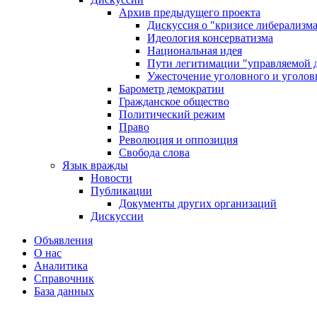
Архив предыдущего проекта
Дискуссия о "кризисе либерализм
Идеология консерватизма
Национальная идея
Пути легитимации "управляемой 
Ужесточение уголовного и уголов
Барометр демократии
Гражданское общество
Политический режим
Право
Революция и оппозиция
Свобода слова
Язык вражды
Новости
Публикации
Документы других организаций
Дискуссии
Объявления
О нас
Аналитика
Справочник
База данных