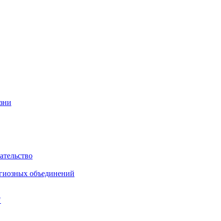
изни
ательство
игиозных объединений
"