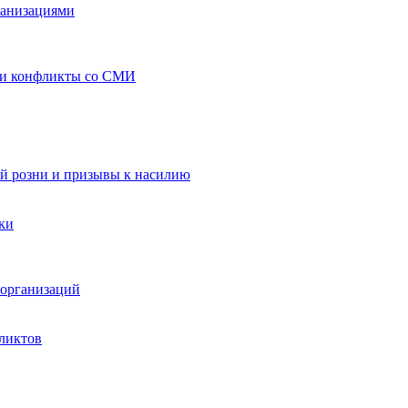
ганизациями
 и конфликты со СМИ
й розни и призывы к насилию
ки
организаций
ликтов