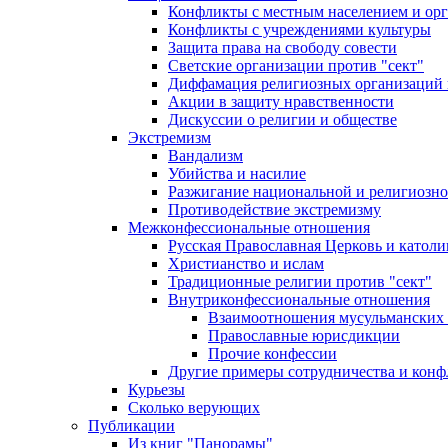
Конфликты с местным населением и ор
Конфликты с учреждениями культуры
Защита права на свободу совести
Светские организации против "сект"
Диффамация религиозных организаций
Акции в защиту нравственности
Дискуссии о религии и обществе
Экстремизм
Вандализм
Убийства и насилие
Разжигание национальной и религиозно
Противодействие экстремизму
Межконфессиональные отношения
Русская Православная Церковь и католи
Христианство и ислам
Традиционные религии против "сект"
Внутриконфессиональные отношения
Взаимоотношения мусульманских 
Православные юрисдикции
Прочие конфессии
Другие примеры сотрудничества и конф
Курьезы
Сколько верующих
Публикации
Из книг "Панорамы"