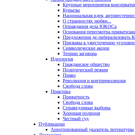
Крупные мероприятия консервати
Курьезы
Национальная идея, антивестерни
О странностях любви...
Оправдания дела ЮКОСа
Основания пересмотра приватиза
Предложения де-либерализовать 
Призывы к ужесточению уголовног
Символические акции
Теории заговора
Идеология
Гражданское общество
Политический режим
Право
Революция и контрреволюция
Свобода слова
Практика
Приватность
Свобода слова
Справедливые выборы
Хорошая полиция
Честный суд
Публикации
Аннотированный указатель литературы
Дискуссии