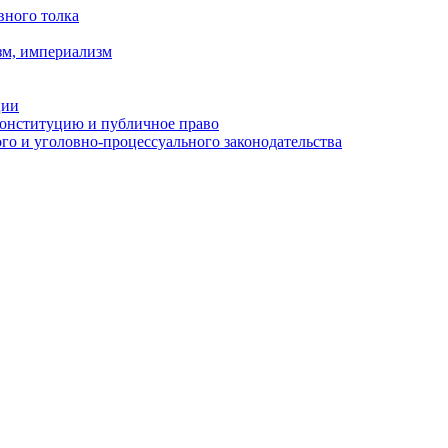
вного толка
зм, империализм
ции
Конституцию и публичное право
о и уголовно-процессуального законодательства