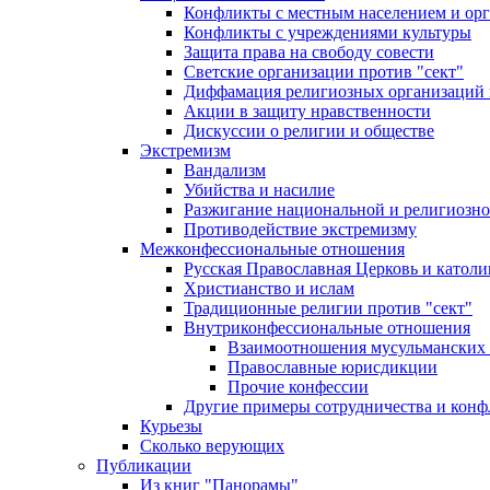
Конфликты с местным населением и ор
Конфликты с учреждениями культуры
Защита права на свободу совести
Светские организации против "сект"
Диффамация религиозных организаций
Акции в защиту нравственности
Дискуссии о религии и обществе
Экстремизм
Вандализм
Убийства и насилие
Разжигание национальной и религиозно
Противодействие экстремизму
Межконфессиональные отношения
Русская Православная Церковь и католи
Христианство и ислам
Традиционные религии против "сект"
Внутриконфессиональные отношения
Взаимоотношения мусульманских 
Православные юрисдикции
Прочие конфессии
Другие примеры сотрудничества и конф
Курьезы
Сколько верующих
Публикации
Из книг "Панорамы"