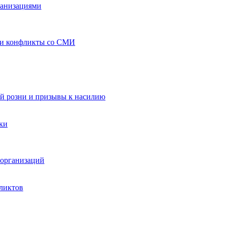
ганизациями
 и конфликты со СМИ
й розни и призывы к насилию
ки
организаций
ликтов