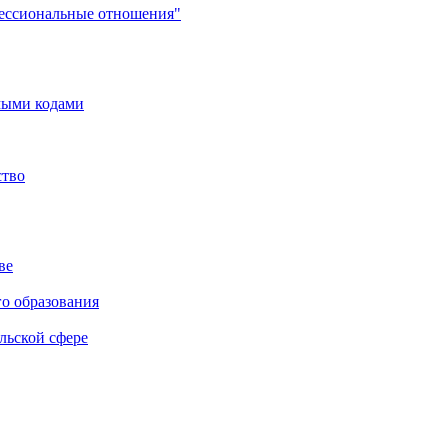
фессиональные отношения"
мыми кодами
ство
ве
го образования
льской сфере