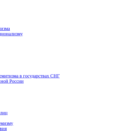
лизма
ционализму
емитизма в государствах СНГ
нной России
 лиц
емизму
вия