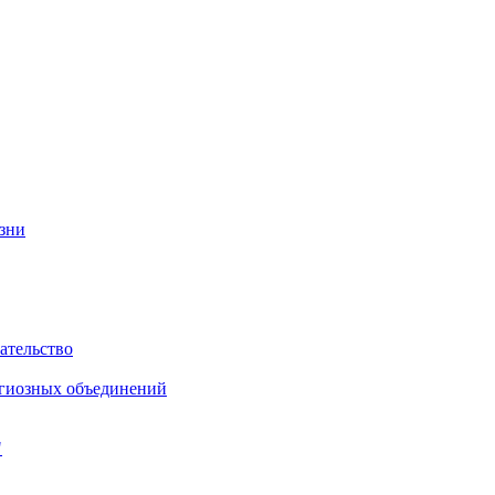
изни
ательство
игиозных объединений
"