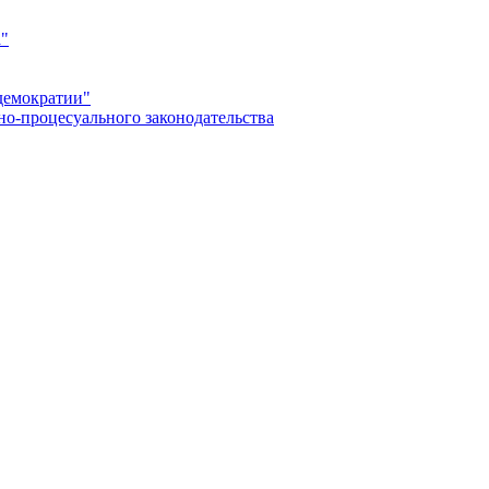
а"
демократии"
но-процесуального законодательства