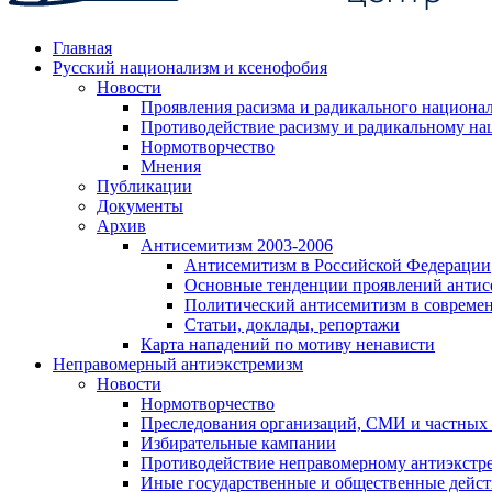
Главная
Русский национализм и ксенофобия
Новости
Проявления расизма и радикального национа
Противодействие расизму и радикальному на
Нормотворчество
Мнения
Публикации
Документы
Архив
Антисемитизм 2003-2006
Антисемитизм в Российской Федерации
Основные тенденции проявлений антис
Политический антисемитизм в совреме
Статьи, доклады, репортажи
Карта нападений по мотиву ненависти
Неправомерный антиэкстремизм
Новости
Нормотворчество
Преследования организаций, СМИ и частных
Избирательные кампании
Противодействие неправомерному антиэкстр
Иные государственные и общественные дейст