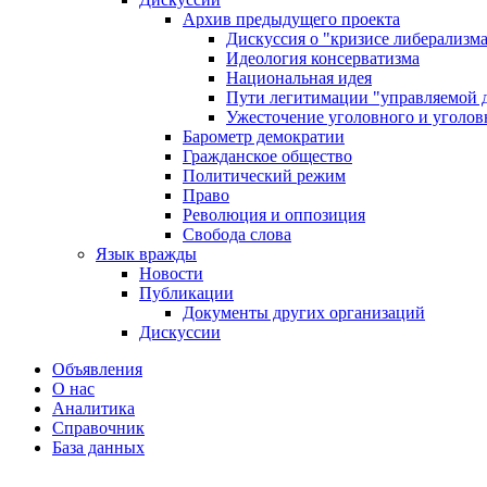
Архив предыдущего проекта
Дискуссия о "кризисе либерализм
Идеология консерватизма
Национальная идея
Пути легитимации "управляемой 
Ужесточение уголовного и уголов
Барометр демократии
Гражданское общество
Политический режим
Право
Революция и оппозиция
Свобода слова
Язык вражды
Новости
Публикации
Документы других организаций
Дискуссии
Объявления
О нас
Аналитика
Справочник
База данных