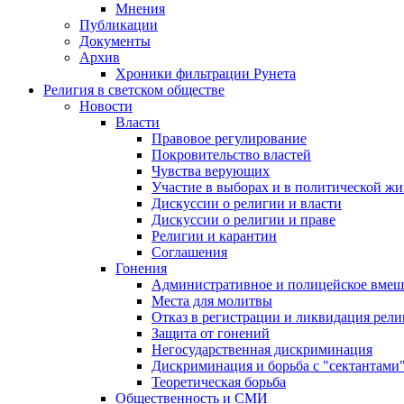
Мнения
Публикации
Документы
Архив
Хроники фильтрации Рунета
Религия в светском обществе
Новости
Власти
Правовое регулирование
Покровительство властей
Чувства верующих
Участие в выборах и в политической ж
Дискуссии о религии и власти
Дискуссии о религии и праве
Религии и карантин
Соглашения
Гонения
Административное и полицейское вмеш
Места для молитвы
Отказ в регистрации и ликвидация рел
Защита от гонений
Негосударственная дискриминация
Дискриминация и борьба с "сектантами
Теоретическая борьба
Общественность и СМИ