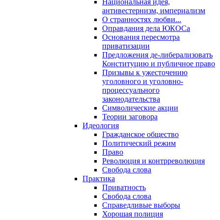
Национальная идея,
антивестернизм, империализм
О странностях любви...
Оправдания дела ЮКОСа
Основания пересмотра
приватизации
Предложения де-либерализовать
Конституцию и публичное право
Призывы к ужесточению
уголовного и уголовно-
процессуального
законодательства
Символические акции
Теории заговора
Идеология
Гражданское общество
Политический режим
Право
Революция и контрреволюция
Свобода слова
Практика
Приватность
Свобода слова
Справедливые выборы
Хорошая полиция