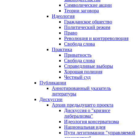
Символические акции
Теории заговора
Идеология
Гражданское общество
Политический режим
Право
Революция и контрреволюция
Свобода слова
Практика
Приватность
Свобода слова
Справедливые выборы
Хорошая полиция
Честный суд
Публикации
Аннотированный указатель
литературы
Дискуссии
Архив предыдущего проекта
Дискуссия о "кризисе
либерализма"
Идеология консерватизма
Национальная идея
Пути легитимации "управляемой