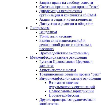
Защита права на свободу совести
Светские организации против "сект"
Диффамация религиозных
организаций и конфликты со СМИ
Акции в защиту нравственности
Дискуссии о религии и обществе
Экстремизм
Вандализм
Убийства и насилие
Разжигание национальной и
религиозной розни и призывы к
насилию
Противодействие экстремизму
Межконфессиональные отношения
Русская Православная Церковь и
католики
Христианство и ислам
Традиционные религии против "сект"
Внутриконфессиональные отношения
Взаимоотношения
мусульманских организаций
Православные юрисдикции
Прочие конфессии
Другие примеры сотрудничества и
конфликтов