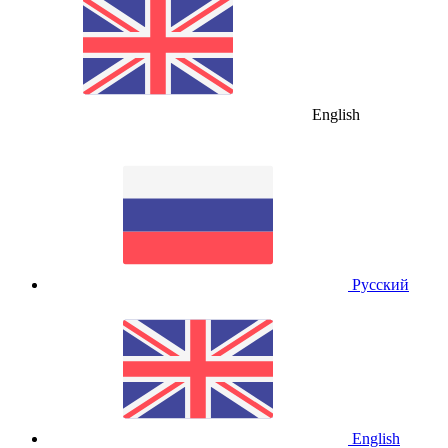
English
Русский
English