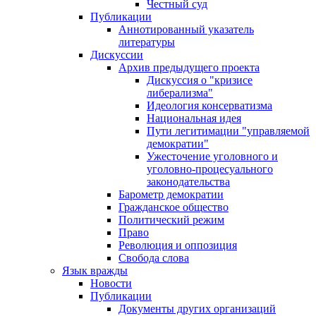
Честный суд
Публикации
Аннотированный указатель
литературы
Дискуссии
Архив предыдущего проекта
Дискуссия о "кризисе
либерализма"
Идеология консерватизма
Национальная идея
Пути легитимации "управляемой
демократии"
Ужесточение уголовного и
уголовно-процесуального
законодательства
Барометр демократии
Гражданское общество
Политический режим
Право
Революция и оппозиция
Свобода слова
Язык вражды
Новости
Публикации
Документы других организаций