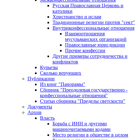
Русская Православная Церковь и
католики
Христианство и ислам
Традиционные религии против "сект"
Внутриконфессиональные отношения
Взаимоотношения
мусульманских организаций
Православные юрисдикции
Прочие конфессии
Другие примеры сотрудничества и
конфликтов
Курьезы
Сколько верующих
Публикации
Из книг "Панорамы"
Сборник "Преодолевая государственно -
конфессиональные отношения"
Статьи сборника "Пределы светскости"
Документы
Архив
Власть
Борьба с ИНН и другими
машиночитаемыми кодами
Место религии в обществе в целом