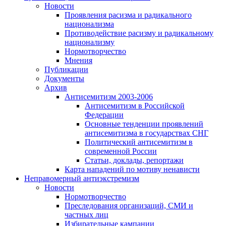
Новости
Проявления расизма и радикального
национализма
Противодействие расизму и радикальному
национализму
Нормотворчество
Мнения
Публикации
Документы
Архив
Антисемитизм 2003-2006
Антисемитизм в Российской
Федерации
Основные тенденции проявлений
антисемитизма в государствах СНГ
Политический антисемитизм в
современной России
Статьи, доклады, репортажи
Карта нападений по мотиву ненависти
Неправомерный антиэкстремизм
Новости
Нормотворчество
Преследования организаций, СМИ и
частных лиц
Избирательные кампании