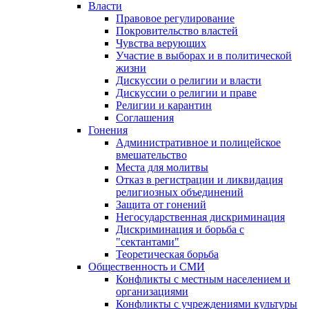
Власти
Правовое регулирование
Покровительство властей
Чувства верующих
Участие в выборах и в политической
жизни
Дискуссии о религии и власти
Дискуссии о религии и праве
Религии и карантин
Соглашения
Гонения
Административное и полицейское
вмешательство
Места для молитвы
Отказ в регистрации и ликвидация
религиозных объединений
Защита от гонений
Негосударственная дискриминация
Дискриминация и борьба с
"сектантами"
Теоретическая борьба
Общественность и СМИ
Конфликты с местным населением и
организациями
Конфликты с учреждениями культуры