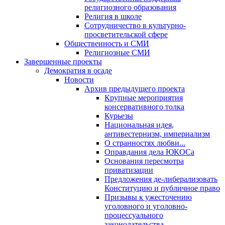
религиозного образования
Религия в школе
Сотрудничество в культурно-
просветительской сфере
Общественность и СМИ
Религиозные СМИ
Завершенные проекты
Демократия в осаде
Новости
Архив предыдущего проекта
Крупные мероприятия
консервативного толка
Курьезы
Национальная идея,
антивестернизм, империализм
О странностях любви...
Оправдания дела ЮКОСа
Основания пересмотра
приватизации
Предложения де-либерализовать
Конституцию и публичное право
Призывы к ужесточению
уголовного и уголовно-
процессуального
законодательства