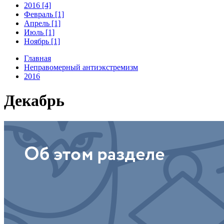
2016 [4]
Февраль [1]
Апрель [1]
Июль [1]
Ноябрь [1]
Главная
Неправомерный антиэкстремизм
2016
Декабрь