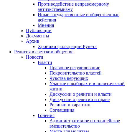
Противодействие неправомерному
антиэкстремизму
Иные государственные и общественные
действия
Мнения
Публикации
Документы
Архив
Хроники фильтрации Рунета
Религия в светском обществе
Новости
Власти
Правовое регулирование
Покровительство властей
Чувства верующих
Участие в выборах и в политической
жизни
Дискуссии о религии и власти
Дискуссии о религии и праве
Религии и карантин
Соглашения
Гонения
Административное и полицейское
вмешательство
Места для молитвы