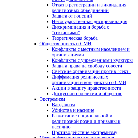
Отказ в регистрации и ликвидация
религиозных объединений
Защита от гонений
Негосударственная дискриминация
Дискриминация и борьба с
"сектантами"
Теоретическая борьба
Общественность и СМИ
Конфликты с местным населением и
организациями
Конфликты с учреждениями культуры
Защита права на свободу совести
Светские организации против "сект"
Диффамация религиозных
организаций и конфликты со СМИ
Акции в защиту нравственности
Дискуссии о религии и обществе
Экстремизм
Вандализм
Убийства и насилие
Разжигание национальной и
религиозной розни и призывы к
насилию
Противодействие экстремизму
Межконфессиональные отношения