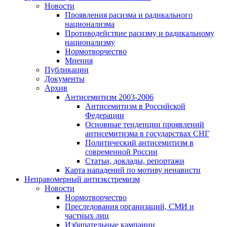
Новости
Проявления расизма и радикального
национализма
Противодействие расизму и радикальному
национализму
Нормотворчество
Мнения
Публикации
Документы
Архив
Антисемитизм 2003-2006
Антисемитизм в Российской
Федерации
Основные тенденции проявлений
антисемитизма в государствах СНГ
Политический антисемитизм в
современной России
Статьи, доклады, репортажи
Карта нападений по мотиву ненависти
Неправомерный антиэкстремизм
Новости
Нормотворчество
Преследования организаций, СМИ и
частных лиц
Избирательные кампании