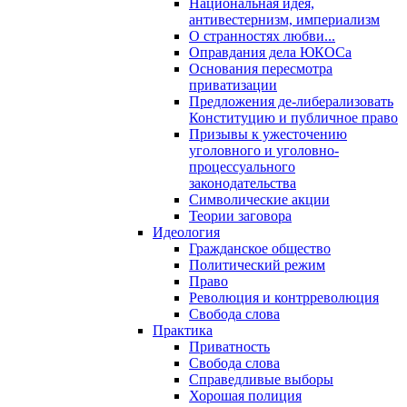
Национальная идея,
антивестернизм, империализм
О странностях любви...
Оправдания дела ЮКОСа
Основания пересмотра
приватизации
Предложения де-либерализовать
Конституцию и публичное право
Призывы к ужесточению
уголовного и уголовно-
процессуального
законодательства
Символические акции
Теории заговора
Идеология
Гражданское общество
Политический режим
Право
Революция и контрреволюция
Свобода слова
Практика
Приватность
Свобода слова
Справедливые выборы
Хорошая полиция