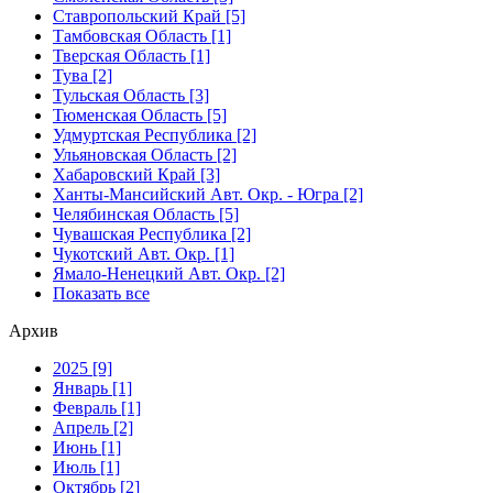
Ставропольский Край [5]
Тамбовская Область [1]
Тверская Область [1]
Тува [2]
Тульская Область [3]
Тюменская Область [5]
Удмуртская Республика [2]
Ульяновская Область [2]
Хабаровский Край [3]
Ханты-Мансийский Авт. Окр. - Югра [2]
Челябинская Область [5]
Чувашская Республика [2]
Чукотский Авт. Окр. [1]
Ямало-Ненецкий Авт. Окр. [2]
Показать все
Архив
2025 [9]
Январь [1]
Февраль [1]
Апрель [2]
Июнь [1]
Июль [1]
Октябрь [2]