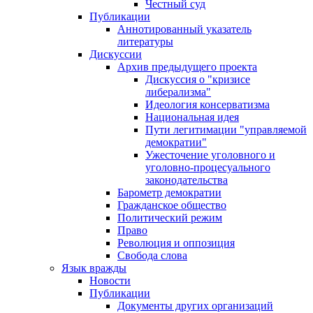
Честный суд
Публикации
Аннотированный указатель
литературы
Дискуссии
Архив предыдущего проекта
Дискуссия о "кризисе
либерализма"
Идеология консерватизма
Национальная идея
Пути легитимации "управляемой
демократии"
Ужесточение уголовного и
уголовно-процесуального
законодательства
Барометр демократии
Гражданское общество
Политический режим
Право
Революция и оппозиция
Свобода слова
Язык вражды
Новости
Публикации
Документы других организаций