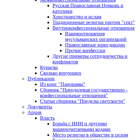
Русская Православная Церковь и
католики
Христианство и ислам
Традиционные религии против "сект"
Внутриконфессиональные отношения
Взаимоотношения
мусульманских организаций
Православные юрисдикции
Прочие конфессии
Другие примеры сотрудничества и
конфликтов
Курьезы
Сколько верующих
Публикации
Из книг "Панорамы"
Сборник "Преодолевая государственно -
конфессиональные отношения"
Статьи сборника "Пределы светскости"
Документы
Архив
Власть
Борьба с ИНН и другими
машиночитаемыми кодами
Место религии в обществе в целом