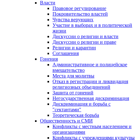
Власти
Правовое регулирование
Покровительство властей
Чувства верующих
Участие в выборах и в политической
жизни
Дискуссии о религии и власти
Дискуссии о религии и праве
Религии и карантин
Соглашения
Гонения
Административное и полицейское
вмешательство
Места для молитвы
Отказ в регистрации и ликвидация
религиозных объединений
Защита от гонений
Негосударственная дискриминация
Дискриминация и борьба с
"сектантами"
Теоретическая борьба
Общественность и СМИ
Конфликты с местным населением и
организациями
Конфликты с учреждениями культуры