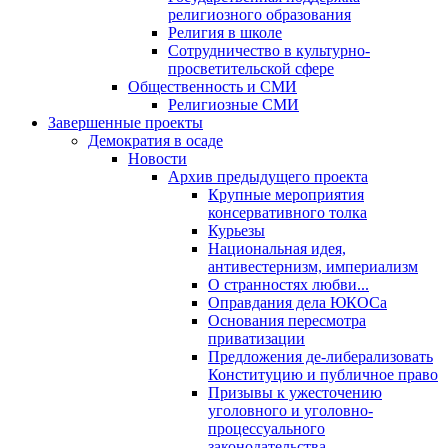
религиозного образования
Религия в школе
Сотрудничество в культурно-
просветительской сфере
Общественность и СМИ
Религиозные СМИ
Завершенные проекты
Демократия в осаде
Новости
Архив предыдущего проекта
Крупные мероприятия
консервативного толка
Курьезы
Национальная идея,
антивестернизм, империализм
О странностях любви...
Оправдания дела ЮКОСа
Основания пересмотра
приватизации
Предложения де-либерализовать
Конституцию и публичное право
Призывы к ужесточению
уголовного и уголовно-
процессуального
законодательства