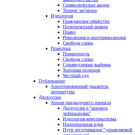
Символические акции
Теории заговора
Идеология
Гражданское общество
Политический режим
Право
Революция и контрреволюция
Свобода слова
Практика
Приватность
Свобода слова
Справедливые выборы
Хорошая полиция
Честный суд
Публикации
Аннотированный указатель
литературы
Дискуссии
Архив предыдущего проекта
Дискуссия о "кризисе
либерализма"
Идеология консерватизма
Национальная идея
Пути легитимации "управляемой