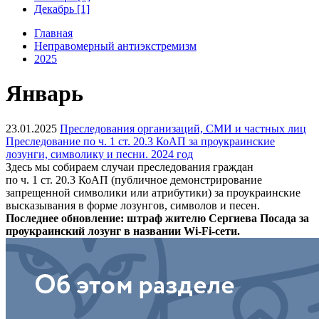
Декабрь [1]
Главная
Неправомерный антиэкстремизм
2025
Январь
23.01.2025
Преследования организаций, СМИ и частных лиц
Преследование по ч. 1 ст. 20.3 КоАП за проукраинские
лозунги, символику и песни. 2024 год
Здесь мы собираем случаи преследования граждан
по ч. 1 ст. 20.3 КоАП (публичное демонстрирование
запрещенной символики или атрибутики) за проукраинские
высказывания в форме лозунгов, символов и песен.
Последнее обновление: штраф жителю Сергиева Посада за
проукраинский лозунг в названии Wi-Fi-сети.