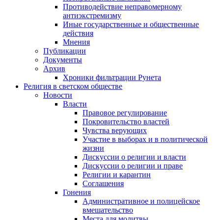
Противодействие неправомерному
антиэкстремизму
Иные государственные и общественные
действия
Мнения
Публикации
Документы
Архив
Хроники фильтрации Рунета
Религия в светском обществе
Новости
Власти
Правовое регулирование
Покровительство властей
Чувства верующих
Участие в выборах и в политической
жизни
Дискуссии о религии и власти
Дискуссии о религии и праве
Религии и карантин
Соглашения
Гонения
Административное и полицейское
вмешательство
Места для молитвы