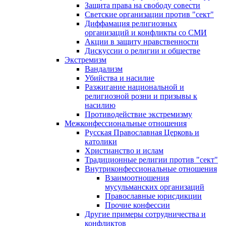
Защита права на свободу совести
Светские организации против "сект"
Диффамация религиозных
организаций и конфликты со СМИ
Акции в защиту нравственности
Дискуссии о религии и обществе
Экстремизм
Вандализм
Убийства и насилие
Разжигание национальной и
религиозной розни и призывы к
насилию
Противодействие экстремизму
Межконфессиональные отношения
Русская Православная Церковь и
католики
Христианство и ислам
Традиционные религии против "сект"
Внутриконфессиональные отношения
Взаимоотношения
мусульманских организаций
Православные юрисдикции
Прочие конфессии
Другие примеры сотрудничества и
конфликтов