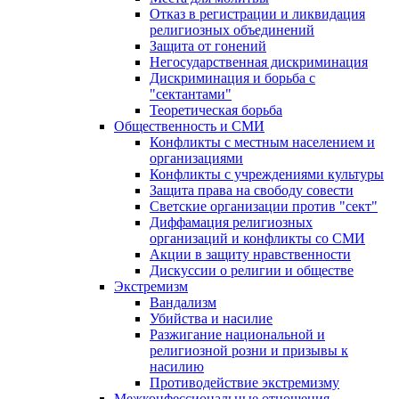
Отказ в регистрации и ликвидация
религиозных объединений
Защита от гонений
Негосударственная дискриминация
Дискриминация и борьба с
"сектантами"
Теоретическая борьба
Общественность и СМИ
Конфликты с местным населением и
организациями
Конфликты с учреждениями культуры
Защита права на свободу совести
Светские организации против "сект"
Диффамация религиозных
организаций и конфликты со СМИ
Акции в защиту нравственности
Дискуссии о религии и обществе
Экстремизм
Вандализм
Убийства и насилие
Разжигание национальной и
религиозной розни и призывы к
насилию
Противодействие экстремизму
Межконфессиональные отношения