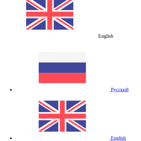
English
Русский
English