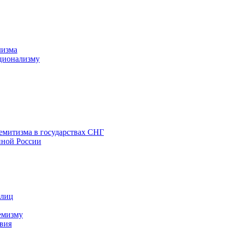
лизма
ционализму
емитизма в государствах СНГ
нной России
 лиц
емизму
вия