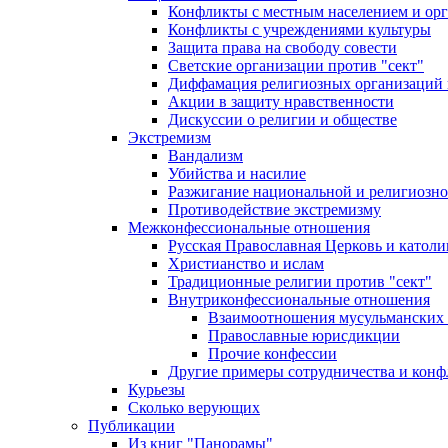
Конфликты с местным населением и ор
Конфликты с учреждениями культуры
Защита права на свободу совести
Светские организации против "сект"
Диффамация религиозных организаций
Акции в защиту нравственности
Дискуссии о религии и обществе
Экстремизм
Вандализм
Убийства и насилие
Разжигание национальной и религиозно
Противодействие экстремизму
Межконфессиональные отношения
Русская Православная Церковь и католи
Христианство и ислам
Традиционные религии против "сект"
Внутриконфессиональные отношения
Взаимоотношения мусульманских 
Православные юрисдикции
Прочие конфессии
Другие примеры сотрудничества и конф
Курьезы
Сколько верующих
Публикации
Из книг "Панорамы"