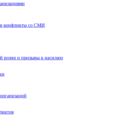
ганизациями
 и конфликты со СМИ
й розни и призывы к насилию
ки
организаций
ликтов