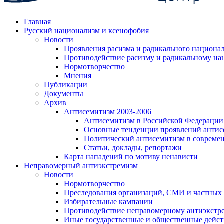
Главная
Русский национализм и ксенофобия
Новости
Проявления расизма и радикального национа
Противодействие расизму и радикальному на
Нормотворчество
Мнения
Публикации
Документы
Архив
Антисемитизм 2003-2006
Антисемитизм в Российской Федерации
Основные тенденции проявлений антис
Политический антисемитизм в совреме
Статьи, доклады, репортажи
Карта нападений по мотиву ненависти
Неправомерный антиэкстремизм
Новости
Нормотворчество
Преследования организаций, СМИ и частных
Избирательные кампании
Противодействие неправомерному антиэкстр
Иные государственные и общественные дейст