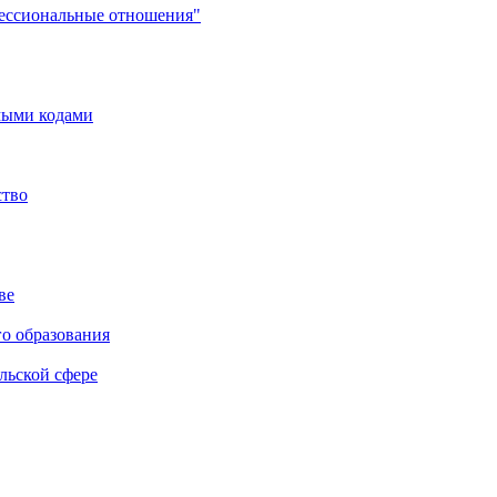
фессиональные отношения"
мыми кодами
ство
ве
го образования
льской сфере