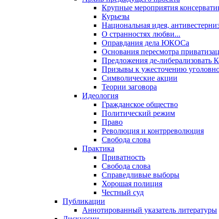
Крупные мероприятия консервати
Курьезы
Национальная идея, антивестерни
О странностях любви...
Оправдания дела ЮКОСа
Основания пересмотра приватиза
Предложения де-либерализовать 
Призывы к ужесточению уголовног
Символические акции
Теории заговора
Идеология
Гражданское общество
Политический режим
Право
Революция и контрреволюция
Свобода слова
Практика
Приватность
Свобода слова
Справедливые выборы
Хорошая полиция
Честный суд
Публикации
Аннотированный указатель литературы
Дискуссии