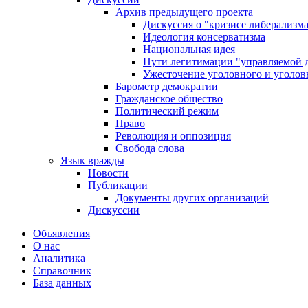
Архив предыдущего проекта
Дискуссия о "кризисе либерализм
Идеология консерватизма
Национальная идея
Пути легитимации "управляемой 
Ужесточение уголовного и уголов
Барометр демократии
Гражданское общество
Политический режим
Право
Революция и оппозиция
Свобода слова
Язык вражды
Новости
Публикации
Документы других организаций
Дискуссии
Объявления
О нас
Аналитика
Справочник
База данных