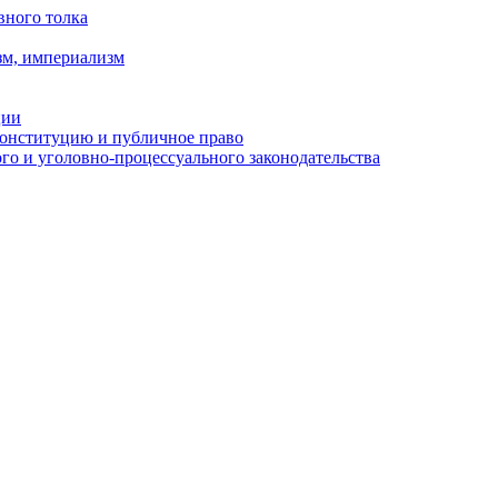
вного толка
зм, империализм
ции
Конституцию и публичное право
о и уголовно-процессуального законодательства