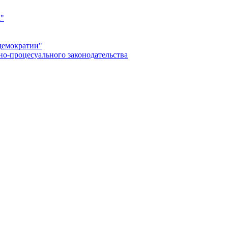
а"
демократии"
но-процесуального законодательства