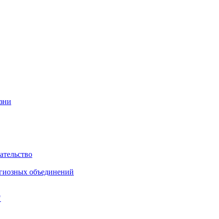
изни
ательство
игиозных объединений
"