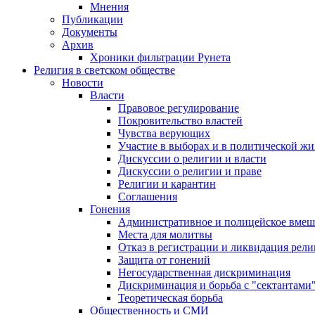
Мнения
Публикации
Документы
Архив
Хроники фильтрации Рунета
Религия в светском обществе
Новости
Власти
Правовое регулирование
Покровительство властей
Чувства верующих
Участие в выборах и в политической ж
Дискуссии о религии и власти
Дискуссии о религии и праве
Религии и карантин
Соглашения
Гонения
Административное и полицейское вмеш
Места для молитвы
Отказ в регистрации и ликвидация рел
Защита от гонений
Негосударственная дискриминация
Дискриминация и борьба с "сектантами
Теоретическая борьба
Общественность и СМИ