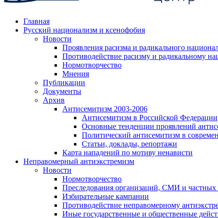
Главная
Русский национализм и ксенофобия
Новости
Проявления расизма и радикального национа
Противодействие расизму и радикальному на
Нормотворчество
Мнения
Публикации
Документы
Архив
Антисемитизм 2003-2006
Антисемитизм в Российской Федерации
Основные тенденции проявлений антис
Политический антисемитизм в совреме
Статьи, доклады, репортажи
Карта нападений по мотиву ненависти
Неправомерный антиэкстремизм
Новости
Нормотворчество
Преследования организаций, СМИ и частных
Избирательные кампании
Противодействие неправомерному антиэкстр
Иные государственные и общественные дейст