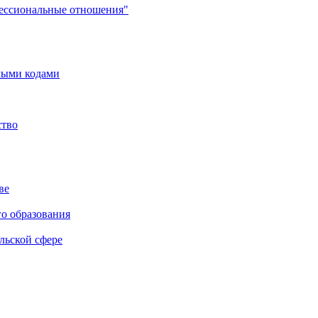
фессиональные отношения"
мыми кодами
ство
ве
го образования
льской сфере