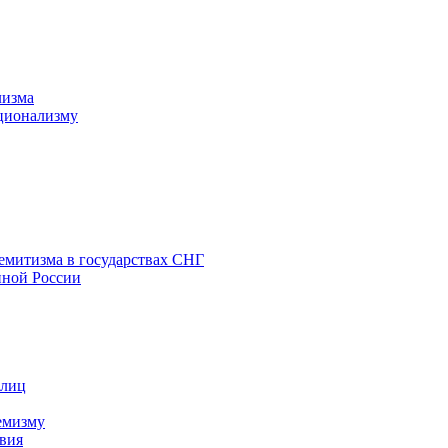
лизма
ционализму
емитизма в государствах СНГ
нной России
 лиц
емизму
вия