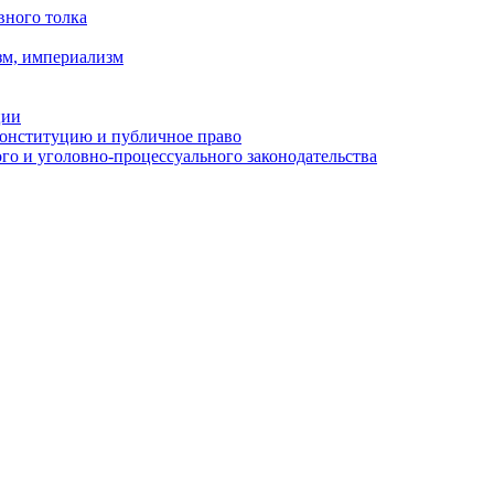
вного толка
зм, империализм
ции
Конституцию и публичное право
о и уголовно-процессуального законодательства