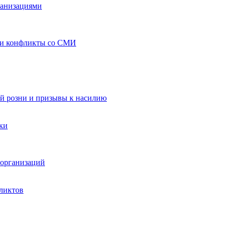
ганизациями
 и конфликты со СМИ
й розни и призывы к насилию
ки
организаций
ликтов