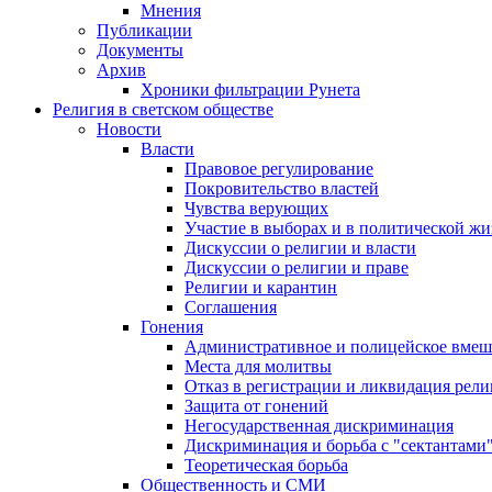
Мнения
Публикации
Документы
Архив
Хроники фильтрации Рунета
Религия в светском обществе
Новости
Власти
Правовое регулирование
Покровительство властей
Чувства верующих
Участие в выборах и в политической ж
Дискуссии о религии и власти
Дискуссии о религии и праве
Религии и карантин
Соглашения
Гонения
Административное и полицейское вмеш
Места для молитвы
Отказ в регистрации и ликвидация рел
Защита от гонений
Негосударственная дискриминация
Дискриминация и борьба с "сектантами
Теоретическая борьба
Общественность и СМИ