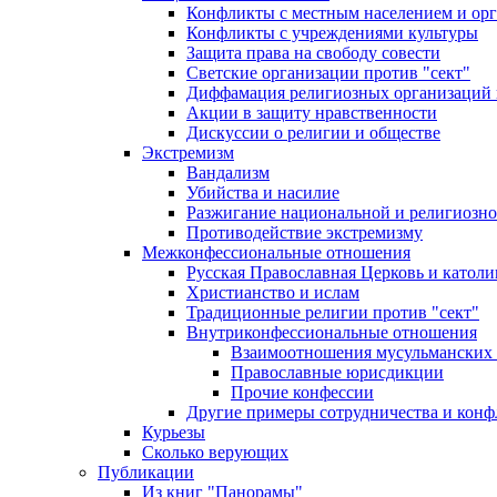
Конфликты с местным населением и ор
Конфликты с учреждениями культуры
Защита права на свободу совести
Светские организации против "сект"
Диффамация религиозных организаций
Акции в защиту нравственности
Дискуссии о религии и обществе
Экстремизм
Вандализм
Убийства и насилие
Разжигание национальной и религиозно
Противодействие экстремизму
Межконфессиональные отношения
Русская Православная Церковь и католи
Христианство и ислам
Традиционные религии против "сект"
Внутриконфессиональные отношения
Взаимоотношения мусульманских 
Православные юрисдикции
Прочие конфессии
Другие примеры сотрудничества и конф
Курьезы
Сколько верующих
Публикации
Из книг "Панорамы"