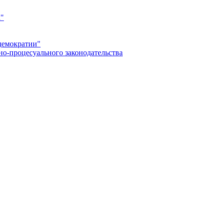
а"
демократии"
но-процесуального законодательства