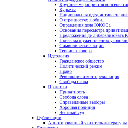
Крупные мероприятия консервати
Курьезы
Национальная идея, антивестерни
О странностях любви...
Оправдания дела ЮКОСа
Основания пересмотра приватиза
Предложения де-либерализовать 
Призывы к ужесточению уголовног
Символические акции
Теории заговора
Идеология
Гражданское общество
Политический режим
Право
Революция и контрреволюция
Свобода слова
Практика
Приватность
Свобода слова
Справедливые выборы
Хорошая полиция
Честный суд
Публикации
Аннотированный указатель литературы
Дискуссии