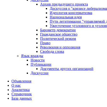
Архив предыдущего проекта
Дискуссия о "кризисе либерализм
Идеология консерватизма
Национальная идея
Пути легитимации "управляемой 
Ужесточение уголовного и уголов
Барометр демократии
Гражданское общество
Политический режим
Право
Революция и оппозиция
Свобода слова
Язык вражды
Новости
Публикации
Документы других организаций
Дискуссии
Объявления
О нас
Аналитика
Справочник
База данных