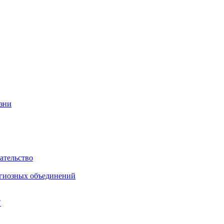
изни
ательство
игиозных объединений
"