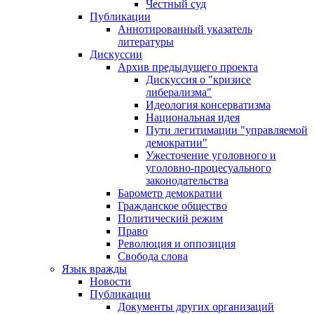
Честный суд
Публикации
Аннотированный указатель
литературы
Дискуссии
Архив предыдущего проекта
Дискуссия о "кризисе
либерализма"
Идеология консерватизма
Национальная идея
Пути легитимации "управляемой
демократии"
Ужесточение уголовного и
уголовно-процесуального
законодательства
Барометр демократии
Гражданское общество
Политический режим
Право
Революция и оппозиция
Свобода слова
Язык вражды
Новости
Публикации
Документы других организаций