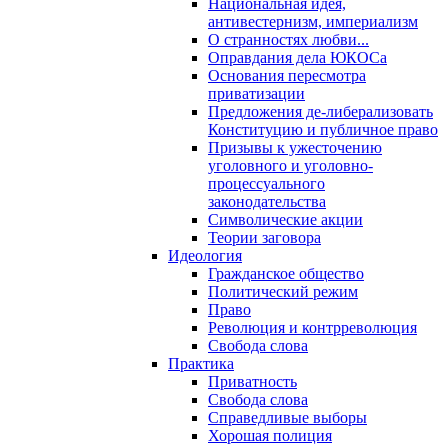
Национальная идея,
антивестернизм, империализм
О странностях любви...
Оправдания дела ЮКОСа
Основания пересмотра
приватизации
Предложения де-либерализовать
Конституцию и публичное право
Призывы к ужесточению
уголовного и уголовно-
процессуального
законодательства
Символические акции
Теории заговора
Идеология
Гражданское общество
Политический режим
Право
Революция и контрреволюция
Свобода слова
Практика
Приватность
Свобода слова
Справедливые выборы
Хорошая полиция