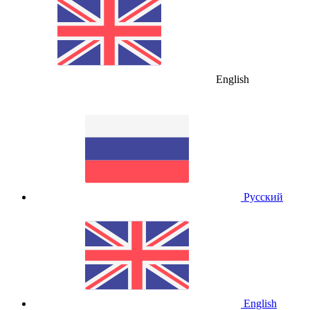
English
Русский
English