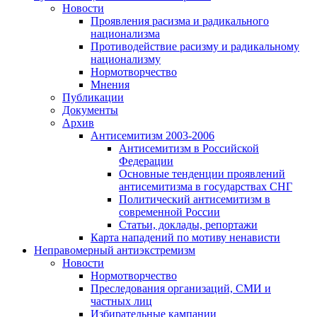
Новости
Проявления расизма и радикального
национализма
Противодействие расизму и радикальному
национализму
Нормотворчество
Мнения
Публикации
Документы
Архив
Антисемитизм 2003-2006
Антисемитизм в Российской
Федерации
Основные тенденции проявлений
антисемитизма в государствах СНГ
Политический антисемитизм в
современной России
Статьи, доклады, репортажи
Карта нападений по мотиву ненависти
Неправомерный антиэкстремизм
Новости
Нормотворчество
Преследования организаций, СМИ и
частных лиц
Избирательные кампании