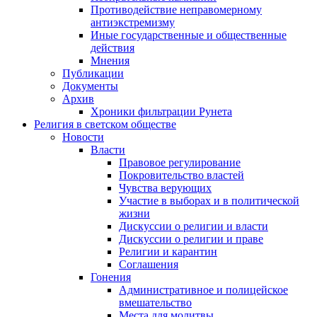
Противодействие неправомерному
антиэкстремизму
Иные государственные и общественные
действия
Мнения
Публикации
Документы
Архив
Хроники фильтрации Рунета
Религия в светском обществе
Новости
Власти
Правовое регулирование
Покровительство властей
Чувства верующих
Участие в выборах и в политической
жизни
Дискуссии о религии и власти
Дискуссии о религии и праве
Религии и карантин
Соглашения
Гонения
Административное и полицейское
вмешательство
Места для молитвы