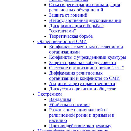
Отказ в регистрации и ликвидация
религиозных объединений
Защита от гонений
Негосударственная дискриминация
Дискриминация и борьба с
"сектантами"
Теоретическая борьба
Общественность и СМИ
Конфликты с местным населением и
организациями
Конфликты с учреждениями культуры
Защита права на свободу совести
Светские организации против "сект"
Диффамация религиозных
организаций и конфликты со СМИ
Акции в защиту нравственности
Дискуссии о религии и обществе
Экстремизм
Вандализм
Убийства и насилие
Разжигание национальной и
религиозной розни и призывы к
насилию
Противодействие экстремизму
Межконфессиональные отношения