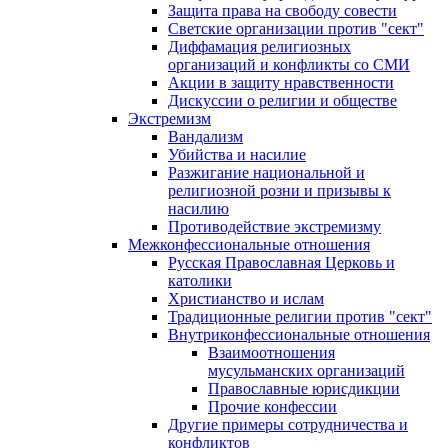
Защита права на свободу совести
Светские организации против "сект"
Диффамация религиозных
организаций и конфликты со СМИ
Акции в защиту нравственности
Дискуссии о религии и обществе
Экстремизм
Вандализм
Убийства и насилие
Разжигание национальной и
религиозной розни и призывы к
насилию
Противодействие экстремизму
Межконфессиональные отношения
Русская Православная Церковь и
католики
Христианство и ислам
Традиционные религии против "сект"
Внутриконфессиональные отношения
Взаимоотношения
мусульманских организаций
Православные юрисдикции
Прочие конфессии
Другие примеры сотрудничества и
конфликтов