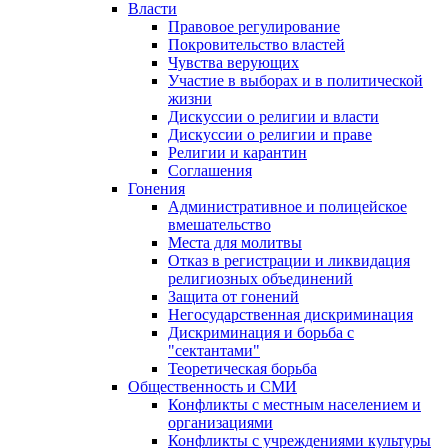
Власти
Правовое регулирование
Покровительство властей
Чувства верующих
Участие в выборах и в политической
жизни
Дискуссии о религии и власти
Дискуссии о религии и праве
Религии и карантин
Соглашения
Гонения
Административное и полицейское
вмешательство
Места для молитвы
Отказ в регистрации и ликвидация
религиозных объединений
Защита от гонений
Негосударственная дискриминация
Дискриминация и борьба с
"сектантами"
Теоретическая борьба
Общественность и СМИ
Конфликты с местным населением и
организациями
Конфликты с учреждениями культуры