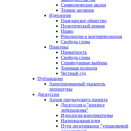
Символические акции
Теории заговора
Идеология
Гражданское общество
Политический режим
Право
Революция и контрреволюция
Свобода слова
Практика
Приватность
Свобода слова
Справедливые выборы
Хорошая полиция
Честный суд
Публикации
Аннотированный указатель
литературы
Дискуссии
Архив предыдущего проекта
Дискуссия о "кризисе
либерализма"
Идеология консерватизма
Национальная идея
Пути легитимации "управляемой