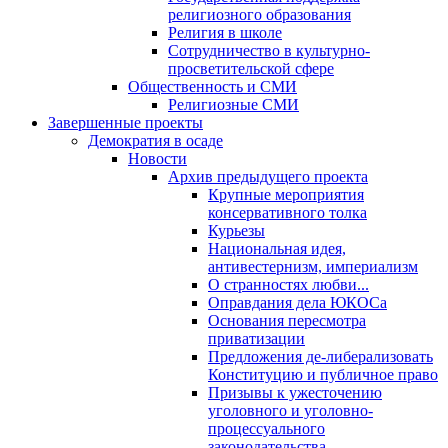
религиозного образования
Религия в школе
Сотрудничество в культурно-
просветительской сфере
Общественность и СМИ
Религиозные СМИ
Завершенные проекты
Демократия в осаде
Новости
Архив предыдущего проекта
Крупные мероприятия
консервативного толка
Курьезы
Национальная идея,
антивестернизм, империализм
О странностях любви...
Оправдания дела ЮКОСа
Основания пересмотра
приватизации
Предложения де-либерализовать
Конституцию и публичное право
Призывы к ужесточению
уголовного и уголовно-
процессуального
законодательства