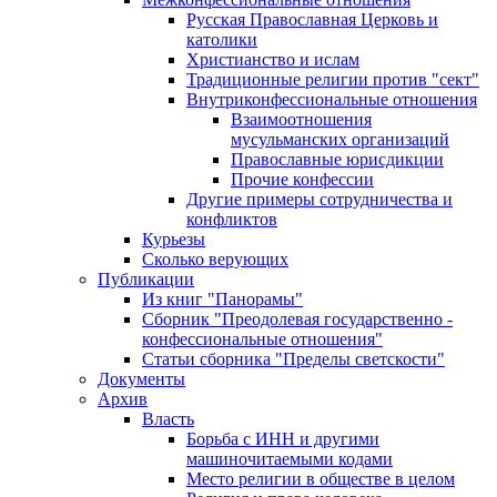
Русская Православная Церковь и
католики
Христианство и ислам
Традиционные религии против "сект"
Внутриконфессиональные отношения
Взаимоотношения
мусульманских организаций
Православные юрисдикции
Прочие конфессии
Другие примеры сотрудничества и
конфликтов
Курьезы
Сколько верующих
Публикации
Из книг "Панорамы"
Сборник "Преодолевая государственно -
конфессиональные отношения"
Статьи сборника "Пределы светскости"
Документы
Архив
Власть
Борьба с ИНН и другими
машиночитаемыми кодами
Место религии в обществе в целом