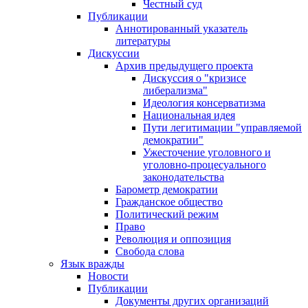
Честный суд
Публикации
Аннотированный указатель
литературы
Дискуссии
Архив предыдущего проекта
Дискуссия о "кризисе
либерализма"
Идеология консерватизма
Национальная идея
Пути легитимации "управляемой
демократии"
Ужесточение уголовного и
уголовно-процесуального
законодательства
Барометр демократии
Гражданское общество
Политический режим
Право
Революция и оппозиция
Свобода слова
Язык вражды
Новости
Публикации
Документы других организаций