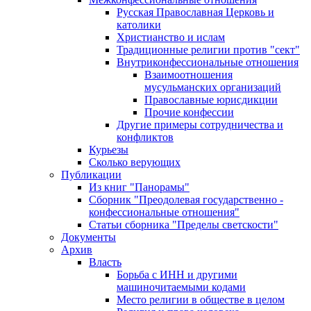
Русская Православная Церковь и
католики
Христианство и ислам
Традиционные религии против "сект"
Внутриконфессиональные отношения
Взаимоотношения
мусульманских организаций
Православные юрисдикции
Прочие конфессии
Другие примеры сотрудничества и
конфликтов
Курьезы
Сколько верующих
Публикации
Из книг "Панорамы"
Сборник "Преодолевая государственно -
конфессиональные отношения"
Статьи сборника "Пределы светскости"
Документы
Архив
Власть
Борьба с ИНН и другими
машиночитаемыми кодами
Место религии в обществе в целом