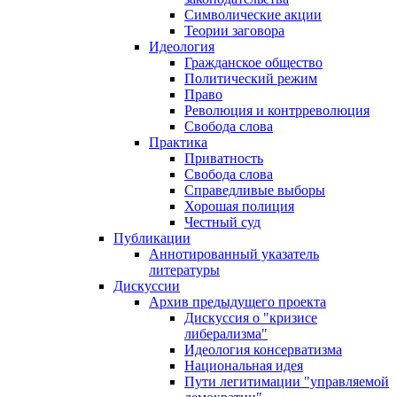
Символические акции
Теории заговора
Идеология
Гражданское общество
Политический режим
Право
Революция и контрреволюция
Свобода слова
Практика
Приватность
Свобода слова
Справедливые выборы
Хорошая полиция
Честный суд
Публикации
Аннотированный указатель
литературы
Дискуссии
Архив предыдущего проекта
Дискуссия о "кризисе
либерализма"
Идеология консерватизма
Национальная идея
Пути легитимации "управляемой