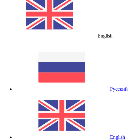
English
Русский
English