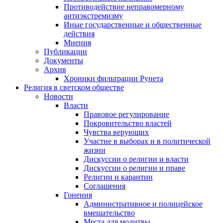
Противодействие неправомерному
антиэкстремизму
Иные государственные и общественные
действия
Мнения
Публикации
Документы
Архив
Хроники фильтрации Рунета
Религия в светском обществе
Новости
Власти
Правовое регулирование
Покровительство властей
Чувства верующих
Участие в выборах и в политической
жизни
Дискуссии о религии и власти
Дискуссии о религии и праве
Религии и карантин
Соглашения
Гонения
Административное и полицейское
вмешательство
Места для молитвы