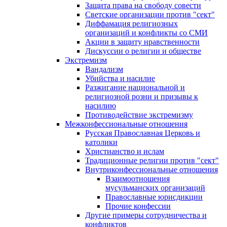
Защита права на свободу совести
Светские организации против "сект"
Диффамация религиозных
организаций и конфликты со СМИ
Акции в защиту нравственности
Дискуссии о религии и обществе
Экстремизм
Вандализм
Убийства и насилие
Разжигание национальной и
религиозной розни и призывы к
насилию
Противодействие экстремизму
Межконфессиональные отношения
Русская Православная Церковь и
католики
Христианство и ислам
Традиционные религии против "сект"
Внутриконфессиональные отношения
Взаимоотношения
мусульманских организаций
Православные юрисдикции
Прочие конфессии
Другие примеры сотрудничества и
конфликтов