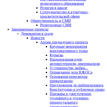
религиозного образования
Религия в школе
Сотрудничество в культурно-
просветительской сфере
Общественность и СМИ
Религиозные СМИ
Завершенные проекты
Демократия в осаде
Новости
Архив предыдущего проекта
Крупные мероприятия
консервативного толка
Курьезы
Национальная идея,
антивестернизм, империализм
О странностях любви...
Оправдания дела ЮКОСа
Основания пересмотра
приватизации
Предложения де-либерализовать
Конституцию и публичное право
Призывы к ужесточению
уголовного и уголовно-
процессуального
законодательства