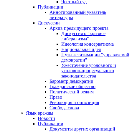
Честный суд
Публикации
Аннотированный указатель
литературы
Дискуссии
Архив предыдущего проекта
Дискуссия о "кризисе
либерализма"
Идеология консерватизма
Национальная идея
Пути легитимации "управляемой
демократии"
Ужесточение уголовного и
уголовно-процесуального
законодательства
Барометр демократии
Гражданское общество
Политический режим
Право
Революция и оппозиция
Свобода слова
Язык вражды
Новости
Публикации
Документы других организаций