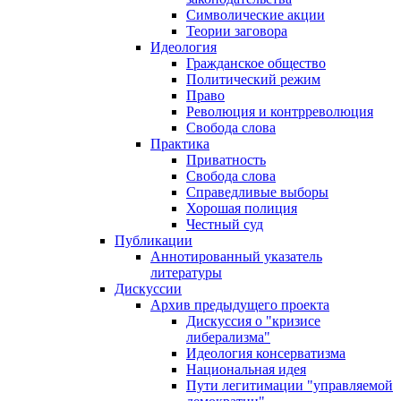
Символические акции
Теории заговора
Идеология
Гражданское общество
Политический режим
Право
Революция и контрреволюция
Свобода слова
Практика
Приватность
Свобода слова
Справедливые выборы
Хорошая полиция
Честный суд
Публикации
Аннотированный указатель
литературы
Дискуссии
Архив предыдущего проекта
Дискуссия о "кризисе
либерализма"
Идеология консерватизма
Национальная идея
Пути легитимации "управляемой