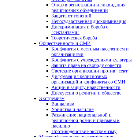
Отказ в регистрации и ликвидация
религиозных объединений
Защита от гонений
Негосударственная дискриминация
Дискриминация и борьба с
"сектантами"
Теоретическая борьба
Общественность и СМИ
Конфликты с местным населением и
организациями
Конфликты с учреждениями культуры
Защита права на свободу совести
Светские организации против "сект"
Диффамация религиозных
организаций и конфликты со СМИ
Акции в защиту нравственности
Дискуссии о религии и обществе
Экстремизм
Вандализм
Убийства и насилие
Разжигание национальной и
религиозной розни и призывы к
насилию
Противодействие экстремизму
Межконфессиональные отношения