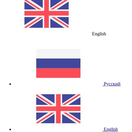
English
Русский
English