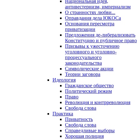
Национальная идея,
антивестернизм, империализм
О странностях любви...
Оправдания дела ЮКОСа
Основания пересмотра
приватизации
Предложения де-либерализовать
Конституцию и публичное право
Призывы к ужесточению
уголовного и уголовно-
процессуального
законодательства
Символические акции
Теории заговора
Идеология
Гражданское общество
Политический режим
Право
Революция и контрреволюция
Свобода слова
Практика
Приватность
Свобода слова
Справедливые выборы
Хорошая полиция