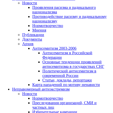
Новости
Проявления расизма и радикального
национализма
Противодействие расизму и радикальному
национализму
Нормотворчество
Мнения
Публикации
Документы
Архив
Антисемитизм 2003-2006
Антисемитизм в Российской
Федерации
Основные тенденции проявлений
антисемитизма в государствах СНГ
Политический антисемитизм в
современной России
Статьи, доклады, репортажи
Карта нападений по мотиву ненависти
Неправомерный антиэкстремизм
Новости
Нормотворчество
Преследования организаций, СМИ и
частных лиц
Избирательные кампании