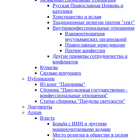
Русская Православная Церковь и
католики
Христианство и ислам
Традиционные религии против "сект"
Внутриконфессиональные отношения
Взаимоотношения
мусульманских организаций
Православные юрисдикции
Прочие конфессии
Другие примеры сотрудничества и
конфликтов
Курьезы
Сколько верующих
Публикации
Из книг "Панорамы"
Сборник "Преодолевая государственно -
конфессиональные отношения"
Статьи сборника "Пределы светскости"
Документы
Архив
Власть
Борьба с ИНН и другими
машиночитаемыми кодами
Место религии в обществе в целом