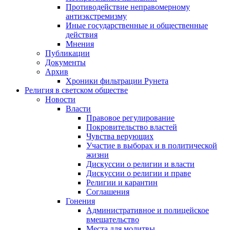
Противодействие неправомерному
антиэкстремизму
Иные государственные и общественные
действия
Мнения
Публикации
Документы
Архив
Хроники фильтрации Рунета
Религия в светском обществе
Новости
Власти
Правовое регулирование
Покровительство властей
Чувства верующих
Участие в выборах и в политической
жизни
Дискуссии о религии и власти
Дискуссии о религии и праве
Религии и карантин
Соглашения
Гонения
Административное и полицейское
вмешательство
Места для молитвы