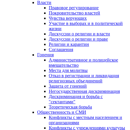
Власти
Правовое регулирование
Покровительство властей
Чувства верующих
Участие в выборах и в политической
жизни
Дискуссии о религии и власти
Дискуссии о религии и праве
Религии и карантин
Соглашения
Гонения
Административное и полицейское
вмешательство
Места для молитвы
Отказ в регистрации и ликвидация
религиозных объединений
Защита от гонений
Негосударственная дискриминация
Дискриминация и борьба с
"сектантами"
Теоретическая борьба
Общественность и СМИ
Конфликты с местным населением и
организациями
Конфликты с учреждениями культуры