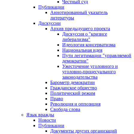
Честный суд
Публикации
Аннотированный указатель
литературы
Дискуссии
Архив предыдущего проекта
Дискуссия о "кризисе
либерализма"
Идеология консерватизма
Национальная идея
Пути легитимации "управляемой
демократии"
Ужесточение уголовного и
уголовно-процесуального
законодательства
Барометр демократии
Гражданское общество
Политический режим
Право
Революция и оппозиция
Свобода слова
Язык вражды
Новости
Публикации
Документы других организаций