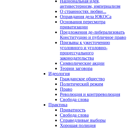
Национальная идея,
антивестернизм, империализм
О странностях любви...
Оправдания дела ЮКОСа
Основания пересмотра
приватизации
Предложения де-либерализовать
Конституцию и публичное право
Призывы к ужесточению
уголовного и уголовно-
процессуального
законодательства
Символические акции
Теории заговора
Идеология
Гражданское общество
Политический режим
Право
Революция и контрреволюция
Свобода слова
Практика
Приватность
Свобода слова
Справедливые выборы
Хорошая полиция