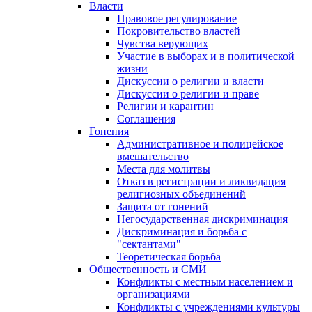
Власти
Правовое регулирование
Покровительство властей
Чувства верующих
Участие в выборах и в политической
жизни
Дискуссии о религии и власти
Дискуссии о религии и праве
Религии и карантин
Соглашения
Гонения
Административное и полицейское
вмешательство
Места для молитвы
Отказ в регистрации и ликвидация
религиозных объединений
Защита от гонений
Негосударственная дискриминация
Дискриминация и борьба с
"сектантами"
Теоретическая борьба
Общественность и СМИ
Конфликты с местным населением и
организациями
Конфликты с учреждениями культуры