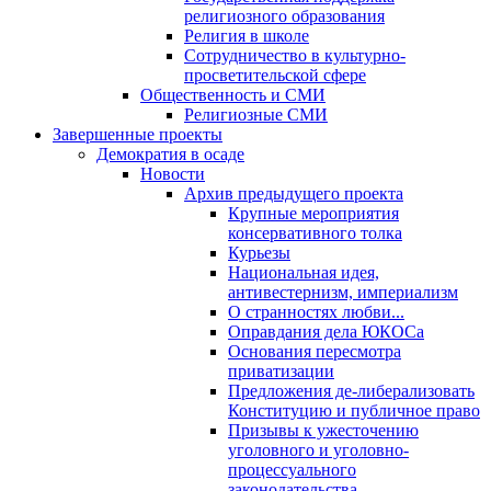
религиозного образования
Религия в школе
Сотрудничество в культурно-
просветительской сфере
Общественность и СМИ
Религиозные СМИ
Завершенные проекты
Демократия в осаде
Новости
Архив предыдущего проекта
Крупные мероприятия
консервативного толка
Курьезы
Национальная идея,
антивестернизм, империализм
О странностях любви...
Оправдания дела ЮКОСа
Основания пересмотра
приватизации
Предложения де-либерализовать
Конституцию и публичное право
Призывы к ужесточению
уголовного и уголовно-
процессуального
законодательства