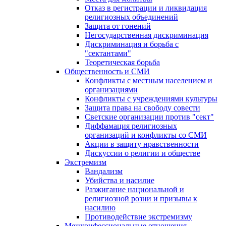
Отказ в регистрации и ликвидация
религиозных объединений
Защита от гонений
Негосударственная дискриминация
Дискриминация и борьба с
"сектантами"
Теоретическая борьба
Общественность и СМИ
Конфликты с местным населением и
организациями
Конфликты с учреждениями культуры
Защита права на свободу совести
Светские организации против "сект"
Диффамация религиозных
организаций и конфликты со СМИ
Акции в защиту нравственности
Дискуссии о религии и обществе
Экстремизм
Вандализм
Убийства и насилие
Разжигание национальной и
религиозной розни и призывы к
насилию
Противодействие экстремизму
Межконфессиональные отношения