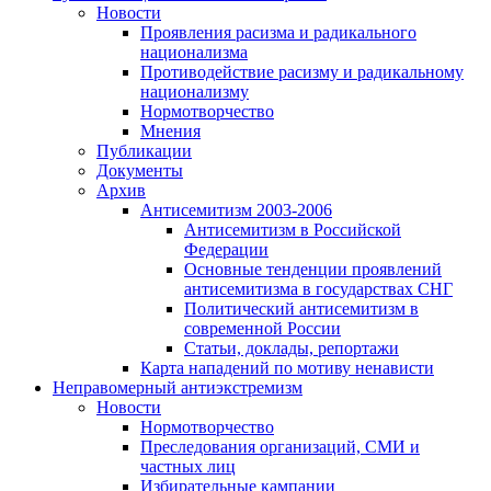
Новости
Проявления расизма и радикального
национализма
Противодействие расизму и радикальному
национализму
Нормотворчество
Мнения
Публикации
Документы
Архив
Антисемитизм 2003-2006
Антисемитизм в Российской
Федерации
Основные тенденции проявлений
антисемитизма в государствах СНГ
Политический антисемитизм в
современной России
Статьи, доклады, репортажи
Карта нападений по мотиву ненависти
Неправомерный антиэкстремизм
Новости
Нормотворчество
Преследования организаций, СМИ и
частных лиц
Избирательные кампании