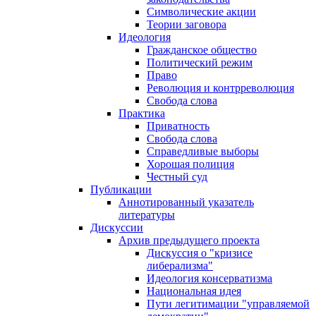
Символические акции
Теории заговора
Идеология
Гражданское общество
Политический режим
Право
Революция и контрреволюция
Свобода слова
Практика
Приватность
Свобода слова
Справедливые выборы
Хорошая полиция
Честный суд
Публикации
Аннотированный указатель
литературы
Дискуссии
Архив предыдущего проекта
Дискуссия о "кризисе
либерализма"
Идеология консерватизма
Национальная идея
Пути легитимации "управляемой