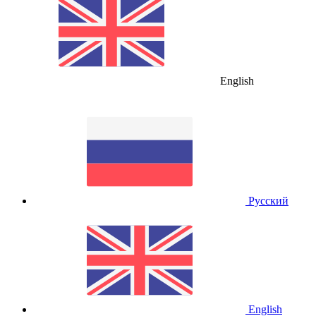
English
Русский
English