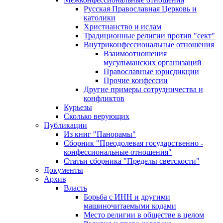
Русская Православная Церковь и
католики
Христианство и ислам
Традиционные религии против "сект"
Внутриконфессиональные отношения
Взаимоотношения
мусульманских организаций
Православные юрисдикции
Прочие конфессии
Другие примеры сотрудничества и
конфликтов
Курьезы
Сколько верующих
Публикации
Из книг "Панорамы"
Сборник "Преодолевая государственно -
конфессиональные отношения"
Статьи сборника "Пределы светскости"
Документы
Архив
Власть
Борьба с ИНН и другими
машиночитаемыми кодами
Место религии в обществе в целом