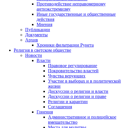
Противодействие неправомерному
антиэкстремизму
Иные государственные и общественные
действия
Мнения
Публикации
Документы
Архив
Хроники фильтрации Рунета
Религия в светском обществе
Новости
Власти
Правовое регулирование
Покровительство властей
Чувства верующих
Участие в выборах и в политической
жизни
Дискуссии о религии и власти
Дискуссии о религии и праве
Религии и карантин
Соглашения
Гонения
Административное и полицейское
вмешательство
Места для молитвы