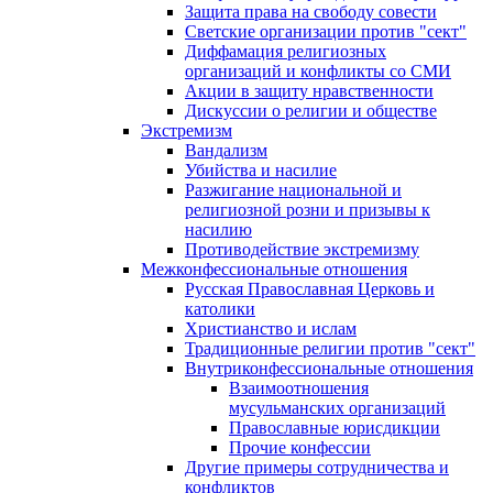
Защита права на свободу совести
Светские организации против "сект"
Диффамация религиозных
организаций и конфликты со СМИ
Акции в защиту нравственности
Дискуссии о религии и обществе
Экстремизм
Вандализм
Убийства и насилие
Разжигание национальной и
религиозной розни и призывы к
насилию
Противодействие экстремизму
Межконфессиональные отношения
Русская Православная Церковь и
католики
Христианство и ислам
Традиционные религии против "сект"
Внутриконфессиональные отношения
Взаимоотношения
мусульманских организаций
Православные юрисдикции
Прочие конфессии
Другие примеры сотрудничества и
конфликтов