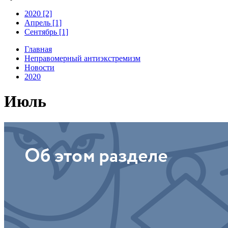
2020 [2]
Апрель [1]
Сентябрь [1]
Главная
Неправомерный антиэкстремизм
Новости
2020
Июль