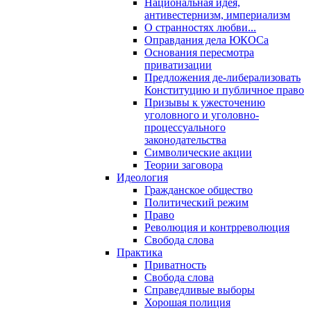
Национальная идея,
антивестернизм, империализм
О странностях любви...
Оправдания дела ЮКОСа
Основания пересмотра
приватизации
Предложения де-либерализовать
Конституцию и публичное право
Призывы к ужесточению
уголовного и уголовно-
процессуального
законодательства
Символические акции
Теории заговора
Идеология
Гражданское общество
Политический режим
Право
Революция и контрреволюция
Свобода слова
Практика
Приватность
Свобода слова
Справедливые выборы
Хорошая полиция