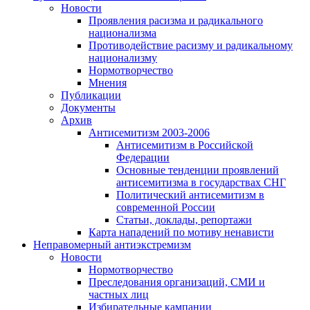
Новости
Проявления расизма и радикального
национализма
Противодействие расизму и радикальному
национализму
Нормотворчество
Мнения
Публикации
Документы
Архив
Антисемитизм 2003-2006
Антисемитизм в Российской
Федерации
Основные тенденции проявлений
антисемитизма в государствах СНГ
Политический антисемитизм в
современной России
Статьи, доклады, репортажи
Карта нападений по мотиву ненависти
Неправомерный антиэкстремизм
Новости
Нормотворчество
Преследования организаций, СМИ и
частных лиц
Избирательные кампании