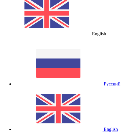
English
Русский
English