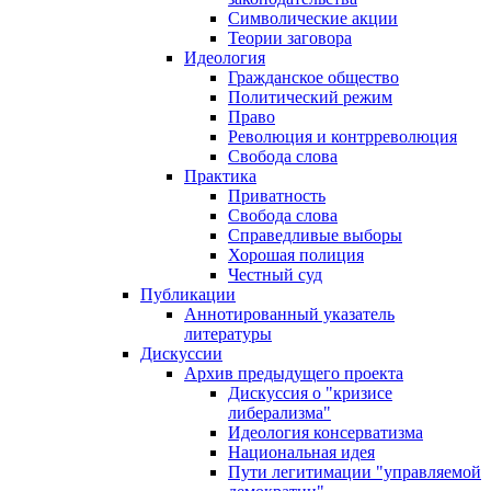
Символические акции
Теории заговора
Идеология
Гражданское общество
Политический режим
Право
Революция и контрреволюция
Свобода слова
Практика
Приватность
Свобода слова
Справедливые выборы
Хорошая полиция
Честный суд
Публикации
Аннотированный указатель
литературы
Дискуссии
Архив предыдущего проекта
Дискуссия о "кризисе
либерализма"
Идеология консерватизма
Национальная идея
Пути легитимации "управляемой