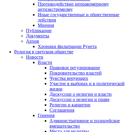
Противодействие неправомерному
антиэкстремизму
Иные государственные и общественные
действия
Мнения
Публикации
Документы
Архив
Хроники фильтрации Рунета
Религия в светском обществе
Новости
Власти
Правовое регулирование
Покровительство властей
Чувства верующих
Участие в выборах и в политической
жизни
Дискуссии о религии и власти
Дискуссии о религии и праве
Религии и карантин
Соглашения
Гонения
Административное и полицейское
вмешательство
Места для молитвы