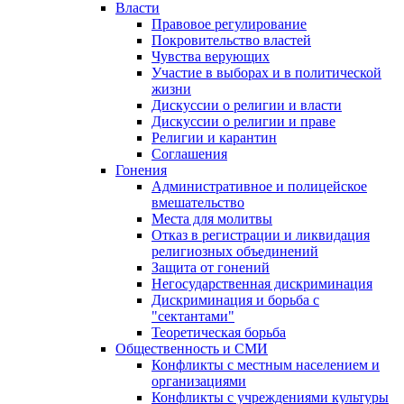
Власти
Правовое регулирование
Покровительство властей
Чувства верующих
Участие в выборах и в политической
жизни
Дискуссии о религии и власти
Дискуссии о религии и праве
Религии и карантин
Соглашения
Гонения
Административное и полицейское
вмешательство
Места для молитвы
Отказ в регистрации и ликвидация
религиозных объединений
Защита от гонений
Негосударственная дискриминация
Дискриминация и борьба с
"сектантами"
Теоретическая борьба
Общественность и СМИ
Конфликты с местным населением и
организациями
Конфликты с учреждениями культуры