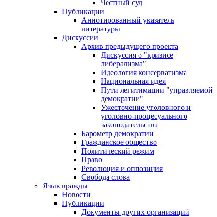
Честный суд
Публикации
Аннотированный указатель
литературы
Дискуссии
Архив предыдущего проекта
Дискуссия о "кризисе
либерализма"
Идеология консерватизма
Национальная идея
Пути легитимации "управляемой
демократии"
Ужесточение уголовного и
уголовно-процесуального
законодательства
Барометр демократии
Гражданское общество
Политический режим
Право
Революция и оппозиция
Свобода слова
Язык вражды
Новости
Публикации
Документы других организаций