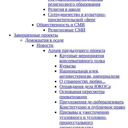
религиозного образования
Религия в школе
Сотрудничество в культурно-
просветительской сфере
Общественность и СМИ
Религиозные СМИ
Завершенные проекты
Демократия в осаде
Новости
Архив предыдущего проекта
Крупные мероприятия
консервативного толка
Курьезы
Национальная идея,
антивестернизм, империализм
О странностях любви...
Оправдания дела ЮКОСа
Основания пересмотра
приватизации
Предложения де-либерализовать
Конституцию и публичное право
Призывы к ужесточению
уголовного и уголовно-
процессуального
законодательства