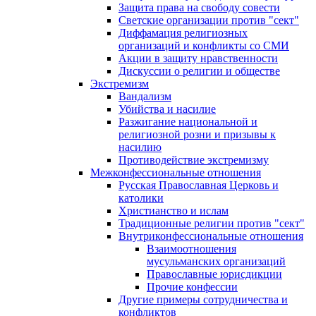
Защита права на свободу совести
Светские организации против "сект"
Диффамация религиозных
организаций и конфликты со СМИ
Акции в защиту нравственности
Дискуссии о религии и обществе
Экстремизм
Вандализм
Убийства и насилие
Разжигание национальной и
религиозной розни и призывы к
насилию
Противодействие экстремизму
Межконфессиональные отношения
Русская Православная Церковь и
католики
Христианство и ислам
Традиционные религии против "сект"
Внутриконфессиональные отношения
Взаимоотношения
мусульманских организаций
Православные юрисдикции
Прочие конфессии
Другие примеры сотрудничества и
конфликтов