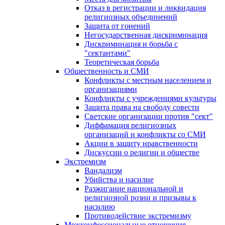
Отказ в регистрации и ликвидация
религиозных объединений
Защита от гонений
Негосударственная дискриминация
Дискриминация и борьба с
"сектантами"
Теоретическая борьба
Общественность и СМИ
Конфликты с местным населением и
организациями
Конфликты с учреждениями культуры
Защита права на свободу совести
Светские организации против "сект"
Диффамация религиозных
организаций и конфликты со СМИ
Акции в защиту нравственности
Дискуссии о религии и обществе
Экстремизм
Вандализм
Убийства и насилие
Разжигание национальной и
религиозной розни и призывы к
насилию
Противодействие экстремизму
Межконфессиональные отношения