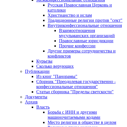
Русская Православная Церковь и
католики
Христианство и ислам
Традиционные религии против "сект"
Внутриконфессиональные отношения
Взаимоотношения
мусульманских организаций
Православные юрисдикции
Прочие конфессии
Другие примеры сотрудничества и
конфликтов
Курьезы
Сколько верующих
Публикации
Из книг "Панорамы"
Сборник "Преодолевая государственно -
конфессиональные отношения"
Статьи сборника "Пределы светскости"
Документы
Архив
Власть
Борьба с ИНН и другими
машиночитаемыми кодами
Место религии в обществе в целом