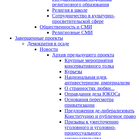
религиозного образования
Религия в школе
Сотрудничество в культурно-
просветительской сфере
Общественность и СМИ
Религиозные СМИ
Завершенные проекты
Демократия в осаде
Новости
Архив предыдущего проекта
Крупные мероприятия
консервативного толка
Курьезы
Национальная идея,
антивестернизм, империализм
О странностях любви...
Оправдания дела ЮКОСа
Основания пересмотра
приватизации
Предложения де-либерализовать
Конституцию и публичное право
Призывы к ужесточению
уголовного и уголовно-
процессуального
законодательства