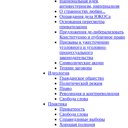
Национальная идея,
антивестернизм, империализм
О странностях любви...
Оправдания дела ЮКОСа
Основания пересмотра
приватизации
Предложения де-либерализовать
Конституцию и публичное право
Призывы к ужесточению
уголовного и уголовно-
процессуального
законодательства
Символические акции
Теории заговора
Идеология
Гражданское общество
Политический режим
Право
Революция и контрреволюция
Свобода слова
Практика
Приватность
Свобода слова
Справедливые выборы
Хорошая полиция