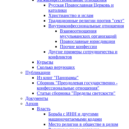
Русская Православная Церковь и
католики
Христианство и ислам
Традиционные религии против "сект"
Внутриконфессиональные отношения
Взаимоотношения
мусульманских организаций
Православные юрисдикции
Прочие конфессии
Другие примеры сотрудничества и
конфликтов
Курьезы
Сколько верующих
Публикации
Из книг "Панорамы"
Сборник "Преодолевая государственно -
конфессиональные отношения"
Статьи сборника "Пределы светскости"
Документы
Архив
Власть
Борьба с ИНН и другими
машиночитаемыми кодами
Место религии в обществе в целом