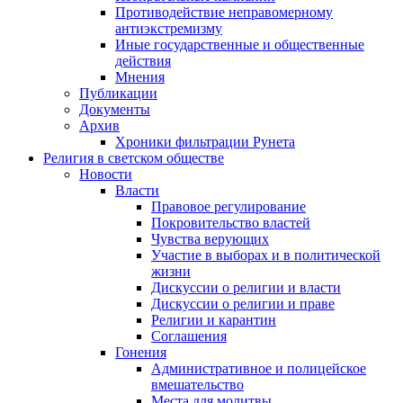
Противодействие неправомерному
антиэкстремизму
Иные государственные и общественные
действия
Мнения
Публикации
Документы
Архив
Хроники фильтрации Рунета
Религия в светском обществе
Новости
Власти
Правовое регулирование
Покровительство властей
Чувства верующих
Участие в выборах и в политической
жизни
Дискуссии о религии и власти
Дискуссии о религии и праве
Религии и карантин
Соглашения
Гонения
Административное и полицейское
вмешательство
Места для молитвы