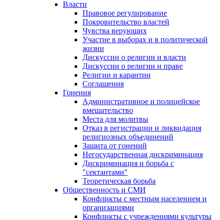
Власти
Правовое регулирование
Покровительство властей
Чувства верующих
Участие в выборах и в политической
жизни
Дискуссии о религии и власти
Дискуссии о религии и праве
Религии и карантин
Соглашения
Гонения
Административное и полицейское
вмешательство
Места для молитвы
Отказ в регистрации и ликвидация
религиозных объединений
Защита от гонений
Негосударственная дискриминация
Дискриминация и борьба с
"сектантами"
Теоретическая борьба
Общественность и СМИ
Конфликты с местным населением и
организациями
Конфликты с учреждениями культуры