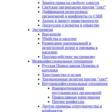
Защита права на свободу совести
Светские организации против "сект"
Диффамация религиозных
организаций и конфликты со СМИ
Акции в защиту нравственности
Дискуссии о религии и обществе
Экстремизм
Вандализм
Убийства и насилие
Разжигание национальной и
религиозной розни и призывы к
насилию
Противодействие экстремизму
Межконфессиональные отношения
Русская Православная Церковь и
католики
Христианство и ислам
Традиционные религии против "сект"
Внутриконфессиональные отношения
Взаимоотношения
мусульманских организаций
Православные юрисдикции
Прочие конфессии
Другие примеры сотрудничества и
конфликтов