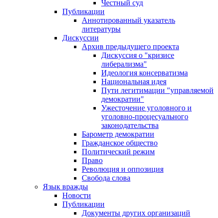
Честный суд
Публикации
Аннотированный указатель
литературы
Дискуссии
Архив предыдущего проекта
Дискуссия о "кризисе
либерализма"
Идеология консерватизма
Национальная идея
Пути легитимации "управляемой
демократии"
Ужесточение уголовного и
уголовно-процесуального
законодательства
Барометр демократии
Гражданское общество
Политический режим
Право
Революция и оппозиция
Свобода слова
Язык вражды
Новости
Публикации
Документы других организаций