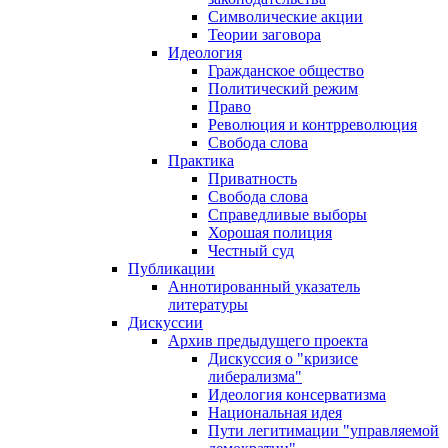
Символические акции
Теории заговора
Идеология
Гражданское общество
Политический режим
Право
Революция и контрреволюция
Свобода слова
Практика
Приватность
Свобода слова
Справедливые выборы
Хорошая полиция
Честный суд
Публикации
Аннотированный указатель
литературы
Дискуссии
Архив предыдущего проекта
Дискуссия о "кризисе
либерализма"
Идеология консерватизма
Национальная идея
Пути легитимации "управляемой