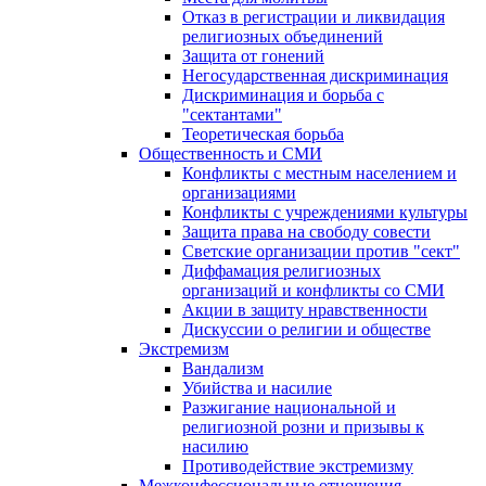
Отказ в регистрации и ликвидация
религиозных объединений
Защита от гонений
Негосударственная дискриминация
Дискриминация и борьба с
"сектантами"
Теоретическая борьба
Общественность и СМИ
Конфликты с местным населением и
организациями
Конфликты с учреждениями культуры
Защита права на свободу совести
Светские организации против "сект"
Диффамация религиозных
организаций и конфликты со СМИ
Акции в защиту нравственности
Дискуссии о религии и обществе
Экстремизм
Вандализм
Убийства и насилие
Разжигание национальной и
религиозной розни и призывы к
насилию
Противодействие экстремизму
Межконфессиональные отношения