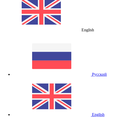
English
Русский
English