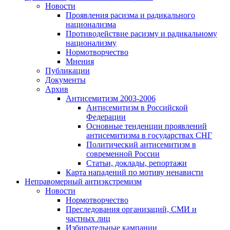
Новости
Проявления расизма и радикального
национализма
Противодействие расизму и радикальному
национализму
Нормотворчество
Мнения
Публикации
Документы
Архив
Антисемитизм 2003-2006
Антисемитизм в Российской
Федерации
Основные тенденции проявлений
антисемитизма в государствах СНГ
Политический антисемитизм в
современной России
Статьи, доклады, репортажи
Карта нападений по мотиву ненависти
Неправомерный антиэкстремизм
Новости
Нормотворчество
Преследования организаций, СМИ и
частных лиц
Избирательные кампании