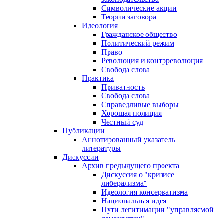
Символические акции
Теории заговора
Идеология
Гражданское общество
Политический режим
Право
Революция и контрреволюция
Свобода слова
Практика
Приватность
Свобода слова
Справедливые выборы
Хорошая полиция
Честный суд
Публикации
Аннотированный указатель
литературы
Дискуссии
Архив предыдущего проекта
Дискуссия о "кризисе
либерализма"
Идеология консерватизма
Национальная идея
Пути легитимации "управляемой