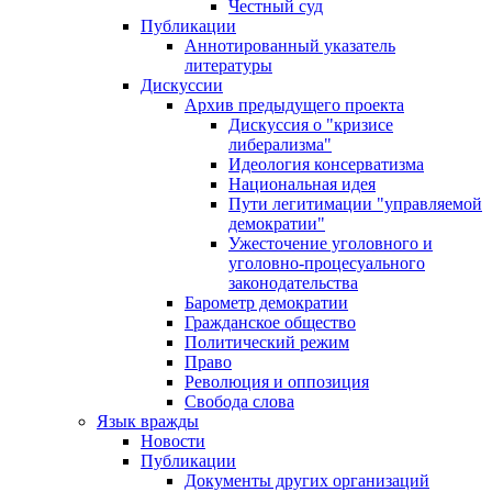
Честный суд
Публикации
Аннотированный указатель
литературы
Дискуссии
Архив предыдущего проекта
Дискуссия о "кризисе
либерализма"
Идеология консерватизма
Национальная идея
Пути легитимации "управляемой
демократии"
Ужесточение уголовного и
уголовно-процесуального
законодательства
Барометр демократии
Гражданское общество
Политический режим
Право
Революция и оппозиция
Свобода слова
Язык вражды
Новости
Публикации
Документы других организаций