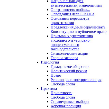
Национальная идея,
антивестернизм, империализм
О странностях любви...
Оправдания дела ЮКОСа
Основания пересмотра
приватизации
Предложения де-либерализовать
Конституцию и публичное право
Призывы к ужесточению
уголовного и уголовно-
процессуального
законодательства
Символические акции
Теории заговора
Идеология
Гражданское общество
Политический режим
Право
Революция и контрреволюция
Свобода слова
Практика
Приватность
Свобода слова
Справедливые выборы
Хорошая полиция