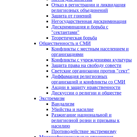
Отказ в регистрации и ликвидация
религиозных объединений
Защита от гонений
Негосударственная дискриминация
Дискриминация и борьба с
"сектантами"
Теоретическая борьба
Общественность и СМИ
Конфликты с местным населением и
организациями
Конфликты с учреждениями культуры
Защита права на свободу совести
Светские организации против "сект"
Диффамация религиозных
организаций и конфликты со СМИ
Акции в защиту нравственности
Дискуссии о религии и обществе
Экстремизм
Вандализм
Убийства и насилие
Разжигание национальной и
религиозной розни и призывы к
насилию
Противодействие экстремизму
Межконфессиональные отношения