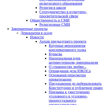
религиозного образования
Религия в школе
Сотрудничество в культурно-
просветительской сфере
Общественность и СМИ
Религиозные СМИ
Завершенные проекты
Демократия в осаде
Новости
Архив предыдущего проекта
Крупные мероприятия
консервативного толка
Курьезы
Национальная идея,
антивестернизм, империализм
О странностях любви...
Оправдания дела ЮКОСа
Основания пересмотра
приватизации
Предложения де-либерализовать
Конституцию и публичное право
Призывы к ужесточению
уголовного и уголовно-
процессуального
законодательства