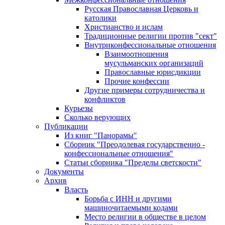
Русская Православная Церковь и
католики
Христианство и ислам
Традиционные религии против "сект"
Внутриконфессиональные отношения
Взаимоотношения
мусульманских организаций
Православные юрисдикции
Прочие конфессии
Другие примеры сотрудничества и
конфликтов
Курьезы
Сколько верующих
Публикации
Из книг "Панорамы"
Сборник "Преодолевая государственно -
конфессиональные отношения"
Статьи сборника "Пределы светскости"
Документы
Архив
Власть
Борьба с ИНН и другими
машиночитаемыми кодами
Место религии в обществе в целом