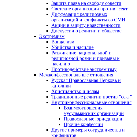
Защита права на свободу совести
Светские организации против "сект"
Диффамация религиозных
организаций и конфликты со СМИ
Акции в защиту нравственности
Дискуссии о религии и обществе
Экстремизм
Вандализм
Убийства и насилие
Разжигание национальной и
религиозной розни и призывы к
насилию
Противодействие экстремизму
Межконфессиональные отношения
Русская Православная Церковь и
католики
Христианство и ислам
Традиционные религии против "сект"
Внутриконфессиональные отношения
Взаимоотношения
мусульманских организаций
Православные юрисдикции
Прочие конфессии
Другие примеры сотрудничества и
конфликтов