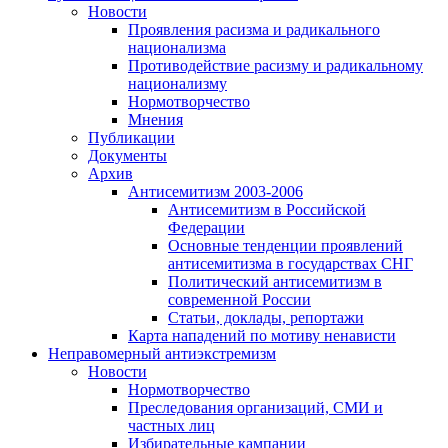
Новости
Проявления расизма и радикального
национализма
Противодействие расизму и радикальному
национализму
Нормотворчество
Мнения
Публикации
Документы
Архив
Антисемитизм 2003-2006
Антисемитизм в Российской
Федерации
Основные тенденции проявлений
антисемитизма в государствах СНГ
Политический антисемитизм в
современной России
Статьи, доклады, репортажи
Карта нападений по мотиву ненависти
Неправомерный антиэкстремизм
Новости
Нормотворчество
Преследования организаций, СМИ и
частных лиц
Избирательные кампании