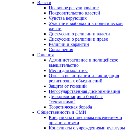
Власти
Правовое регулирование
Покровительство властей
Чувства верующих
Участие в выборах и в политической
жизни
Дискуссии о религии и власти
Дискуссии о религии и праве
Религии и карантин
Соглашения
Гонения
Административное и полицейское
вмешательство
Места для молитвы
Отказ в регистрации и ликвидация
религиозных объединений
Защита от гонений
Негосударственная дискриминация
Дискриминация и борьба с
"сектантами"
Теоретическая борьба
Общественность и СМИ
Конфликты с местным населением и
организациями
Конфликты с учреждениями культуры