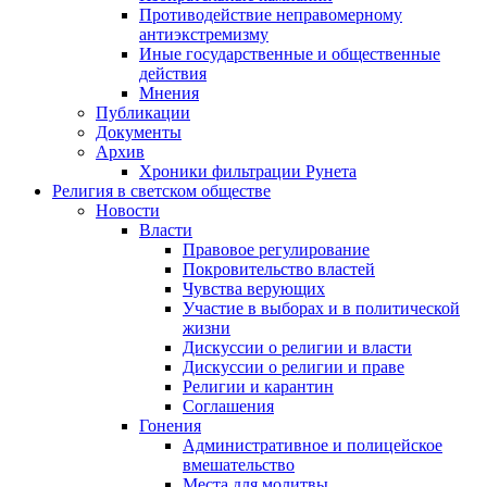
Противодействие неправомерному
антиэкстремизму
Иные государственные и общественные
действия
Мнения
Публикации
Документы
Архив
Хроники фильтрации Рунета
Религия в светском обществе
Новости
Власти
Правовое регулирование
Покровительство властей
Чувства верующих
Участие в выборах и в политической
жизни
Дискуссии о религии и власти
Дискуссии о религии и праве
Религии и карантин
Соглашения
Гонения
Административное и полицейское
вмешательство
Места для молитвы