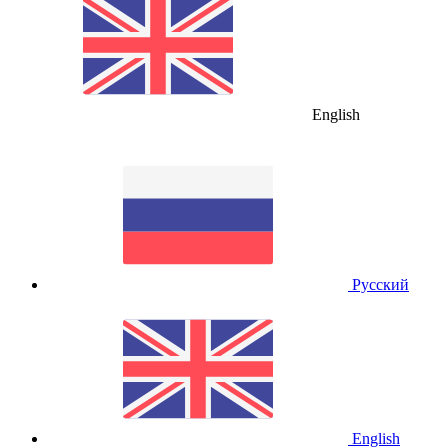
English
Русский
English