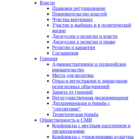
Власти
Правовое регулирование
Покровительство властей
Чувства верующих
Участие в выборах и в политической
жизни
Дискуссии о религии и власти
Дискуссии о религии и праве
Религии и карантин
Соглашения
Гонения
Административное и полицейское
вмешательство
Места для молитвы
Отказ в регистрации и ликвидация
религиозных объединений
Защита от гонений
Негосударственная дискриминация
Дискриминация и борьба с
"сектантами"
Теоретическая борьба
Общественность и СМИ
Конфликты с местным населением и
организациями
Конфликты с учреждениями культуры