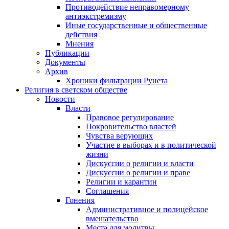
Противодействие неправомерному
антиэкстремизму
Иные государственные и общественные
действия
Мнения
Публикации
Документы
Архив
Хроники фильтрации Рунета
Религия в светском обществе
Новости
Власти
Правовое регулирование
Покровительство властей
Чувства верующих
Участие в выборах и в политической
жизни
Дискуссии о религии и власти
Дискуссии о религии и праве
Религии и карантин
Соглашения
Гонения
Административное и полицейское
вмешательство
Места для молитвы