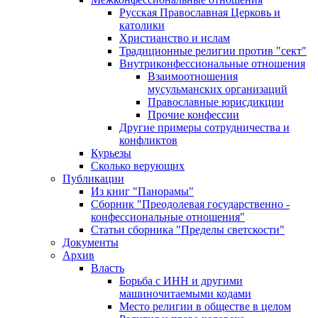
Русская Православная Церковь и
католики
Христианство и ислам
Традиционные религии против "сект"
Внутриконфессиональные отношения
Взаимоотношения
мусульманских организаций
Православные юрисдикции
Прочие конфессии
Другие примеры сотрудничества и
конфликтов
Курьезы
Сколько верующих
Публикации
Из книг "Панорамы"
Сборник "Преодолевая государственно -
конфессиональные отношения"
Статьи сборника "Пределы светскости"
Документы
Архив
Власть
Борьба с ИНН и другими
машиночитаемыми кодами
Место религии в обществе в целом