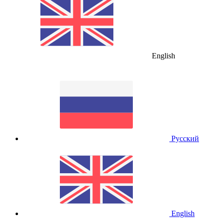
English
Русский
English