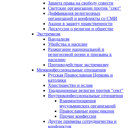
Защита права на свободу совести
Светские организации против "сект"
Диффамация религиозных
организаций и конфликты со СМИ
Акции в защиту нравственности
Дискуссии о религии и обществе
Экстремизм
Вандализм
Убийства и насилие
Разжигание национальной и
религиозной розни и призывы к
насилию
Противодействие экстремизму
Межконфессиональные отношения
Русская Православная Церковь и
католики
Христианство и ислам
Традиционные религии против "сект"
Внутриконфессиональные отношения
Взаимоотношения
мусульманских организаций
Православные юрисдикции
Прочие конфессии
Другие примеры сотрудничества и
конфликтов