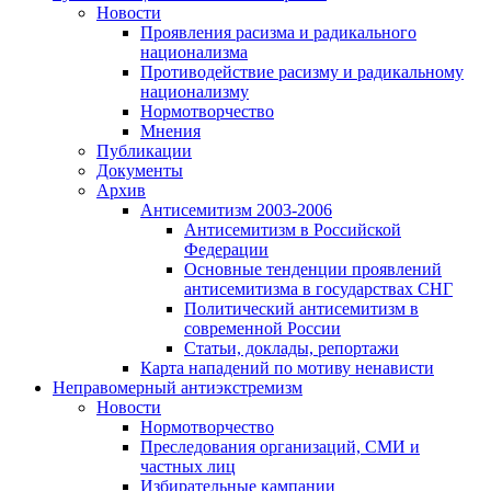
Новости
Проявления расизма и радикального
национализма
Противодействие расизму и радикальному
национализму
Нормотворчество
Мнения
Публикации
Документы
Архив
Антисемитизм 2003-2006
Антисемитизм в Российской
Федерации
Основные тенденции проявлений
антисемитизма в государствах СНГ
Политический антисемитизм в
современной России
Статьи, доклады, репортажи
Карта нападений по мотиву ненависти
Неправомерный антиэкстремизм
Новости
Нормотворчество
Преследования организаций, СМИ и
частных лиц
Избирательные кампании