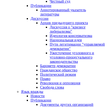
Честный суд
Публикации
Аннотированный указатель
литературы
Дискуссии
Архив предыдущего проекта
Дискуссия о "кризисе
либерализма"
Идеология консерватизма
Национальная идея
Пути легитимации "управляемой
демократии"
Ужесточение уголовного и
уголовно-процесуального
законодательства
Барометр демократии
Гражданское общество
Политический режим
Право
Революция и оппозиция
Свобода слова
Язык вражды
Новости
Публикации
Документы других организаций