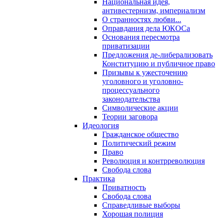
Национальная идея,
антивестернизм, империализм
О странностях любви...
Оправдания дела ЮКОСа
Основания пересмотра
приватизации
Предложения де-либерализовать
Конституцию и публичное право
Призывы к ужесточению
уголовного и уголовно-
процессуального
законодательства
Символические акции
Теории заговора
Идеология
Гражданское общество
Политический режим
Право
Революция и контрреволюция
Свобода слова
Практика
Приватность
Свобода слова
Справедливые выборы
Хорошая полиция