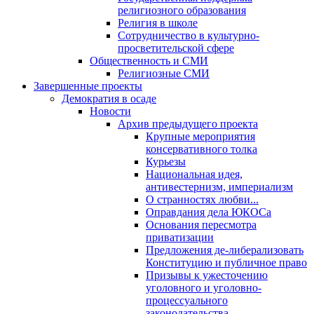
религиозного образования
Религия в школе
Сотрудничество в культурно-
просветительской сфере
Общественность и СМИ
Религиозные СМИ
Завершенные проекты
Демократия в осаде
Новости
Архив предыдущего проекта
Крупные мероприятия
консервативного толка
Курьезы
Национальная идея,
антивестернизм, империализм
О странностях любви...
Оправдания дела ЮКОСа
Основания пересмотра
приватизации
Предложения де-либерализовать
Конституцию и публичное право
Призывы к ужесточению
уголовного и уголовно-
процессуального
законодательства