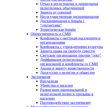
Отказ в регистрации и ликвидация
религиозных объединений
Защита от гонений
Негосударственная дискриминация
Дискриминация и борьба с
"сектантами"
Теоретическая борьба
Общественность и СМИ
Конфликты с местным населением и
организациями
Конфликты с учреждениями культуры
Защита права на свободу совести
Светские организации против "сект"
Диффамация религиозных
организаций и конфликты со СМИ
Акции в защиту нравственности
Дискуссии о религии и обществе
Экстремизм
Вандализм
Убийства и насилие
Разжигание национальной и
религиозной розни и призывы к
насилию
Противодействие экстремизму
Межконфессиональные отношения