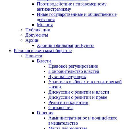
Противодействие неправомерному
антиэкстремизму
Иные государственные и общественные
действия
Мнения
Публикации
Документы
Архив
Хроники фильтрации Рунета
Религия в светском обществе
Новости
Власти
Правовое регулирование
Покровительство властей
Чувства верующих
Участие в выборах и в политической
жизни
Дискуссии о религии и власти
Дискуссии о религии и праве
Религии и карантин
Соглашения
Гонения
Административное и полицейское
вмешательство
Места для молитвы