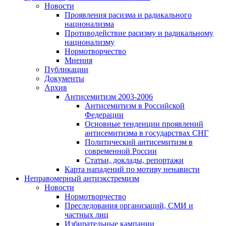
Новости
Проявления расизма и радикального
национализма
Противодействие расизму и радикальному
национализму
Нормотворчество
Мнения
Публикации
Документы
Архив
Антисемитизм 2003-2006
Антисемитизм в Российской
Федерации
Основные тенденции проявлений
антисемитизма в государствах СНГ
Политический антисемитизм в
современной России
Статьи, доклады, репортажи
Карта нападений по мотиву ненависти
Неправомерный антиэкстремизм
Новости
Нормотворчество
Преследования организаций, СМИ и
частных лиц
Избирательные кампании