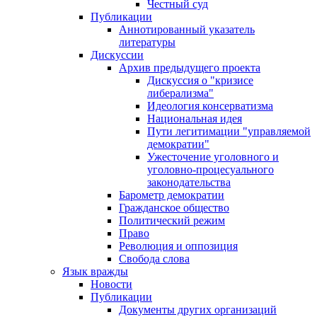
Честный суд
Публикации
Аннотированный указатель
литературы
Дискуссии
Архив предыдущего проекта
Дискуссия о "кризисе
либерализма"
Идеология консерватизма
Национальная идея
Пути легитимации "управляемой
демократии"
Ужесточение уголовного и
уголовно-процесуального
законодательства
Барометр демократии
Гражданское общество
Политический режим
Право
Революция и оппозиция
Свобода слова
Язык вражды
Новости
Публикации
Документы других организаций