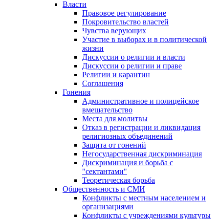
Власти
Правовое регулирование
Покровительство властей
Чувства верующих
Участие в выборах и в политической
жизни
Дискуссии о религии и власти
Дискуссии о религии и праве
Религии и карантин
Соглашения
Гонения
Административное и полицейское
вмешательство
Места для молитвы
Отказ в регистрации и ликвидация
религиозных объединений
Защита от гонений
Негосударственная дискриминация
Дискриминация и борьба с
"сектантами"
Теоретическая борьба
Общественность и СМИ
Конфликты с местным населением и
организациями
Конфликты с учреждениями культуры