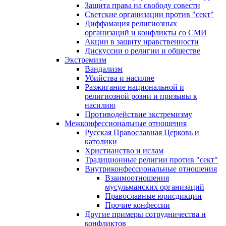
Защита права на свободу совести
Светские организации против "сект"
Диффамация религиозных
организаций и конфликты со СМИ
Акции в защиту нравственности
Дискуссии о религии и обществе
Экстремизм
Вандализм
Убийства и насилие
Разжигание национальной и
религиозной розни и призывы к
насилию
Противодействие экстремизму
Межконфессиональные отношения
Русская Православная Церковь и
католики
Христианство и ислам
Традиционные религии против "сект"
Внутриконфессиональные отношения
Взаимоотношения
мусульманских организаций
Православные юрисдикции
Прочие конфессии
Другие примеры сотрудничества и
конфликтов