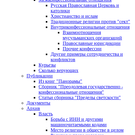
Русская Православная Церковь и
католики
Христианство и ислам
Традиционные религии против "сект"
Внутриконфессиональные отношения
Взаимоотношения
мусульманских организаций
Православные юрисдикции
Прочие конфессии
Другие примеры сотрудничества и
конфликтов
Курьезы
Сколько верующих
Публикации
Из книг "Панорамы"
Сборник "Преодолевая государственно -
конфессиональные отношения"
Статьи сборника "Пределы светскости"
Документы
Архив
Власть
Борьба с ИНН и другими
машиночитаемыми кодами
Место религии в обществе в целом