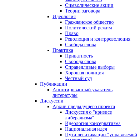
Символические акции
Теории заговора
Идеология
Гражданское общество
Политический режим
Право
Революция и контрреволюция
Свобода слова
Практика
Приватность
Свобода слова
Справедливые выборы
Хорошая полиция
Честный суд
Публикации
Аннотированный указатель
литературы
Дискуссии
Архив предыдущего проекта
Дискуссия о "кризисе
либерализма"
Идеология консерватизма
Национальная идея
Пути легитимации "управляемой