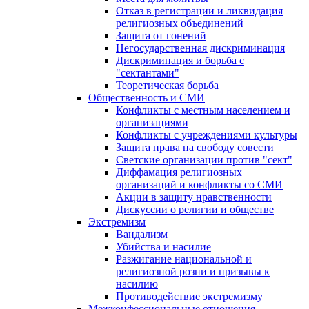
Отказ в регистрации и ликвидация
религиозных объединений
Защита от гонений
Негосударственная дискриминация
Дискриминация и борьба с
"сектантами"
Теоретическая борьба
Общественность и СМИ
Конфликты с местным населением и
организациями
Конфликты с учреждениями культуры
Защита права на свободу совести
Светские организации против "сект"
Диффамация религиозных
организаций и конфликты со СМИ
Акции в защиту нравственности
Дискуссии о религии и обществе
Экстремизм
Вандализм
Убийства и насилие
Разжигание национальной и
религиозной розни и призывы к
насилию
Противодействие экстремизму
Межконфессиональные отношения