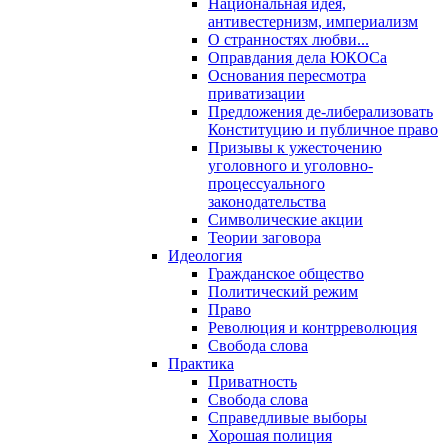
Национальная идея,
антивестернизм, империализм
О странностях любви...
Оправдания дела ЮКОСа
Основания пересмотра
приватизации
Предложения де-либерализовать
Конституцию и публичное право
Призывы к ужесточению
уголовного и уголовно-
процессуального
законодательства
Символические акции
Теории заговора
Идеология
Гражданское общество
Политический режим
Право
Революция и контрреволюция
Свобода слова
Практика
Приватность
Свобода слова
Справедливые выборы
Хорошая полиция