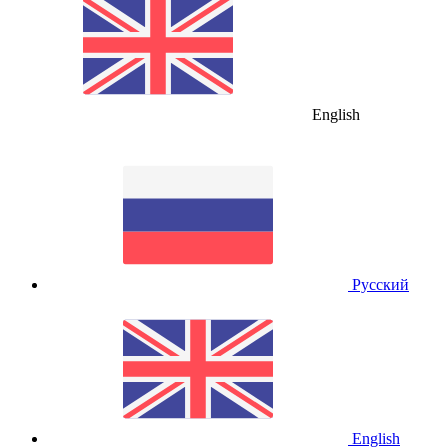
English
Русский
English