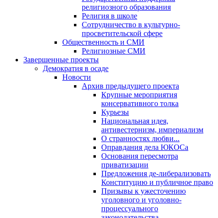
религиозного образования
Религия в школе
Сотрудничество в культурно-
просветительской сфере
Общественность и СМИ
Религиозные СМИ
Завершенные проекты
Демократия в осаде
Новости
Архив предыдущего проекта
Крупные мероприятия
консервативного толка
Курьезы
Национальная идея,
антивестернизм, империализм
О странностях любви...
Оправдания дела ЮКОСа
Основания пересмотра
приватизации
Предложения де-либерализовать
Конституцию и публичное право
Призывы к ужесточению
уголовного и уголовно-
процессуального
законодательства