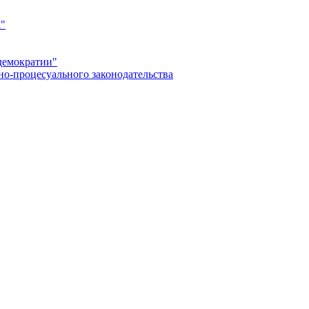
а"
демократии"
но-процесуального законодательства