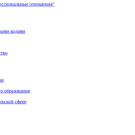
фессиональные отношения"
мыми кодами
ство
ве
го образования
льской сфере