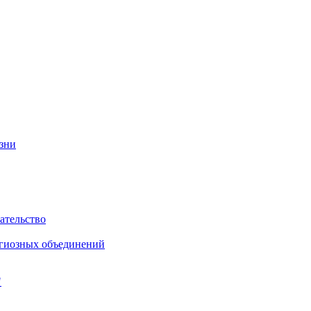
изни
ательство
игиозных объединений
"