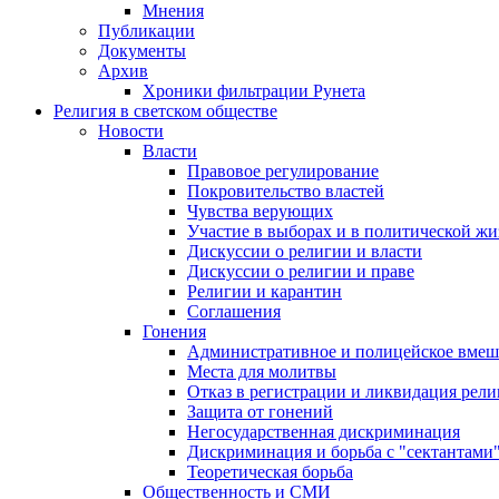
Мнения
Публикации
Документы
Архив
Хроники фильтрации Рунета
Религия в светском обществе
Новости
Власти
Правовое регулирование
Покровительство властей
Чувства верующих
Участие в выборах и в политической ж
Дискуссии о религии и власти
Дискуссии о религии и праве
Религии и карантин
Соглашения
Гонения
Административное и полицейское вмеш
Места для молитвы
Отказ в регистрации и ликвидация рел
Защита от гонений
Негосударственная дискриминация
Дискриминация и борьба с "сектантами
Теоретическая борьба
Общественность и СМИ