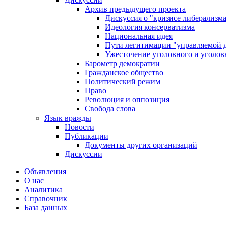
Архив предыдущего проекта
Дискуссия о "кризисе либерализм
Идеология консерватизма
Национальная идея
Пути легитимации "управляемой 
Ужесточение уголовного и уголов
Барометр демократии
Гражданское общество
Политический режим
Право
Революция и оппозиция
Свобода слова
Язык вражды
Новости
Публикации
Документы других организаций
Дискуссии
Объявления
О нас
Аналитика
Справочник
База данных