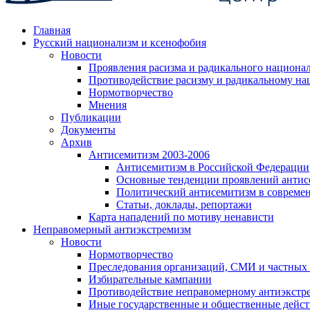
Главная
Русский национализм и ксенофобия
Новости
Проявления расизма и радикального национа
Противодействие расизму и радикальному на
Нормотворчество
Мнения
Публикации
Документы
Архив
Антисемитизм 2003-2006
Антисемитизм в Российской Федерации
Основные тенденции проявлений антис
Политический антисемитизм в совреме
Статьи, доклады, репортажи
Карта нападений по мотиву ненависти
Неправомерный антиэкстремизм
Новости
Нормотворчество
Преследования организаций, СМИ и частных
Избирательные кампании
Противодействие неправомерному антиэкстр
Иные государственные и общественные дейст