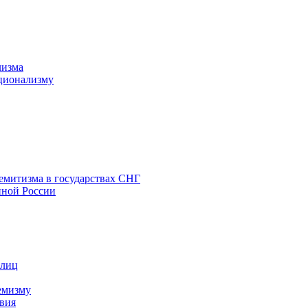
лизма
ционализму
емитизма в государствах СНГ
нной России
 лиц
емизму
вия