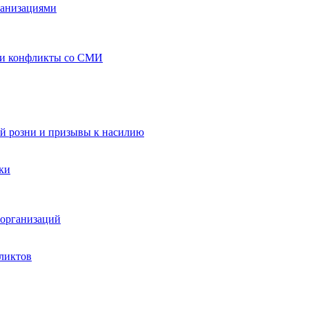
ганизациями
 и конфликты со СМИ
й розни и призывы к насилию
ки
организаций
ликтов