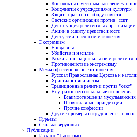
Конфликты с местным населением и ор
Конфликты с учреждениями культуры
Защита права на свободу совести
Светские организации против "сект"
Диффамация религиозных организаций
Акции в защиту нравственности
Дискуссии о религии и обществе
Экстремизм
Вандализм
Убийства и насилие
Разжигание национальной и религиозно
Противодействие экстремизму
Межконфессиональные отношения
Русская Православная Церковь и католи
Христианство и ислам
Традиционные религии против "сект"
Внутриконфессиональные отношения
Взаимоотношения мусульманских 
Православные юрисдикции
Прочие конфессии
Другие примеры сотрудничества и конф
Курьезы
Сколько верующих
Публикации
Из книг "Панорамы"