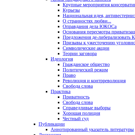
Крупные мероприятия консервати
Курьезы
Национальная идея, антивестерни
О странностях любви...
Оправдания дела ЮКОСа
Основания пересмотра приватиза
Предложения де-либерализовать 
Призывы к ужесточению уголовног
Символические акции
Теории заговора
Идеология
Гражданское общество
Политический режим
Право
Революция и контрреволюция
Свобода слова
Практика
Приватность
Свобода слова
Справедливые выборы
Хорошая полиция
Честный суд
Публикации
Аннотированный указатель литературы
Дискуссии