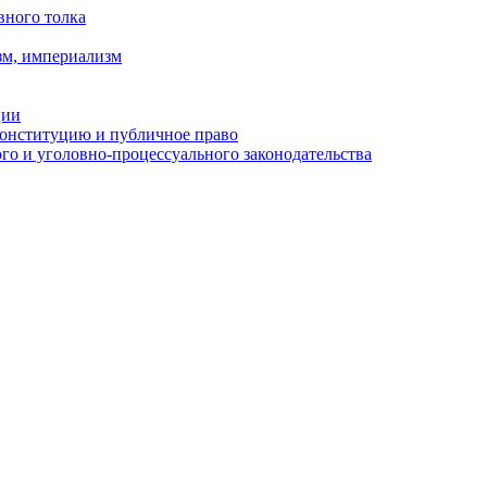
вного толка
зм, империализм
ции
Конституцию и публичное право
о и уголовно-процессуального законодательства