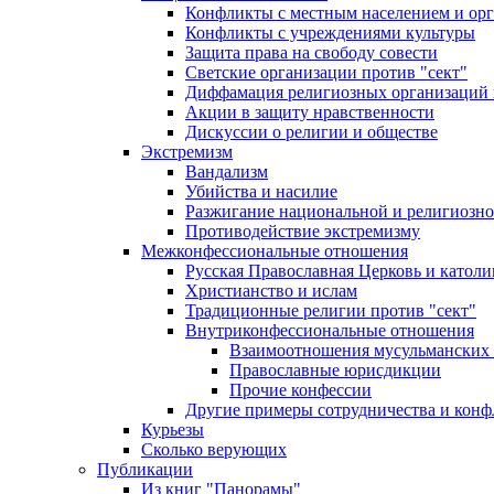
Конфликты с местным населением и ор
Конфликты с учреждениями культуры
Защита права на свободу совести
Светские организации против "сект"
Диффамация религиозных организаций
Акции в защиту нравственности
Дискуссии о религии и обществе
Экстремизм
Вандализм
Убийства и насилие
Разжигание национальной и религиозно
Противодействие экстремизму
Межконфессиональные отношения
Русская Православная Церковь и католи
Христианство и ислам
Традиционные религии против "сект"
Внутриконфессиональные отношения
Взаимоотношения мусульманских 
Православные юрисдикции
Прочие конфессии
Другие примеры сотрудничества и конф
Курьезы
Сколько верующих
Публикации
Из книг "Панорамы"