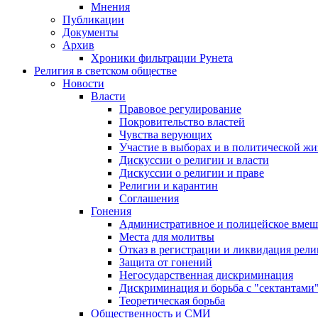
Мнения
Публикации
Документы
Архив
Хроники фильтрации Рунета
Религия в светском обществе
Новости
Власти
Правовое регулирование
Покровительство властей
Чувства верующих
Участие в выборах и в политической ж
Дискуссии о религии и власти
Дискуссии о религии и праве
Религии и карантин
Соглашения
Гонения
Административное и полицейское вмеш
Места для молитвы
Отказ в регистрации и ликвидация рел
Защита от гонений
Негосударственная дискриминация
Дискриминация и борьба с "сектантами
Теоретическая борьба
Общественность и СМИ