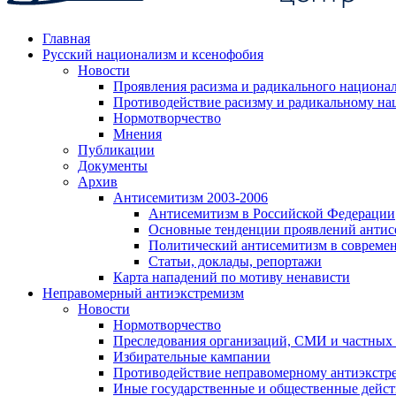
Главная
Русский национализм и ксенофобия
Новости
Проявления расизма и радикального национа
Противодействие расизму и радикальному на
Нормотворчество
Мнения
Публикации
Документы
Архив
Антисемитизм 2003-2006
Антисемитизм в Российской Федерации
Основные тенденции проявлений антис
Политический антисемитизм в совреме
Статьи, доклады, репортажи
Карта нападений по мотиву ненависти
Неправомерный антиэкстремизм
Новости
Нормотворчество
Преследования организаций, СМИ и частных
Избирательные кампании
Противодействие неправомерному антиэкстр
Иные государственные и общественные дейст