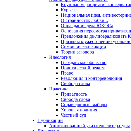
Крупные мероприятия консервати
Курьезы
Национальная идея, антивестерни
О странностях любви...
Оправдания дела ЮКОСа
Основания пересмотра приватиза
Предложения де-либерализовать 
Призывы к ужесточению уголовног
Символические акции
Теории заговора
Идеология
Гражданское общество
Политический режим
Право
Революция и контрреволюция
Свобода слова
Практика
Приватность
Свобода слова
Справедливые выборы
Хорошая полиция
Честный суд
Публикации
Аннотированный указатель литературы
Дискуссии