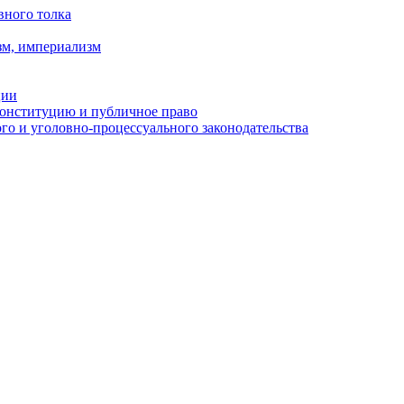
вного толка
зм, империализм
ции
Конституцию и публичное право
о и уголовно-процессуального законодательства