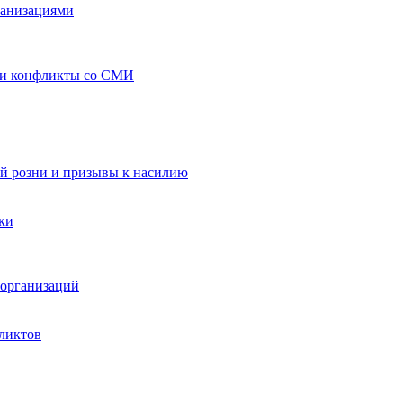
ганизациями
 и конфликты со СМИ
й розни и призывы к насилию
ки
организаций
ликтов