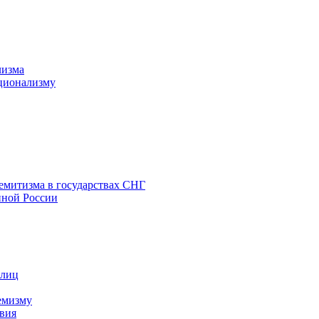
лизма
ционализму
емитизма в государствах СНГ
нной России
 лиц
емизму
вия