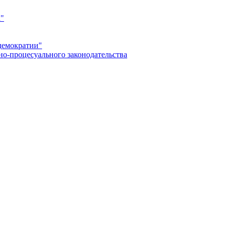
а"
демократии"
но-процесуального законодательства