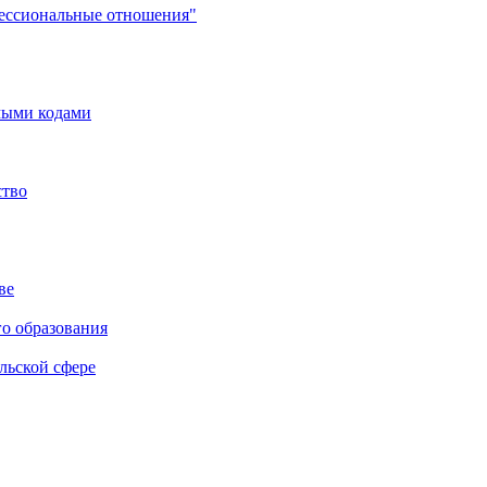
фессиональные отношения"
мыми кодами
ство
ве
го образования
льской сфере