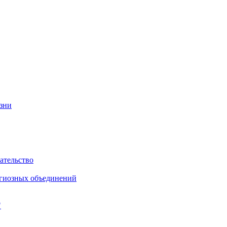
изни
ательство
игиозных объединений
"