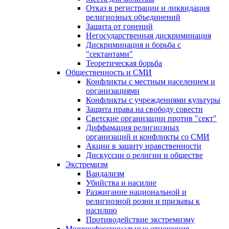
Отказ в регистрации и ликвидация
религиозных объединений
Защита от гонений
Негосударственная дискриминация
Дискриминация и борьба с
"сектантами"
Теоретическая борьба
Общественность и СМИ
Конфликты с местным населением и
организациями
Конфликты с учреждениями культуры
Защита права на свободу совести
Светские организации против "сект"
Диффамация религиозных
организаций и конфликты со СМИ
Акции в защиту нравственности
Дискуссии о религии и обществе
Экстремизм
Вандализм
Убийства и насилие
Разжигание национальной и
религиозной розни и призывы к
насилию
Противодействие экстремизму
Межконфессиональные отношения