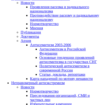
Новости
Проявления расизма и радикального
национализма
Противодействие расизму и радикальному
национализму
Нормотворчество
Мнения
Публикации
Документы
Архив
Антисемитизм 2003-2006
Антисемитизм в Российской
Федерации
Основные тенденции проявлений
антисемитизма в государствах СНГ
Политический антисемитизм в
современной России
Статьи, доклады, репортажи
Карта нападений по мотиву ненависти
Неправомерный антиэкстремизм
Новости
Нормотворчество
Преследования организаций, СМИ и
частных лиц
Избирательные кампании