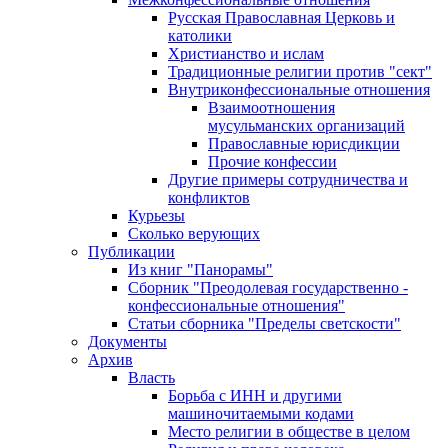
Русская Православная Церковь и
католики
Христианство и ислам
Традиционные религии против "сект"
Внутриконфессиональные отношения
Взаимоотношения
мусульманских организаций
Православные юрисдикции
Прочие конфессии
Другие примеры сотрудничества и
конфликтов
Курьезы
Сколько верующих
Публикации
Из книг "Панорамы"
Сборник "Преодолевая государственно -
конфессиональные отношения"
Статьи сборника "Пределы светскости"
Документы
Архив
Власть
Борьба с ИНН и другими
машиночитаемыми кодами
Место религии в обществе в целом