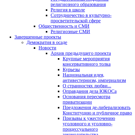
религиозного образования
Религия в школе
Сотрудничество в культурно-
просветительской сфере
Общественность и СМИ
Религиозные СМИ
Завершенные проекты
Демократия в осаде
Новости
Архив предыдущего проекта
Крупные мероприятия
консервативного толка
Курьезы
Национальная идея,
антивестернизм, империализм
О странностях любви...
Оправдания дела ЮКОСа
Основания пересмотра
приватизации
Предложения де-либерализовать
Конституцию и публичное право
Призывы к ужесточению
уголовного и уголовно-
процессуального
законодательства