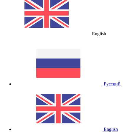
English
Русский
English