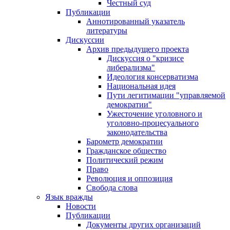
Честный суд
Публикации
Аннотированный указатель
литературы
Дискуссии
Архив предыдущего проекта
Дискуссия о "кризисе
либерализма"
Идеология консерватизма
Национальная идея
Пути легитимации "управляемой
демократии"
Ужесточение уголовного и
уголовно-процесуального
законодательства
Барометр демократии
Гражданское общество
Политический режим
Право
Революция и оппозиция
Свобода слова
Язык вражды
Новости
Публикации
Документы других организаций