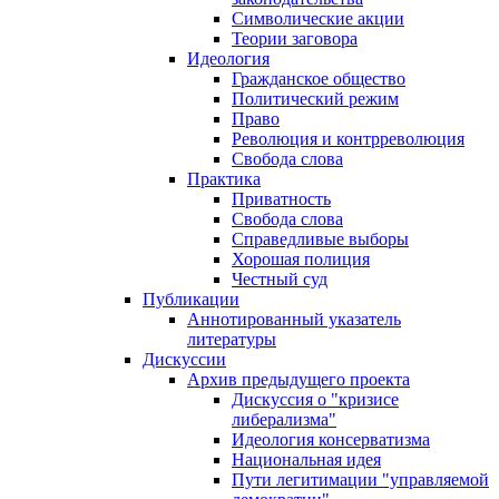
Символические акции
Теории заговора
Идеология
Гражданское общество
Политический режим
Право
Революция и контрреволюция
Свобода слова
Практика
Приватность
Свобода слова
Справедливые выборы
Хорошая полиция
Честный суд
Публикации
Аннотированный указатель
литературы
Дискуссии
Архив предыдущего проекта
Дискуссия о "кризисе
либерализма"
Идеология консерватизма
Национальная идея
Пути легитимации "управляемой