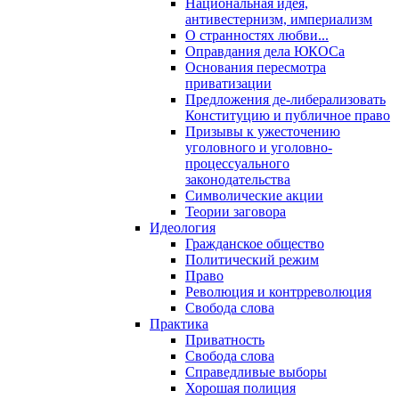
Национальная идея,
антивестернизм, империализм
О странностях любви...
Оправдания дела ЮКОСа
Основания пересмотра
приватизации
Предложения де-либерализовать
Конституцию и публичное право
Призывы к ужесточению
уголовного и уголовно-
процессуального
законодательства
Символические акции
Теории заговора
Идеология
Гражданское общество
Политический режим
Право
Революция и контрреволюция
Свобода слова
Практика
Приватность
Свобода слова
Справедливые выборы
Хорошая полиция