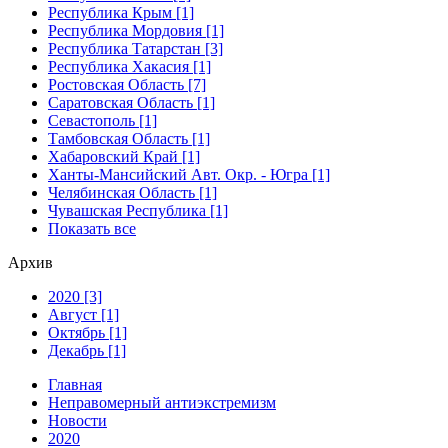
Республика Крым [1]
Республика Мордовия [1]
Республика Татарстан [3]
Республика Хакасия [1]
Ростовская Область [7]
Саратовская Область [1]
Севастополь [1]
Тамбовская Область [1]
Хабаровский Край [1]
Ханты-Мансийский Авт. Окр. - Югра [1]
Челябинская Область [1]
Чувашская Республика [1]
Показать все
Архив
2020 [3]
Август [1]
Октябрь [1]
Декабрь [1]
Главная
Неправомерный антиэкстремизм
Новости
2020