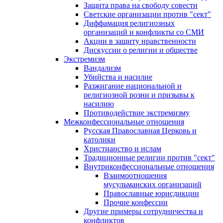
Защита права на свободу совести
Светские организации против "сект"
Диффамация религиозных
организаций и конфликты со СМИ
Акции в защиту нравственности
Дискуссии о религии и обществе
Экстремизм
Вандализм
Убийства и насилие
Разжигание национальной и
религиозной розни и призывы к
насилию
Противодействие экстремизму
Межконфессиональные отношения
Русская Православная Церковь и
католики
Христианство и ислам
Традиционные религии против "сект"
Внутриконфессиональные отношения
Взаимоотношения
мусульманских организаций
Православные юрисдикции
Прочие конфессии
Другие примеры сотрудничества и
конфликтов