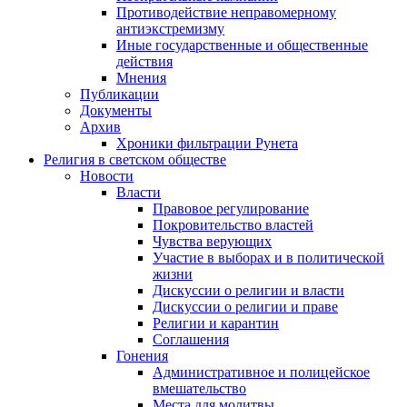
Противодействие неправомерному
антиэкстремизму
Иные государственные и общественные
действия
Мнения
Публикации
Документы
Архив
Хроники фильтрации Рунета
Религия в светском обществе
Новости
Власти
Правовое регулирование
Покровительство властей
Чувства верующих
Участие в выборах и в политической
жизни
Дискуссии о религии и власти
Дискуссии о религии и праве
Религии и карантин
Соглашения
Гонения
Административное и полицейское
вмешательство
Места для молитвы