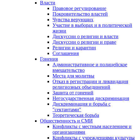
Власти
Правовое регулирование
Покровительство властей
Чувства верующих
Участие в выборах и в политической
жизни
Дискуссии о религии и власти
Дискуссии о религии и праве
Религии и карантин
Соглашения
Гонения
Административное и полицейское
вмешательство
Места для молитвы
Отказ в регистрации и ликвидация
религиозных объединений
Защита от гонений
Негосударственная дискриминация
Дискриминация и борьба с
"сектантами"
Теоретическая борьба
Общественность и СМИ
Конфликты с местным населением и
организациями
Конфликты с учреждениями культуры