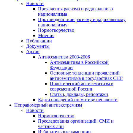
Новости
Проявления расизма и радикального
национализма
Противодействие расизму и радикальному
национализму
Нормотворчество
Мнения
Публикации
Документы
Архив
Антисемитизм 2003-2006
Антисемитизм в Российской
Федерации
Основные тенденции проявлений
антисемитизма в государствах СНГ
Политический антисемитизм в
современной России
Статьи, доклады, репортажи
Карта нападений по мотиву ненависти
Неправомерный антиэкстремизм
Новости
Нормотворчество
Преследования организаций, СМИ и
частных лиц
Избирательные кампании