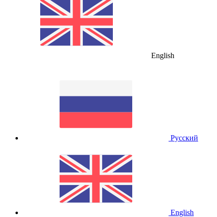
English
Русский
English