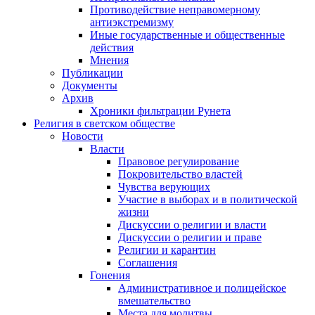
Противодействие неправомерному
антиэкстремизму
Иные государственные и общественные
действия
Мнения
Публикации
Документы
Архив
Хроники фильтрации Рунета
Религия в светском обществе
Новости
Власти
Правовое регулирование
Покровительство властей
Чувства верующих
Участие в выборах и в политической
жизни
Дискуссии о религии и власти
Дискуссии о религии и праве
Религии и карантин
Соглашения
Гонения
Административное и полицейское
вмешательство
Места для молитвы