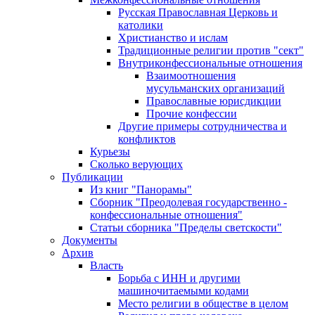
Русская Православная Церковь и
католики
Христианство и ислам
Традиционные религии против "сект"
Внутриконфессиональные отношения
Взаимоотношения
мусульманских организаций
Православные юрисдикции
Прочие конфессии
Другие примеры сотрудничества и
конфликтов
Курьезы
Сколько верующих
Публикации
Из книг "Панорамы"
Сборник "Преодолевая государственно -
конфессиональные отношения"
Статьи сборника "Пределы светскости"
Документы
Архив
Власть
Борьба с ИНН и другими
машиночитаемыми кодами
Место религии в обществе в целом