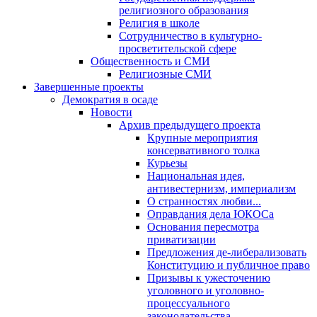
религиозного образования
Религия в школе
Сотрудничество в культурно-
просветительской сфере
Общественность и СМИ
Религиозные СМИ
Завершенные проекты
Демократия в осаде
Новости
Архив предыдущего проекта
Крупные мероприятия
консервативного толка
Курьезы
Национальная идея,
антивестернизм, империализм
О странностях любви...
Оправдания дела ЮКОСа
Основания пересмотра
приватизации
Предложения де-либерализовать
Конституцию и публичное право
Призывы к ужесточению
уголовного и уголовно-
процессуального
законодательства