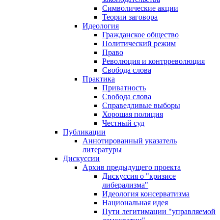
Символические акции
Теории заговора
Идеология
Гражданское общество
Политический режим
Право
Революция и контрреволюция
Свобода слова
Практика
Приватность
Свобода слова
Справедливые выборы
Хорошая полиция
Честный суд
Публикации
Аннотированный указатель
литературы
Дискуссии
Архив предыдущего проекта
Дискуссия о "кризисе
либерализма"
Идеология консерватизма
Национальная идея
Пути легитимации "управляемой