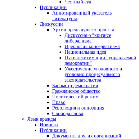
Честный суд
Публикации
Аннотированный указатель
литературы
Дискуссии
Архив предыдущего проекта
Дискуссия о "кризисе
либерализма"
Идеология консерватизма
Национальная идея
Пути легитимации "управляемой
демократии"
Ужесточение уголовного и
уголовно-процесуального
законодательства
Барометр демократии
Гражданское общество
Политический режим
Право
Революция и оппозиция
Свобода слова
Язык вражды
Новости
Публикации
Документы других организаций