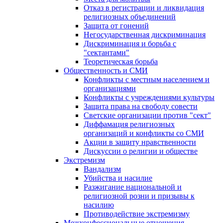
Отказ в регистрации и ликвидация
религиозных объединений
Защита от гонений
Негосударственная дискриминация
Дискриминация и борьба с
"сектантами"
Теоретическая борьба
Общественность и СМИ
Конфликты с местным населением и
организациями
Конфликты с учреждениями культуры
Защита права на свободу совести
Светские организации против "сект"
Диффамация религиозных
организаций и конфликты со СМИ
Акции в защиту нравственности
Дискуссии о религии и обществе
Экстремизм
Вандализм
Убийства и насилие
Разжигание национальной и
религиозной розни и призывы к
насилию
Противодействие экстремизму
Межконфессиональные отношения