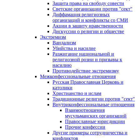
Защита права на свободу совести
Светские организации против "сект"
Диффамация религиозных
организаций и конфликты со СМИ
Акции в защиту нравственности
Дискуссии о религии и обществе
Экстремизм
Вандализм
Убийства и насилие
Разжигание национальной и
религиозной розни и призывы к
насилию
Противодействие экстремизму
Межконфессиональные отношения
Русская Православная Церковь и
католики
Христианство и ислам
Традиционные религии против "сект"
Внутриконфессиональные отношения
Взаимоотношения
мусульманских организаций
Православные юрисдикции
Прочие конфессии
Другие примеры сотрудничества и
конфликтов