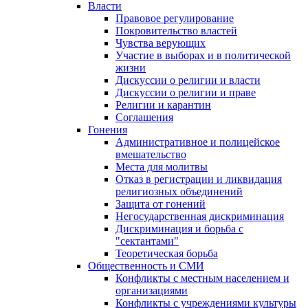
Власти
Правовое регулирование
Покровительство властей
Чувства верующих
Участие в выборах и в политической
жизни
Дискуссии о религии и власти
Дискуссии о религии и праве
Религии и карантин
Соглашения
Гонения
Административное и полицейское
вмешательство
Места для молитвы
Отказ в регистрации и ликвидация
религиозных объединений
Защита от гонений
Негосударственная дискриминация
Дискриминация и борьба с
"сектантами"
Теоретическая борьба
Общественность и СМИ
Конфликты с местным населением и
организациями
Конфликты с учреждениями культуры