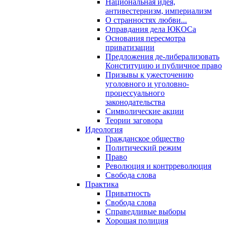
Национальная идея,
антивестернизм, империализм
О странностях любви...
Оправдания дела ЮКОСа
Основания пересмотра
приватизации
Предложения де-либерализовать
Конституцию и публичное право
Призывы к ужесточению
уголовного и уголовно-
процессуального
законодательства
Символические акции
Теории заговора
Идеология
Гражданское общество
Политический режим
Право
Революция и контрреволюция
Свобода слова
Практика
Приватность
Свобода слова
Справедливые выборы
Хорошая полиция