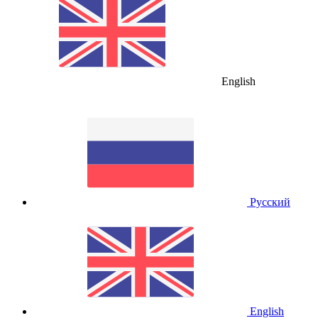
English
Русский
English