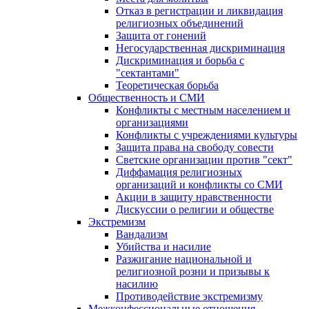
Отказ в регистрации и ликвидация
религиозных объединений
Защита от гонений
Негосударственная дискриминация
Дискриминация и борьба с
"сектантами"
Теоретическая борьба
Общественность и СМИ
Конфликты с местным населением и
организациями
Конфликты с учреждениями культуры
Защита права на свободу совести
Светские организации против "сект"
Диффамация религиозных
организаций и конфликты со СМИ
Акции в защиту нравственности
Дискуссии о религии и обществе
Экстремизм
Вандализм
Убийства и насилие
Разжигание национальной и
религиозной розни и призывы к
насилию
Противодействие экстремизму
Межконфессиональные отношения