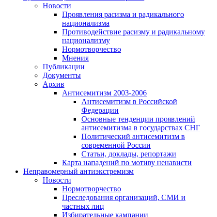
Новости
Проявления расизма и радикального
национализма
Противодействие расизму и радикальному
национализму
Нормотворчество
Мнения
Публикации
Документы
Архив
Антисемитизм 2003-2006
Антисемитизм в Российской
Федерации
Основные тенденции проявлений
антисемитизма в государствах СНГ
Политический антисемитизм в
современной России
Статьи, доклады, репортажи
Карта нападений по мотиву ненависти
Неправомерный антиэкстремизм
Новости
Нормотворчество
Преследования организаций, СМИ и
частных лиц
Избирательные кампании