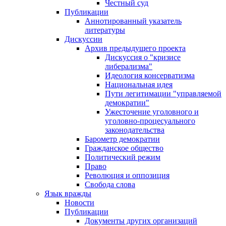
Честный суд
Публикации
Аннотированный указатель
литературы
Дискуссии
Архив предыдущего проекта
Дискуссия о "кризисе
либерализма"
Идеология консерватизма
Национальная идея
Пути легитимации "управляемой
демократии"
Ужесточение уголовного и
уголовно-процесуального
законодательства
Барометр демократии
Гражданское общество
Политический режим
Право
Революция и оппозиция
Свобода слова
Язык вражды
Новости
Публикации
Документы других организаций