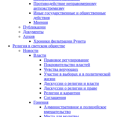
Противодействие неправомерному
антиэкстремизму
Иные государственные и общественные
действия
Мнения
Публикации
Документы
Архив
Хроники фильтрации Рунета
Религия в светском обществе
Новости
Власти
Правовое регулирование
Покровительство властей
Чувства верующих
Участие в выборах и в политической
жизни
Дискуссии о религии и власти
Дискуссии о религии и праве
Религии и карантин
Соглашения
Гонения
Административное и полицейское
вмешательство
Места для молитвы