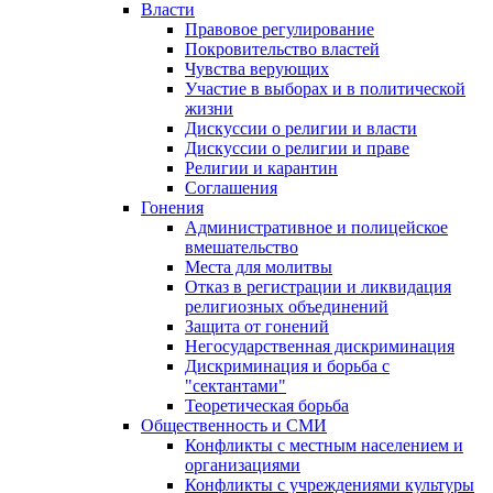
Власти
Правовое регулирование
Покровительство властей
Чувства верующих
Участие в выборах и в политической
жизни
Дискуссии о религии и власти
Дискуссии о религии и праве
Религии и карантин
Соглашения
Гонения
Административное и полицейское
вмешательство
Места для молитвы
Отказ в регистрации и ликвидация
религиозных объединений
Защита от гонений
Негосударственная дискриминация
Дискриминация и борьба с
"сектантами"
Теоретическая борьба
Общественность и СМИ
Конфликты с местным населением и
организациями
Конфликты с учреждениями культуры