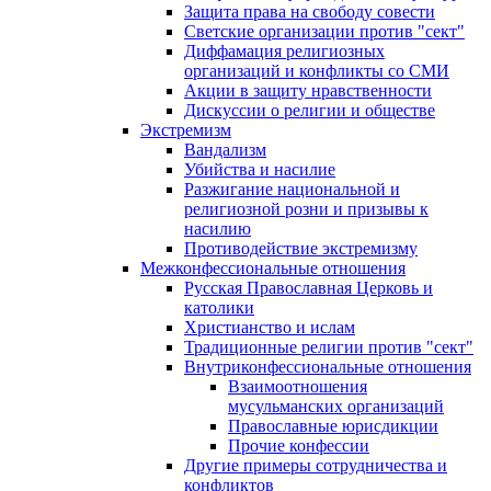
Защита права на свободу совести
Светские организации против "сект"
Диффамация религиозных
организаций и конфликты со СМИ
Акции в защиту нравственности
Дискуссии о религии и обществе
Экстремизм
Вандализм
Убийства и насилие
Разжигание национальной и
религиозной розни и призывы к
насилию
Противодействие экстремизму
Межконфессиональные отношения
Русская Православная Церковь и
католики
Христианство и ислам
Традиционные религии против "сект"
Внутриконфессиональные отношения
Взаимоотношения
мусульманских организаций
Православные юрисдикции
Прочие конфессии
Другие примеры сотрудничества и
конфликтов