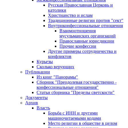
Русская Православная Церковь и
католики
Христианство и ислам
Традиционные религии против "сект"
Внутриконфессиональные отношения
Взаимоотношения
мусульманских организаций
Православные юрисдикции
Прочие конфессии
Другие примеры сотрудничества и
конфликтов
Курьезы
Сколько верующих
Публикации
Из книг "Панорамы"
Сборник "Преодолевая государственно -
конфессиональные отношения"
Статьи сборника "Пределы светскости"
Документы
Архив
Власть
Борьба с ИНН и другими
машиночитаемыми кодами
Место религии в обществе в целом