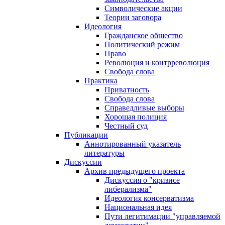
Символические акции
Теории заговора
Идеология
Гражданское общество
Политический режим
Право
Революция и контрреволюция
Свобода слова
Практика
Приватность
Свобода слова
Справедливые выборы
Хорошая полиция
Честный суд
Публикации
Аннотированный указатель
литературы
Дискуссии
Архив предыдущего проекта
Дискуссия о "кризисе
либерализма"
Идеология консерватизма
Национальная идея
Пути легитимации "управляемой