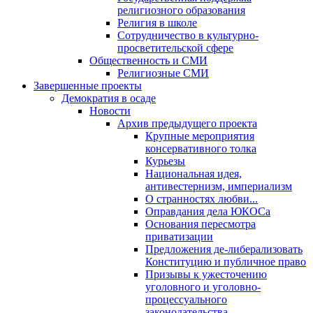
религиозного образования
Религия в школе
Сотрудничество в культурно-
просветительской сфере
Общественность и СМИ
Религиозные СМИ
Завершенные проекты
Демократия в осаде
Новости
Архив предыдущего проекта
Крупные мероприятия
консервативного толка
Курьезы
Национальная идея,
антивестернизм, империализм
О странностях любви...
Оправдания дела ЮКОСа
Основания пересмотра
приватизации
Предложения де-либерализовать
Конституцию и публичное право
Призывы к ужесточению
уголовного и уголовно-
процессуального
законодательства