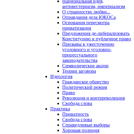
Национальная идея,
антивестернизм, империализм
О странностях любви...
Оправдания дела ЮКОСа
Основания пересмотра
приватизации
Предложения де-либерализовать
Конституцию и публичное право
Призывы к ужесточению
уголовного и уголовно-
процессуального
законодательства
Символические акции
Теории заговора
Идеология
Гражданское общество
Политический режим
Право
Революция и контрреволюция
Свобода слова
Практика
Приватность
Свобода слова
Справедливые выборы
Хорошая полиция