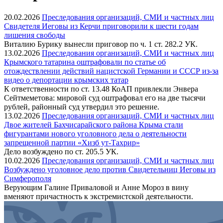
20.02.2026
Преследования организаций, СМИ и частных лиц
Свидетеля Иеговы из Керчи приговорили к шести годам
лишения свободы
Виталию Бурику вынесли приговор по ч. 1 ст. 282.2 УК.
13.02.2026
Преследования организаций, СМИ и частных лиц
Крымского татарина оштрафовали по статье об
отождествлении действий нацистской Германии и СССР из-за
видео о депортации крымских татар
К ответственности по ст. 13.48 КоАП привлекли Энвера
Сейтмеметова: мировой суд оштрафовал его на две тысячи
рублей, районный суд утвердил это решение.
13.02.2026
Преследования организаций, СМИ и частных лиц
Двое жителей Бахчисарайского района Крыма стали
фигурантами нового уголовного дела о деятельности
запрещенной партии «Хизб ут-Тахрир»
Дело возбуждено по ст. 205.5 УК.
10.02.2026
Преследования организаций, СМИ и частных лиц
Возбуждено уголовное дело против Свидетельниц Иеговы из
Симферополя
Верующим Галине Приваловой и Анне Мороз в вину
вменяют причастность к экстремистской деятельности.