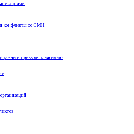
ганизациями
 и конфликты со СМИ
й розни и призывы к насилию
ки
организаций
ликтов