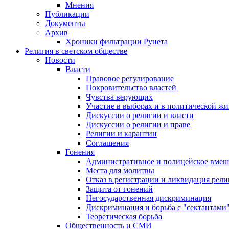
Мнения
Публикации
Документы
Архив
Хроники фильтрации Рунета
Религия в светском обществе
Новости
Власти
Правовое регулирование
Покровительство властей
Чувства верующих
Участие в выборах и в политической ж
Дискуссии о религии и власти
Дискуссии о религии и праве
Религии и карантин
Соглашения
Гонения
Административное и полицейское вмеш
Места для молитвы
Отказ в регистрации и ликвидация рел
Защита от гонений
Негосударственная дискриминация
Дискриминация и борьба с "сектантами
Теоретическая борьба
Общественность и СМИ