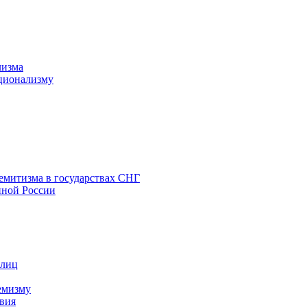
лизма
ционализму
емитизма в государствах СНГ
нной России
 лиц
емизму
вия