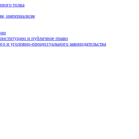
вного толка
зм, империализм
ции
Конституцию и публичное право
о и уголовно-процессуального законодательства