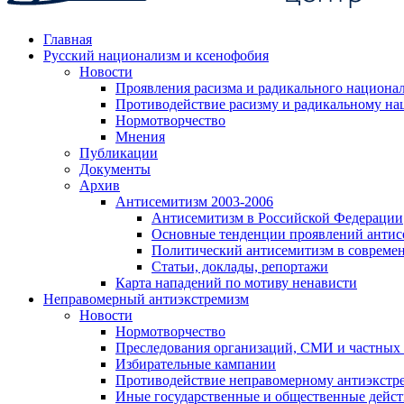
Главная
Русский национализм и ксенофобия
Новости
Проявления расизма и радикального национа
Противодействие расизму и радикальному на
Нормотворчество
Мнения
Публикации
Документы
Архив
Антисемитизм 2003-2006
Антисемитизм в Российской Федерации
Основные тенденции проявлений антис
Политический антисемитизм в совреме
Статьи, доклады, репортажи
Карта нападений по мотиву ненависти
Неправомерный антиэкстремизм
Новости
Нормотворчество
Преследования организаций, СМИ и частных
Избирательные кампании
Противодействие неправомерному антиэкстр
Иные государственные и общественные дейст