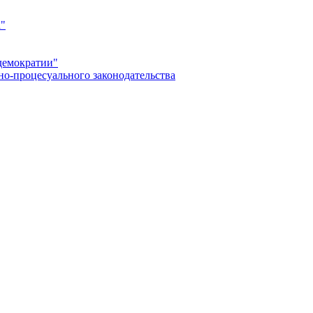
а"
демократии"
но-процесуального законодательства