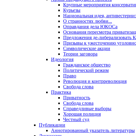
Крупные мероприятия консервати
Курьезы
Национальная идея, антивестерни
О странностях любви...
Оправдания дела ЮКОСа
Основания пересмотра приватиза
Предложения де-либерализовать 
Призывы к ужесточению уголовног
Символические акции
Теории заговора
Идеология
Гражданское общество
Политический режим
Право
Революция и контрреволюция
Свобода слова
Практика
Приватность
Свобода слова
Справедливые выборы
Хорошая полиция
Честный суд
Публикации
Аннотированный указатель литературы
Дискуссии