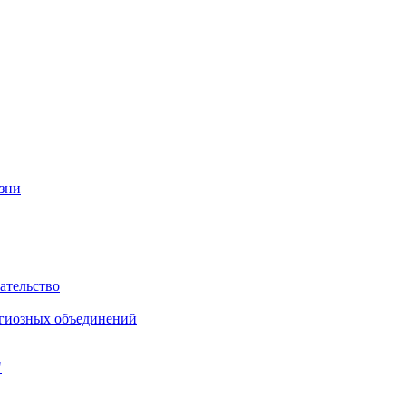
изни
ательство
игиозных объединений
"