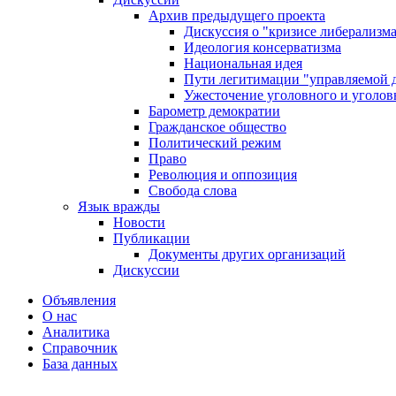
Архив предыдущего проекта
Дискуссия о "кризисе либерализм
Идеология консерватизма
Национальная идея
Пути легитимации "управляемой 
Ужесточение уголовного и уголов
Барометр демократии
Гражданское общество
Политический режим
Право
Революция и оппозиция
Свобода слова
Язык вражды
Новости
Публикации
Документы других организаций
Дискуссии
Объявления
О нас
Аналитика
Справочник
База данных