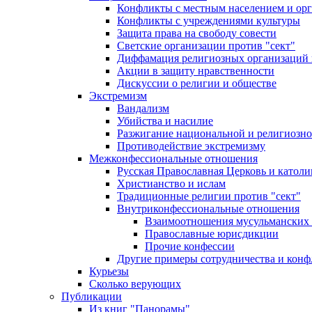
Конфликты с местным населением и ор
Конфликты с учреждениями культуры
Защита права на свободу совести
Светские организации против "сект"
Диффамация религиозных организаций
Акции в защиту нравственности
Дискуссии о религии и обществе
Экстремизм
Вандализм
Убийства и насилие
Разжигание национальной и религиозно
Противодействие экстремизму
Межконфессиональные отношения
Русская Православная Церковь и католи
Христианство и ислам
Традиционные религии против "сект"
Внутриконфессиональные отношения
Взаимоотношения мусульманских 
Православные юрисдикции
Прочие конфессии
Другие примеры сотрудничества и конф
Курьезы
Сколько верующих
Публикации
Из книг "Панорамы"