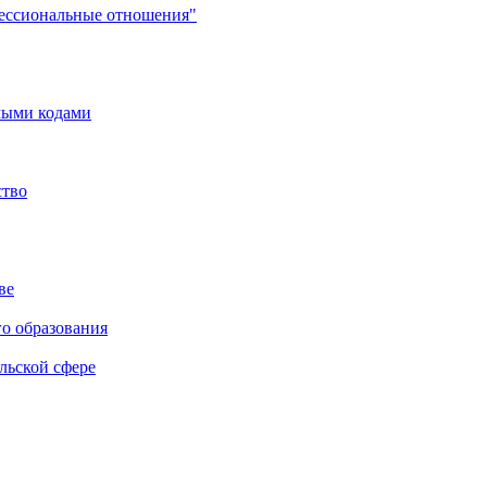
фессиональные отношения"
мыми кодами
ство
ве
го образования
льской сфере