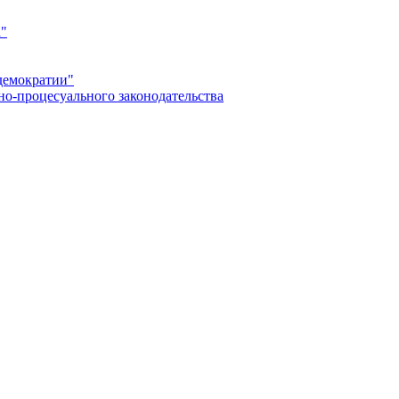
а"
демократии"
но-процесуального законодательства