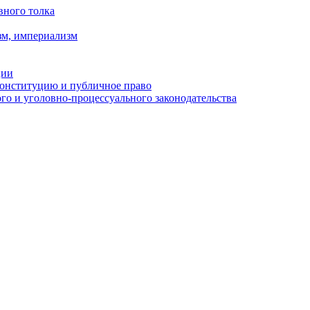
вного толка
зм, империализм
ции
Конституцию и публичное право
о и уголовно-процессуального законодательства