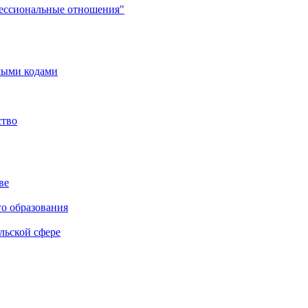
фессиональные отношения"
мыми кодами
ство
ве
го образования
льской сфере