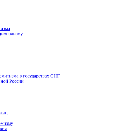
лизма
ционализму
емитизма в государствах СНГ
нной России
 лиц
емизму
вия