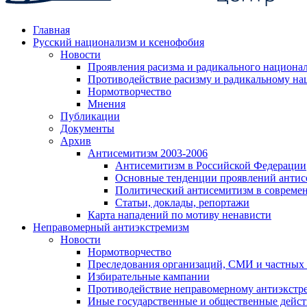
Главная
Русский национализм и ксенофобия
Новости
Проявления расизма и радикального национа
Противодействие расизму и радикальному на
Нормотворчество
Мнения
Публикации
Документы
Архив
Антисемитизм 2003-2006
Антисемитизм в Российской Федерации
Основные тенденции проявлений антис
Политический антисемитизм в совреме
Статьи, доклады, репортажи
Карта нападений по мотиву ненависти
Неправомерный антиэкстремизм
Новости
Нормотворчество
Преследования организаций, СМИ и частных
Избирательные кампании
Противодействие неправомерному антиэкстр
Иные государственные и общественные дейст