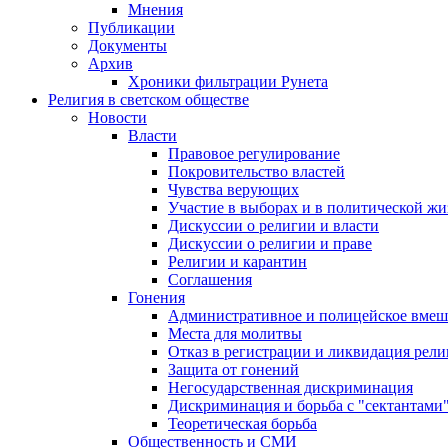
Мнения
Публикации
Документы
Архив
Хроники фильтрации Рунета
Религия в светском обществе
Новости
Власти
Правовое регулирование
Покровительство властей
Чувства верующих
Участие в выборах и в политической ж
Дискуссии о религии и власти
Дискуссии о религии и праве
Религии и карантин
Соглашения
Гонения
Административное и полицейское вмеш
Места для молитвы
Отказ в регистрации и ликвидация рел
Защита от гонений
Негосударственная дискриминация
Дискриминация и борьба с "сектантами
Теоретическая борьба
Общественность и СМИ