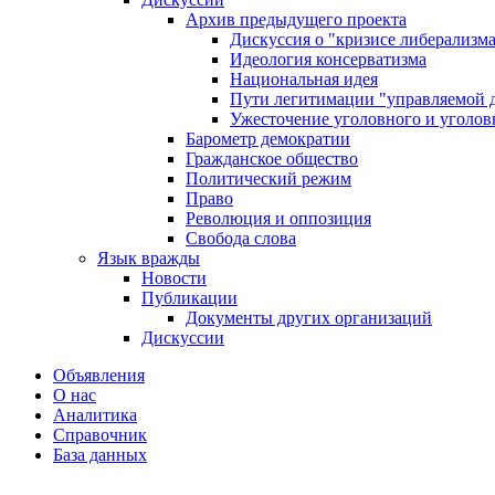
Архив предыдущего проекта
Дискуссия о "кризисе либерализм
Идеология консерватизма
Национальная идея
Пути легитимации "управляемой 
Ужесточение уголовного и уголов
Барометр демократии
Гражданское общество
Политический режим
Право
Революция и оппозиция
Свобода слова
Язык вражды
Новости
Публикации
Документы других организаций
Дискуссии
Объявления
О нас
Аналитика
Справочник
База данных