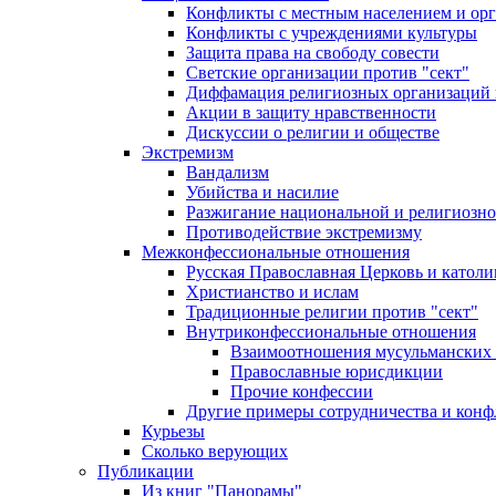
Конфликты с местным населением и ор
Конфликты с учреждениями культуры
Защита права на свободу совести
Светские организации против "сект"
Диффамация религиозных организаций
Акции в защиту нравственности
Дискуссии о религии и обществе
Экстремизм
Вандализм
Убийства и насилие
Разжигание национальной и религиозно
Противодействие экстремизму
Межконфессиональные отношения
Русская Православная Церковь и католи
Христианство и ислам
Традиционные религии против "сект"
Внутриконфессиональные отношения
Взаимоотношения мусульманских 
Православные юрисдикции
Прочие конфессии
Другие примеры сотрудничества и конф
Курьезы
Сколько верующих
Публикации
Из книг "Панорамы"