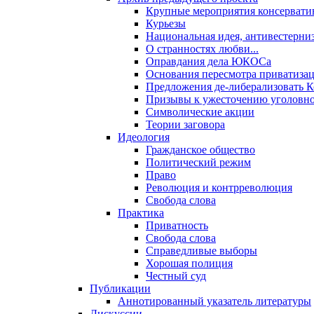
Крупные мероприятия консервати
Курьезы
Национальная идея, антивестерни
О странностях любви...
Оправдания дела ЮКОСа
Основания пересмотра приватиза
Предложения де-либерализовать 
Призывы к ужесточению уголовног
Символические акции
Теории заговора
Идеология
Гражданское общество
Политический режим
Право
Революция и контрреволюция
Свобода слова
Практика
Приватность
Свобода слова
Справедливые выборы
Хорошая полиция
Честный суд
Публикации
Аннотированный указатель литературы
Дискуссии