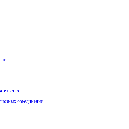
изни
ательство
игиозных объединений
"