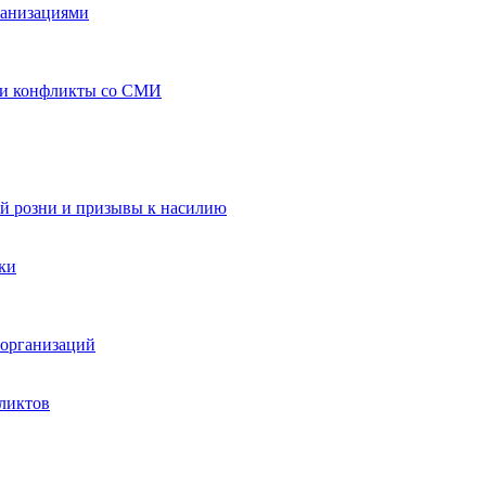
ганизациями
 и конфликты со СМИ
й розни и призывы к насилию
ки
организаций
ликтов