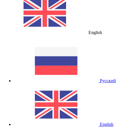
English
Русский
English