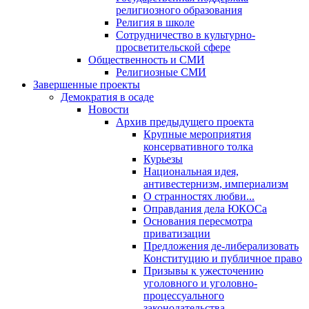
религиозного образования
Религия в школе
Сотрудничество в культурно-
просветительской сфере
Общественность и СМИ
Религиозные СМИ
Завершенные проекты
Демократия в осаде
Новости
Архив предыдущего проекта
Крупные мероприятия
консервативного толка
Курьезы
Национальная идея,
антивестернизм, империализм
О странностях любви...
Оправдания дела ЮКОСа
Основания пересмотра
приватизации
Предложения де-либерализовать
Конституцию и публичное право
Призывы к ужесточению
уголовного и уголовно-
процессуального
законодательства