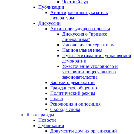
Честный суд
Публикации
Аннотированный указатель
литературы
Дискуссии
Архив предыдущего проекта
Дискуссия о "кризисе
либерализма"
Идеология консерватизма
Национальная идея
Пути легитимации "управляемой
демократии"
Ужесточение уголовного и
уголовно-процесуального
законодательства
Барометр демократии
Гражданское общество
Политический режим
Право
Революция и оппозиция
Свобода слова
Язык вражды
Новости
Публикации
Документы других организаций