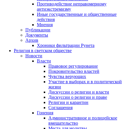
Противодействие неправомерному
антиэкстремизму
Иные государственные и общественные
действия
Мнения
Публикации
Документы
Архив
Хроники фильтрации Рунета
Религия в светском обществе
Новости
Власти
Правовое регулирование
Покровительство властей
Чувства верующих
Участие в выборах и в политической
жизни
Дискуссии о религии и власти
Дискуссии о религии и праве
Религии и карантин
Соглашения
Гонения
Административное и полицейское
вмешательство
Места для молитвы