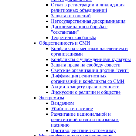
Отказ в регистрации и ликвидация
религиозных объединений
Защита от гонений
Негосударственная дискриминация
Дискриминация и борьба с
"сектантами"
Теоретическая борьба
Общественность и СМИ
Конфликты с местным населением и
организациями
Конфликты с учреждениями культуры
Защита права на свободу совести
Светские организации против "сект"
Диффамация религиозных
организаций и конфликты со СМИ
Акции в защиту нравственности
Дискуссии о религии и обществе
Экстремизм
Вандализм
Убийства и насилие
Разжигание национальной и
религиозной розни и призывы к
насилию
Противодействие экстремизму
Межконфессиональные отношения