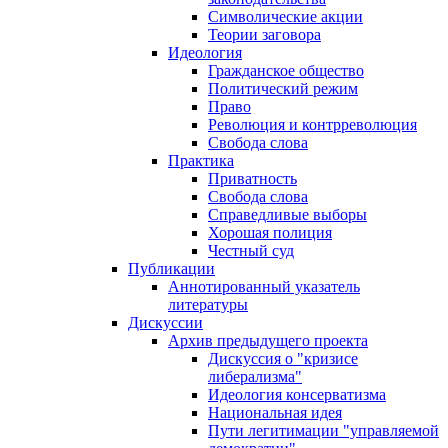
Символические акции
Теории заговора
Идеология
Гражданское общество
Политический режим
Право
Революция и контрреволюция
Свобода слова
Практика
Приватность
Свобода слова
Справедливые выборы
Хорошая полиция
Честный суд
Публикации
Аннотированный указатель
литературы
Дискуссии
Архив предыдущего проекта
Дискуссия о "кризисе
либерализма"
Идеология консерватизма
Национальная идея
Пути легитимации "управляемой