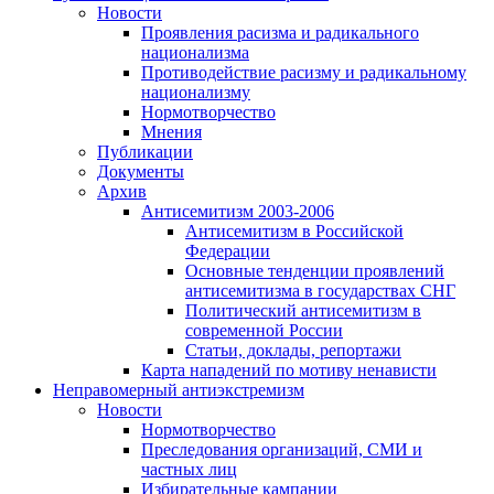
Новости
Проявления расизма и радикального
национализма
Противодействие расизму и радикальному
национализму
Нормотворчество
Мнения
Публикации
Документы
Архив
Антисемитизм 2003-2006
Антисемитизм в Российской
Федерации
Основные тенденции проявлений
антисемитизма в государствах СНГ
Политический антисемитизм в
современной России
Статьи, доклады, репортажи
Карта нападений по мотиву ненависти
Неправомерный антиэкстремизм
Новости
Нормотворчество
Преследования организаций, СМИ и
частных лиц
Избирательные кампании