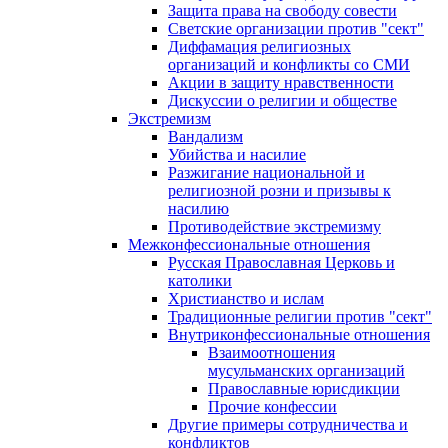
Защита права на свободу совести
Светские организации против "сект"
Диффамация религиозных
организаций и конфликты со СМИ
Акции в защиту нравственности
Дискуссии о религии и обществе
Экстремизм
Вандализм
Убийства и насилие
Разжигание национальной и
религиозной розни и призывы к
насилию
Противодействие экстремизму
Межконфессиональные отношения
Русская Православная Церковь и
католики
Христианство и ислам
Традиционные религии против "сект"
Внутриконфессиональные отношения
Взаимоотношения
мусульманских организаций
Православные юрисдикции
Прочие конфессии
Другие примеры сотрудничества и
конфликтов