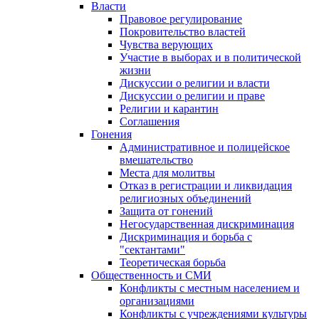
Власти
Правовое регулирование
Покровительство властей
Чувства верующих
Участие в выборах и в политической
жизни
Дискуссии о религии и власти
Дискуссии о религии и праве
Религии и карантин
Соглашения
Гонения
Административное и полицейское
вмешательство
Места для молитвы
Отказ в регистрации и ликвидация
религиозных объединений
Защита от гонений
Негосударственная дискриминация
Дискриминация и борьба с
"сектантами"
Теоретическая борьба
Общественность и СМИ
Конфликты с местным населением и
организациями
Конфликты с учреждениями культуры