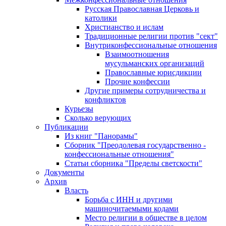
Русская Православная Церковь и
католики
Христианство и ислам
Традиционные религии против "сект"
Внутриконфессиональные отношения
Взаимоотношения
мусульманских организаций
Православные юрисдикции
Прочие конфессии
Другие примеры сотрудничества и
конфликтов
Курьезы
Сколько верующих
Публикации
Из книг "Панорамы"
Сборник "Преодолевая государственно -
конфессиональные отношения"
Статьи сборника "Пределы светскости"
Документы
Архив
Власть
Борьба с ИНН и другими
машиночитаемыми кодами
Место религии в обществе в целом