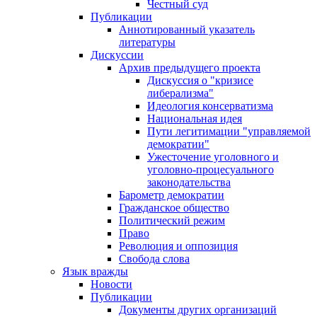
Честный суд
Публикации
Аннотированный указатель
литературы
Дискуссии
Архив предыдущего проекта
Дискуссия о "кризисе
либерализма"
Идеология консерватизма
Национальная идея
Пути легитимации "управляемой
демократии"
Ужесточение уголовного и
уголовно-процесуального
законодательства
Барометр демократии
Гражданское общество
Политический режим
Право
Революция и оппозиция
Свобода слова
Язык вражды
Новости
Публикации
Документы других организаций