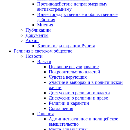
Противодействие неправомерному
антиэкстремизму
Иные государственные и общественные
действия
Мнения
Публикации
Документы
Архив
Хроники фильтрации Рунета
Религия в светском обществе
Новости
Власти
Правовое регулирование
Покровительство властей
Чувства верующих
Участие в выборах и в политической
жизни
Дискуссии о религии и власти
Дискуссии о религии и праве
Религии и карантин
Соглашения
Гонения
Административное и полицейское
вмешательство
Места для молитвы