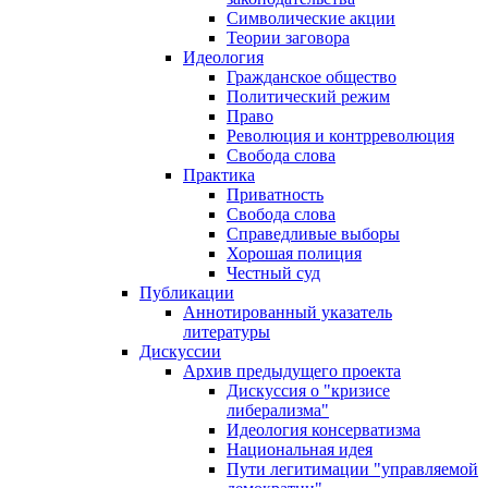
Символические акции
Теории заговора
Идеология
Гражданское общество
Политический режим
Право
Революция и контрреволюция
Свобода слова
Практика
Приватность
Свобода слова
Справедливые выборы
Хорошая полиция
Честный суд
Публикации
Аннотированный указатель
литературы
Дискуссии
Архив предыдущего проекта
Дискуссия о "кризисе
либерализма"
Идеология консерватизма
Национальная идея
Пути легитимации "управляемой