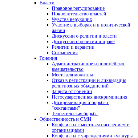
Власти
Правовое регулирование
Покровительство властей
Чувства верующих
Участие в выборах и в политической
жизни
Дискуссии о религии и власти
Дискуссии о религии и праве
Религии и карантин
Соглашения
Гонения
Административное и полицейское
вмешательство
Места для молитвы
Отказ в регистрации и ликвидация
религиозных объединений
Защита от гонений
Негосударственная дискриминация
Дискриминация и борьба с
"сектантами"
Теоретическая борьба
Общественность и СМИ
Конфликты с местным населением и
организациями
Конфликты с учреждениями культуры