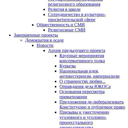
религиозного образования
Религия в школе
Сотрудничество в культурно-
просветительской сфере
Общественность и СМИ
Религиозные СМИ
Завершенные проекты
Демократия в осаде
Новости
Архив предыдущего проекта
Крупные мероприятия
консервативного толка
Курьезы
Национальная идея,
антивестернизм, империализм
О странностях любви...
Оправдания дела ЮКОСа
Основания пересмотра
приватизации
Предложения де-либерализовать
Конституцию и публичное право
Призывы к ужесточению
уголовного и уголовно-
процессуального
законодательства