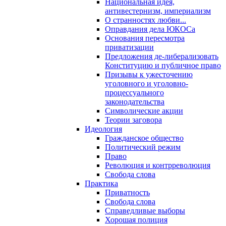
Национальная идея,
антивестернизм, империализм
О странностях любви...
Оправдания дела ЮКОСа
Основания пересмотра
приватизации
Предложения де-либерализовать
Конституцию и публичное право
Призывы к ужесточению
уголовного и уголовно-
процессуального
законодательства
Символические акции
Теории заговора
Идеология
Гражданское общество
Политический режим
Право
Революция и контрреволюция
Свобода слова
Практика
Приватность
Свобода слова
Справедливые выборы
Хорошая полиция