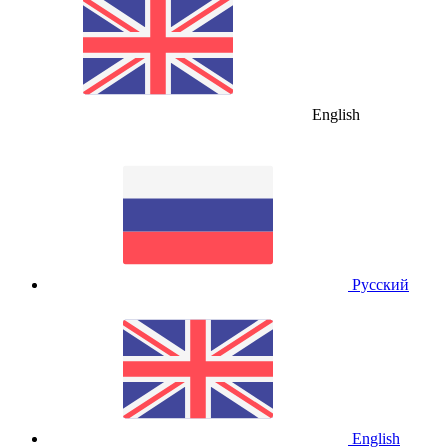
English
Русский
English