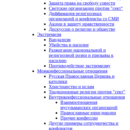
Защита права на свободу совести
Светские организации против "сект"
Диффамация религиозных
организаций и конфликты со СМИ
Акции в защиту нравственности
Дискуссии о религии и обществе
Экстремизм
Вандализм
Убийства и насилие
Разжигание национальной и
религиозной розни и призывы к
насилию
Противодействие экстремизму
Межконфессиональные отношения
Русская Православная Церковь и
католики
Христианство и ислам
Традиционные религии против "сект"
Внутриконфессиональные отношения
Взаимоотношения
мусульманских организаций
Православные юрисдикции
Прочие конфессии
Другие примеры сотрудничества и
конфликтов