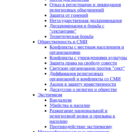
Отказ в регистрации и ликвидация
религиозных объединений
Защита от гонений
Негосударственная дискриминация
Дискриминация и борьба с
"сектантами"
Теоретическая борьба
Общественность и СМИ
Конфликты с местным населением и
организациями
Конфликты с учреждениями культуры
Защита права на свободу совести
Светские организации против "сект"
Диффамация религиозных
организаций и конфликты со СМИ
Акции в защиту нравственности
Дискуссии о религии и обществе
Экстремизм
Вандализм
Убийства и насилие
Разжигание национальной и
религиозной розни и призывы к
насилию
Противодействие экстремизму
Межконфессиональные отношения