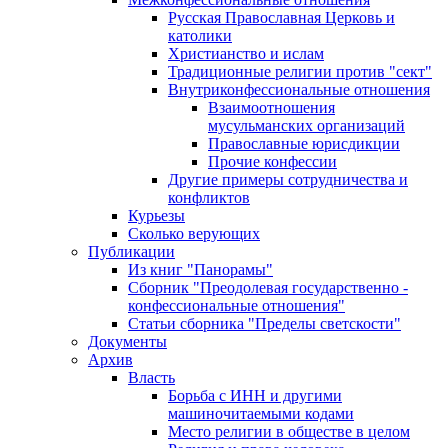
Русская Православная Церковь и
католики
Христианство и ислам
Традиционные религии против "сект"
Внутриконфессиональные отношения
Взаимоотношения
мусульманских организаций
Православные юрисдикции
Прочие конфессии
Другие примеры сотрудничества и
конфликтов
Курьезы
Сколько верующих
Публикации
Из книг "Панорамы"
Сборник "Преодолевая государственно -
конфессиональные отношения"
Статьи сборника "Пределы светскости"
Документы
Архив
Власть
Борьба с ИНН и другими
машиночитаемыми кодами
Место религии в обществе в целом