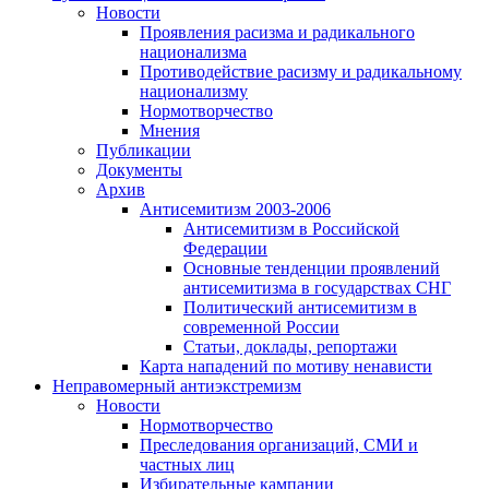
Новости
Проявления расизма и радикального
национализма
Противодействие расизму и радикальному
национализму
Нормотворчество
Мнения
Публикации
Документы
Архив
Антисемитизм 2003-2006
Антисемитизм в Российской
Федерации
Основные тенденции проявлений
антисемитизма в государствах СНГ
Политический антисемитизм в
современной России
Статьи, доклады, репортажи
Карта нападений по мотиву ненависти
Неправомерный антиэкстремизм
Новости
Нормотворчество
Преследования организаций, СМИ и
частных лиц
Избирательные кампании