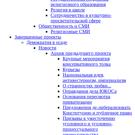
религиозного образования
Религия в школе
Сотрудничество в культурно-
просветительской сфере
Общественность и СМИ
Религиозные СМИ
Завершенные проекты
Демократия в осаде
Новости
Архив предыдущего проекта
Крупные мероприятия
консервативного толка
Курьезы
Национальная идея,
антивестернизм, империализм
О странностях любви...
Оправдания дела ЮКОСа
Основания пересмотра
приватизации
Предложения де-либерализовать
Конституцию и публичное право
Призывы к ужесточению
уголовного и уголовно-
процессуального
законодательства