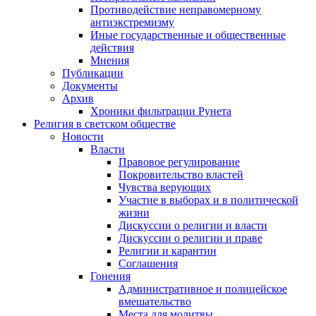
Противодействие неправомерному
антиэкстремизму
Иные государственные и общественные
действия
Мнения
Публикации
Документы
Архив
Хроники фильтрации Рунета
Религия в светском обществе
Новости
Власти
Правовое регулирование
Покровительство властей
Чувства верующих
Участие в выборах и в политической
жизни
Дискуссии о религии и власти
Дискуссии о религии и праве
Религии и карантин
Соглашения
Гонения
Административное и полицейское
вмешательство
Места для молитвы