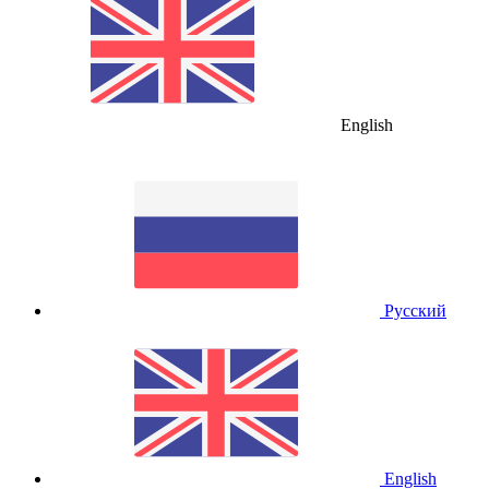
English
Русский
English