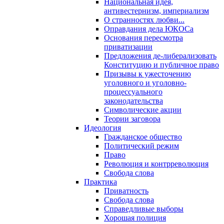
Национальная идея,
антивестернизм, империализм
О странностях любви...
Оправдания дела ЮКОСа
Основания пересмотра
приватизации
Предложения де-либерализовать
Конституцию и публичное право
Призывы к ужесточению
уголовного и уголовно-
процессуального
законодательства
Символические акции
Теории заговора
Идеология
Гражданское общество
Политический режим
Право
Революция и контрреволюция
Свобода слова
Практика
Приватность
Свобода слова
Справедливые выборы
Хорошая полиция