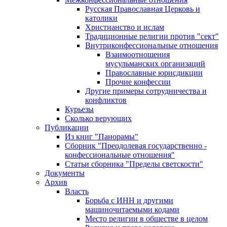
Русская Православная Церковь и
католики
Христианство и ислам
Традиционные религии против "сект"
Внутриконфессиональные отношения
Взаимоотношения
мусульманских организаций
Православные юрисдикции
Прочие конфессии
Другие примеры сотрудничества и
конфликтов
Курьезы
Сколько верующих
Публикации
Из книг "Панорамы"
Сборник "Преодолевая государственно -
конфессиональные отношения"
Статьи сборника "Пределы светскости"
Документы
Архив
Власть
Борьба с ИНН и другими
машиночитаемыми кодами
Место религии в обществе в целом