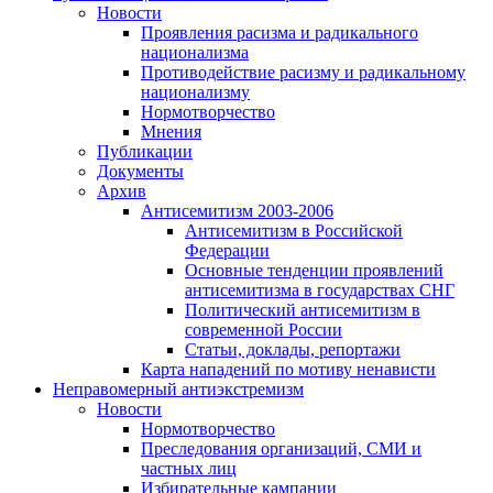
Новости
Проявления расизма и радикального
национализма
Противодействие расизму и радикальному
национализму
Нормотворчество
Мнения
Публикации
Документы
Архив
Антисемитизм 2003-2006
Антисемитизм в Российской
Федерации
Основные тенденции проявлений
антисемитизма в государствах СНГ
Политический антисемитизм в
современной России
Статьи, доклады, репортажи
Карта нападений по мотиву ненависти
Неправомерный антиэкстремизм
Новости
Нормотворчество
Преследования организаций, СМИ и
частных лиц
Избирательные кампании