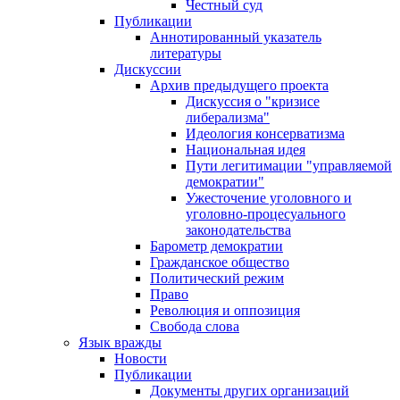
Честный суд
Публикации
Аннотированный указатель
литературы
Дискуссии
Архив предыдущего проекта
Дискуссия о "кризисе
либерализма"
Идеология консерватизма
Национальная идея
Пути легитимации "управляемой
демократии"
Ужесточение уголовного и
уголовно-процесуального
законодательства
Барометр демократии
Гражданское общество
Политический режим
Право
Революция и оппозиция
Свобода слова
Язык вражды
Новости
Публикации
Документы других организаций