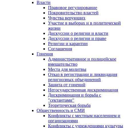
Власти
Правовое регулирование
Покровительство властей
Чувства верующих
Участие в выборах и в политической
жизни
Дискуссии о религии и власти
Дискуссии о религии и праве
Религии и карантин
Соглашения
Гонения
Административное и полицейское
вмешательство
Места для молитвы
Отказ в регистрации и ликвидация
религиозных объединений
Защита от гонений
Негосударственная дискриминация
Дискриминация и борьба с
"сектантами"
Теоретическая борьба
Общественность и СМИ
Конфликты с местным населением и
организациями
Конфликты с учреждениями культуры