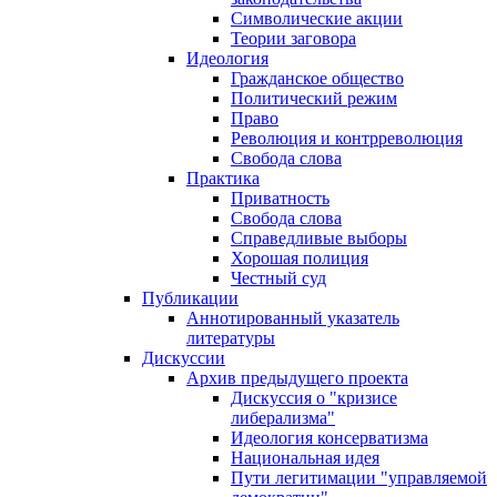
Символические акции
Теории заговора
Идеология
Гражданское общество
Политический режим
Право
Революция и контрреволюция
Свобода слова
Практика
Приватность
Свобода слова
Справедливые выборы
Хорошая полиция
Честный суд
Публикации
Аннотированный указатель
литературы
Дискуссии
Архив предыдущего проекта
Дискуссия о "кризисе
либерализма"
Идеология консерватизма
Национальная идея
Пути легитимации "управляемой