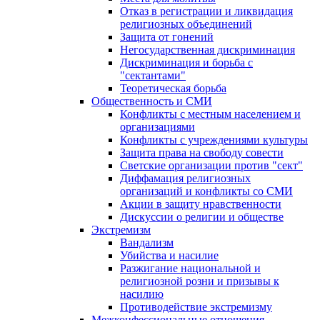
Отказ в регистрации и ликвидация
религиозных объединений
Защита от гонений
Негосударственная дискриминация
Дискриминация и борьба с
"сектантами"
Теоретическая борьба
Общественность и СМИ
Конфликты с местным населением и
организациями
Конфликты с учреждениями культуры
Защита права на свободу совести
Светские организации против "сект"
Диффамация религиозных
организаций и конфликты со СМИ
Акции в защиту нравственности
Дискуссии о религии и обществе
Экстремизм
Вандализм
Убийства и насилие
Разжигание национальной и
религиозной розни и призывы к
насилию
Противодействие экстремизму
Межконфессиональные отношения