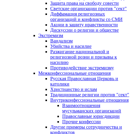
Защита права на свободу совести
Светские организации против "сект"
Диффамация религиозных
организаций и конфликты со СМИ
Акции в защиту нравственности
Дискуссии о религии и обществе
Экстремизм
Вандализм
Убийства и насилие
Разжигание национальной и
религиозной розни и призывы к
насилию
Противодействие экстремизму
Межконфессиональные отношения
Русская Православная Церковь и
католики
Христианство и ислам
Традиционные религии против "сект"
Внутриконфессиональные отношения
Взаимоотношения
мусульманских организаций
Православные юрисдикции
Прочие конфессии
Другие примеры сотрудничества и
конфликтов