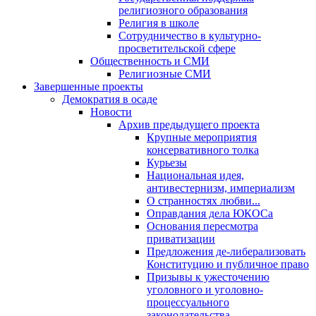
религиозного образования
Религия в школе
Сотрудничество в культурно-
просветительской сфере
Общественность и СМИ
Религиозные СМИ
Завершенные проекты
Демократия в осаде
Новости
Архив предыдущего проекта
Крупные мероприятия
консервативного толка
Курьезы
Национальная идея,
антивестернизм, империализм
О странностях любви...
Оправдания дела ЮКОСа
Основания пересмотра
приватизации
Предложения де-либерализовать
Конституцию и публичное право
Призывы к ужесточению
уголовного и уголовно-
процессуального
законодательства