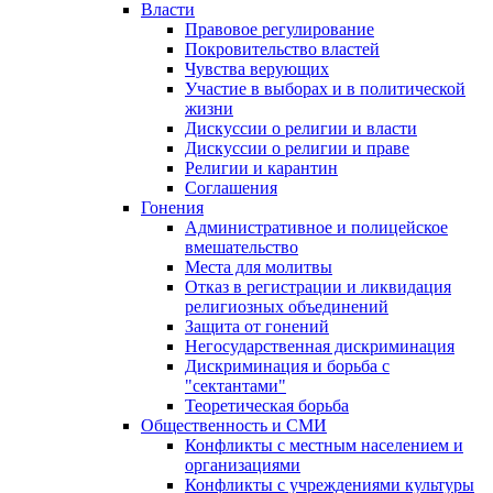
Власти
Правовое регулирование
Покровительство властей
Чувства верующих
Участие в выборах и в политической
жизни
Дискуссии о религии и власти
Дискуссии о религии и праве
Религии и карантин
Соглашения
Гонения
Административное и полицейское
вмешательство
Места для молитвы
Отказ в регистрации и ликвидация
религиозных объединений
Защита от гонений
Негосударственная дискриминация
Дискриминация и борьба с
"сектантами"
Теоретическая борьба
Общественность и СМИ
Конфликты с местным населением и
организациями
Конфликты с учреждениями культуры