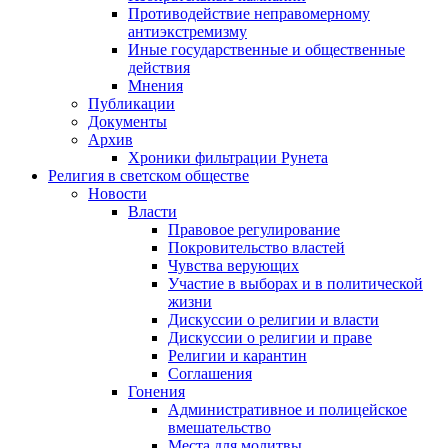
Противодействие неправомерному
антиэкстремизму
Иные государственные и общественные
действия
Мнения
Публикации
Документы
Архив
Хроники фильтрации Рунета
Религия в светском обществе
Новости
Власти
Правовое регулирование
Покровительство властей
Чувства верующих
Участие в выборах и в политической
жизни
Дискуссии о религии и власти
Дискуссии о религии и праве
Религии и карантин
Соглашения
Гонения
Административное и полицейское
вмешательство
Места для молитвы