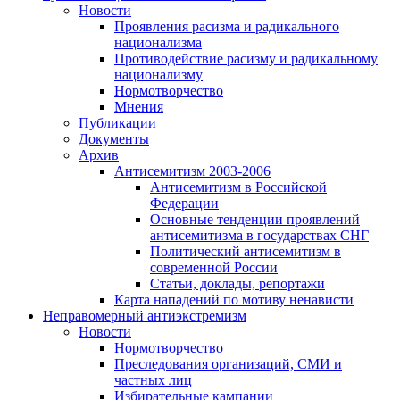
Новости
Проявления расизма и радикального
национализма
Противодействие расизму и радикальному
национализму
Нормотворчество
Мнения
Публикации
Документы
Архив
Антисемитизм 2003-2006
Антисемитизм в Российской
Федерации
Основные тенденции проявлений
антисемитизма в государствах СНГ
Политический антисемитизм в
современной России
Статьи, доклады, репортажи
Карта нападений по мотиву ненависти
Неправомерный антиэкстремизм
Новости
Нормотворчество
Преследования организаций, СМИ и
частных лиц
Избирательные кампании