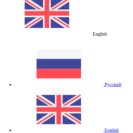
English
Русский
English