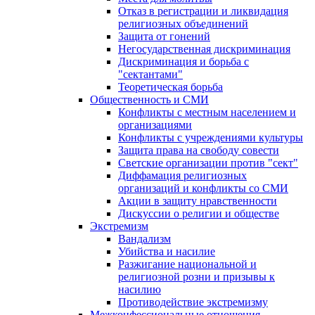
Отказ в регистрации и ликвидация
религиозных объединений
Защита от гонений
Негосударственная дискриминация
Дискриминация и борьба с
"сектантами"
Теоретическая борьба
Общественность и СМИ
Конфликты с местным населением и
организациями
Конфликты с учреждениями культуры
Защита права на свободу совести
Светские организации против "сект"
Диффамация религиозных
организаций и конфликты со СМИ
Акции в защиту нравственности
Дискуссии о религии и обществе
Экстремизм
Вандализм
Убийства и насилие
Разжигание национальной и
религиозной розни и призывы к
насилию
Противодействие экстремизму
Межконфессиональные отношения