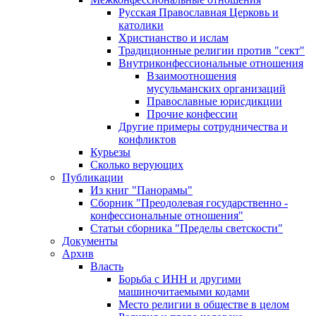
Русская Православная Церковь и
католики
Христианство и ислам
Традиционные религии против "сект"
Внутриконфессиональные отношения
Взаимоотношения
мусульманских организаций
Православные юрисдикции
Прочие конфессии
Другие примеры сотрудничества и
конфликтов
Курьезы
Сколько верующих
Публикации
Из книг "Панорамы"
Сборник "Преодолевая государственно -
конфессиональные отношения"
Статьи сборника "Пределы светскости"
Документы
Архив
Власть
Борьба с ИНН и другими
машиночитаемыми кодами
Место религии в обществе в целом