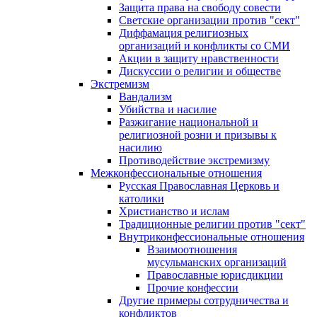
Защита права на свободу совести
Светские организации против "сект"
Диффамация религиозных
организаций и конфликты со СМИ
Акции в защиту нравственности
Дискуссии о религии и обществе
Экстремизм
Вандализм
Убийства и насилие
Разжигание национальной и
религиозной розни и призывы к
насилию
Противодействие экстремизму
Межконфессиональные отношения
Русская Православная Церковь и
католики
Христианство и ислам
Традиционные религии против "сект"
Внутриконфессиональные отношения
Взаимоотношения
мусульманских организаций
Православные юрисдикции
Прочие конфессии
Другие примеры сотрудничества и
конфликтов