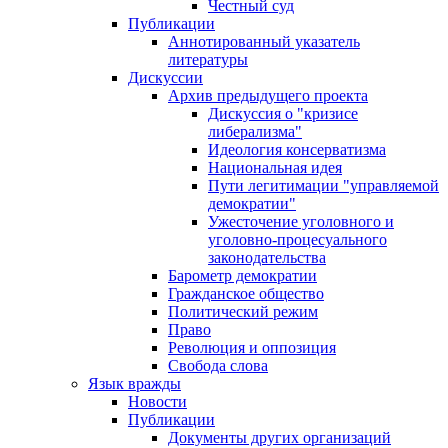
Честный суд
Публикации
Аннотированный указатель
литературы
Дискуссии
Архив предыдущего проекта
Дискуссия о "кризисе
либерализма"
Идеология консерватизма
Национальная идея
Пути легитимации "управляемой
демократии"
Ужесточение уголовного и
уголовно-процесуального
законодательства
Барометр демократии
Гражданское общество
Политический режим
Право
Революция и оппозиция
Свобода слова
Язык вражды
Новости
Публикации
Документы других организаций