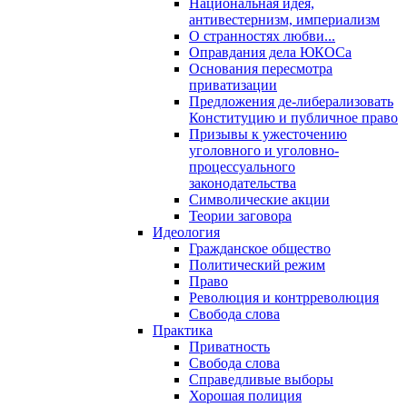
Национальная идея,
антивестернизм, империализм
О странностях любви...
Оправдания дела ЮКОСа
Основания пересмотра
приватизации
Предложения де-либерализовать
Конституцию и публичное право
Призывы к ужесточению
уголовного и уголовно-
процессуального
законодательства
Символические акции
Теории заговора
Идеология
Гражданское общество
Политический режим
Право
Революция и контрреволюция
Свобода слова
Практика
Приватность
Свобода слова
Справедливые выборы
Хорошая полиция