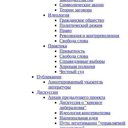
Символические акции
Теории заговора
Идеология
Гражданское общество
Политический режим
Право
Революция и контрреволюция
Свобода слова
Практика
Приватность
Свобода слова
Справедливые выборы
Хорошая полиция
Честный суд
Публикации
Аннотированный указатель
литературы
Дискуссии
Архив предыдущего проекта
Дискуссия о "кризисе
либерализма"
Идеология консерватизма
Национальная идея
Пути легитимации "управляемой