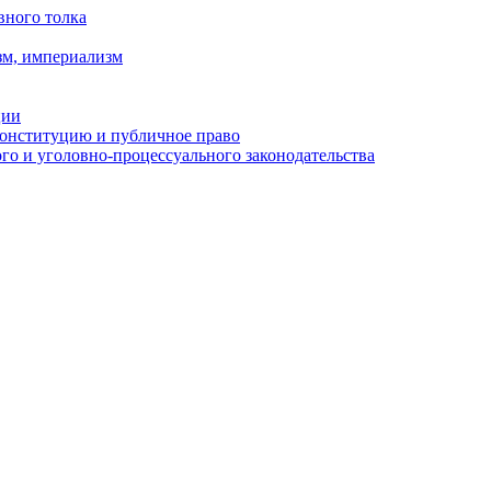
вного толка
зм, империализм
ции
Конституцию и публичное право
о и уголовно-процессуального законодательства