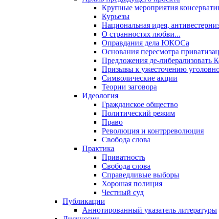
Крупные мероприятия консервати
Курьезы
Национальная идея, антивестерни
О странностях любви...
Оправдания дела ЮКОСа
Основания пересмотра приватиза
Предложения де-либерализовать 
Призывы к ужесточению уголовног
Символические акции
Теории заговора
Идеология
Гражданское общество
Политический режим
Право
Революция и контрреволюция
Свобода слова
Практика
Приватность
Свобода слова
Справедливые выборы
Хорошая полиция
Честный суд
Публикации
Аннотированный указатель литературы
Дискуссии