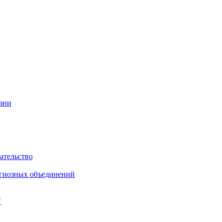
изни
ательство
игиозных объединений
"