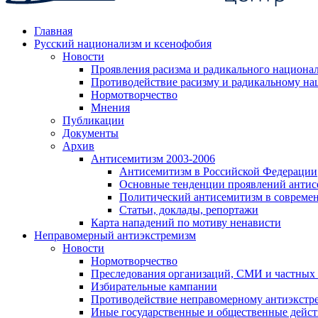
Главная
Русский национализм и ксенофобия
Новости
Проявления расизма и радикального национа
Противодействие расизму и радикальному на
Нормотворчество
Мнения
Публикации
Документы
Архив
Антисемитизм 2003-2006
Антисемитизм в Российской Федерации
Основные тенденции проявлений антис
Политический антисемитизм в совреме
Статьи, доклады, репортажи
Карта нападений по мотиву ненависти
Неправомерный антиэкстремизм
Новости
Нормотворчество
Преследования организаций, СМИ и частных
Избирательные кампании
Противодействие неправомерному антиэкстр
Иные государственные и общественные дейст