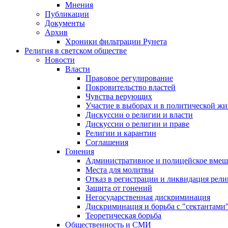
Мнения
Публикации
Документы
Архив
Хроники фильтрации Рунета
Религия в светском обществе
Новости
Власти
Правовое регулирование
Покровительство властей
Чувства верующих
Участие в выборах и в политической ж
Дискуссии о религии и власти
Дискуссии о религии и праве
Религии и карантин
Соглашения
Гонения
Административное и полицейское вмеш
Места для молитвы
Отказ в регистрации и ликвидация рел
Защита от гонений
Негосударственная дискриминация
Дискриминация и борьба с "сектантами
Теоретическая борьба
Общественность и СМИ