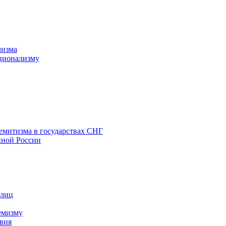
лизма
ционализму
емитизма в государствах СНГ
нной России
 лиц
емизму
вия