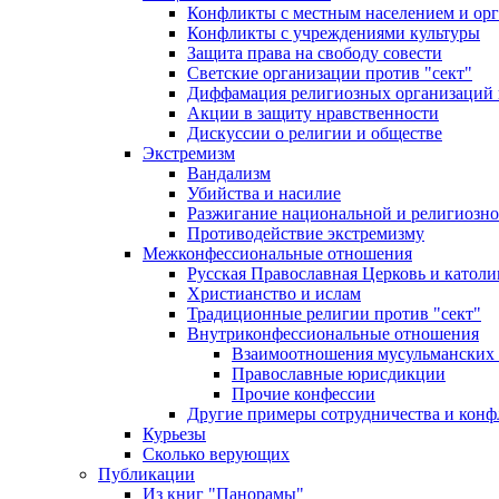
Конфликты с местным населением и ор
Конфликты с учреждениями культуры
Защита права на свободу совести
Светские организации против "сект"
Диффамация религиозных организаций
Акции в защиту нравственности
Дискуссии о религии и обществе
Экстремизм
Вандализм
Убийства и насилие
Разжигание национальной и религиозно
Противодействие экстремизму
Межконфессиональные отношения
Русская Православная Церковь и католи
Христианство и ислам
Традиционные религии против "сект"
Внутриконфессиональные отношения
Взаимоотношения мусульманских 
Православные юрисдикции
Прочие конфессии
Другие примеры сотрудничества и конф
Курьезы
Сколько верующих
Публикации
Из книг "Панорамы"