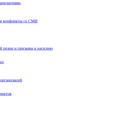
ганизациями
 и конфликты со СМИ
й розни и призывы к насилию
ки
организаций
ликтов