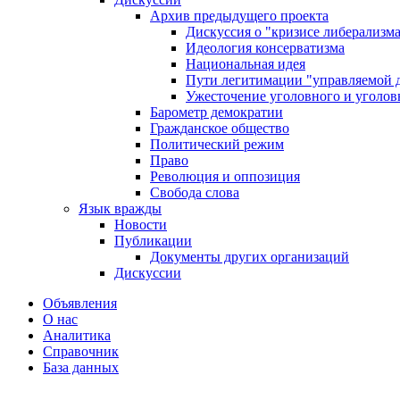
Архив предыдущего проекта
Дискуссия о "кризисе либерализм
Идеология консерватизма
Национальная идея
Пути легитимации "управляемой 
Ужесточение уголовного и уголов
Барометр демократии
Гражданское общество
Политический режим
Право
Революция и оппозиция
Свобода слова
Язык вражды
Новости
Публикации
Документы других организаций
Дискуссии
Объявления
О нас
Аналитика
Справочник
База данных