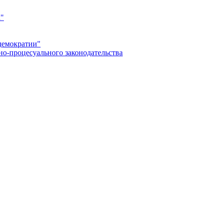
а"
демократии"
но-процесуального законодательства