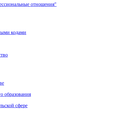
фессиональные отношения"
мыми кодами
ство
ве
го образования
льской сфере