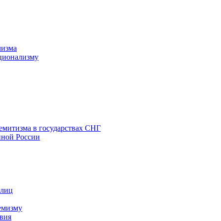
лизма
ционализму
емитизма в государствах СНГ
нной России
 лиц
емизму
вия