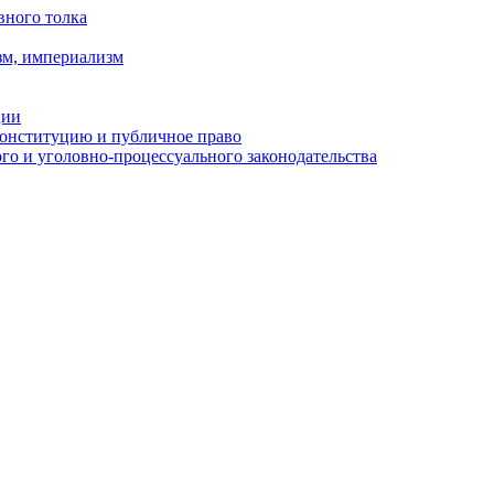
вного толка
зм, империализм
ции
Конституцию и публичное право
о и уголовно-процессуального законодательства