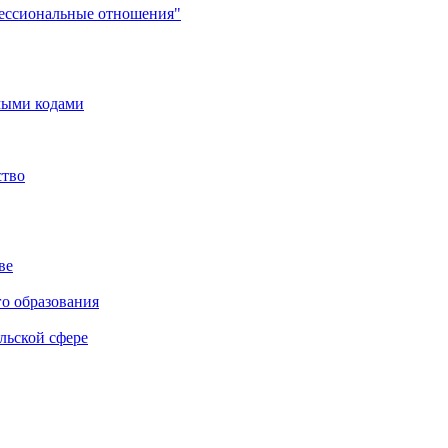
фессиональные отношения"
мыми кодами
ство
ве
го образования
льской сфере