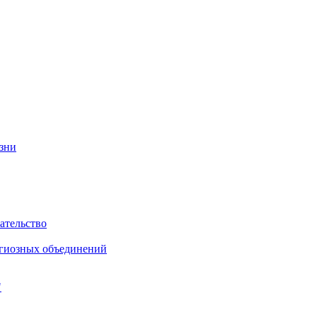
изни
ательство
игиозных объединений
"