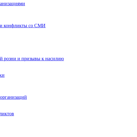
ганизациями
 и конфликты со СМИ
й розни и призывы к насилию
ки
организаций
ликтов