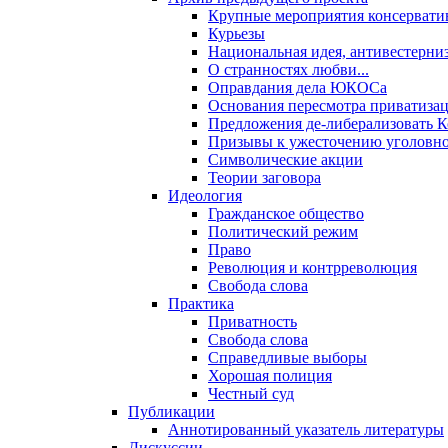
Крупные мероприятия консервати
Курьезы
Национальная идея, антивестерни
О странностях любви...
Оправдания дела ЮКОСа
Основания пересмотра приватиза
Предложения де-либерализовать 
Призывы к ужесточению уголовног
Символические акции
Теории заговора
Идеология
Гражданское общество
Политический режим
Право
Революция и контрреволюция
Свобода слова
Практика
Приватность
Свобода слова
Справедливые выборы
Хорошая полиция
Честный суд
Публикации
Аннотированный указатель литературы
Дискуссии