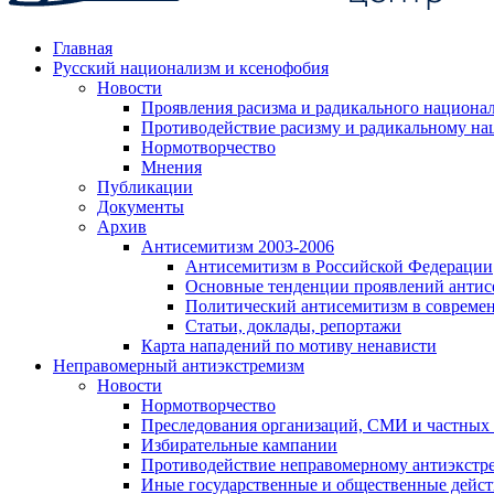
Главная
Русский национализм и ксенофобия
Новости
Проявления расизма и радикального национа
Противодействие расизму и радикальному на
Нормотворчество
Мнения
Публикации
Документы
Архив
Антисемитизм 2003-2006
Антисемитизм в Российской Федерации
Основные тенденции проявлений антис
Политический антисемитизм в совреме
Статьи, доклады, репортажи
Карта нападений по мотиву ненависти
Неправомерный антиэкстремизм
Новости
Нормотворчество
Преследования организаций, СМИ и частных
Избирательные кампании
Противодействие неправомерному антиэкстр
Иные государственные и общественные дейст