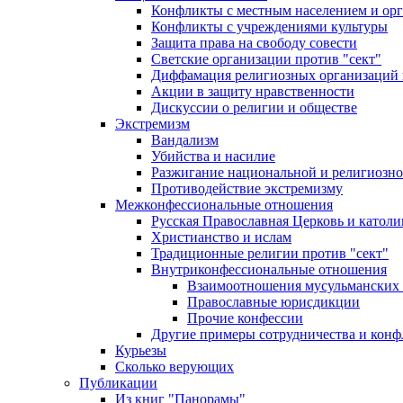
Конфликты с местным населением и ор
Конфликты с учреждениями культуры
Защита права на свободу совести
Светские организации против "сект"
Диффамация религиозных организаций
Акции в защиту нравственности
Дискуссии о религии и обществе
Экстремизм
Вандализм
Убийства и насилие
Разжигание национальной и религиозно
Противодействие экстремизму
Межконфессиональные отношения
Русская Православная Церковь и католи
Христианство и ислам
Традиционные религии против "сект"
Внутриконфессиональные отношения
Взаимоотношения мусульманских 
Православные юрисдикции
Прочие конфессии
Другие примеры сотрудничества и конф
Курьезы
Сколько верующих
Публикации
Из книг "Панорамы"