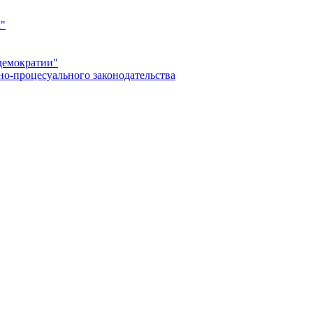
а"
демократии"
но-процесуального законодательства