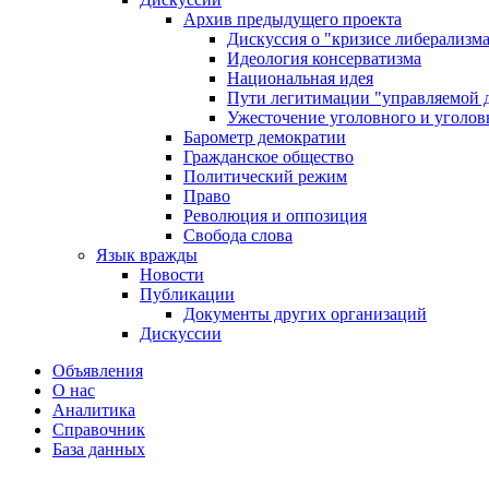
Архив предыдущего проекта
Дискуссия о "кризисе либерализм
Идеология консерватизма
Национальная идея
Пути легитимации "управляемой 
Ужесточение уголовного и уголов
Барометр демократии
Гражданское общество
Политический режим
Право
Революция и оппозиция
Свобода слова
Язык вражды
Новости
Публикации
Документы других организаций
Дискуссии
Объявления
О нас
Аналитика
Справочник
База данных