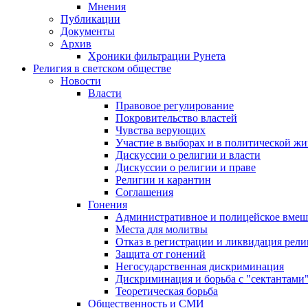
Мнения
Публикации
Документы
Архив
Хроники фильтрации Рунета
Религия в светском обществе
Новости
Власти
Правовое регулирование
Покровительство властей
Чувства верующих
Участие в выборах и в политической ж
Дискуссии о религии и власти
Дискуссии о религии и праве
Религии и карантин
Соглашения
Гонения
Административное и полицейское вмеш
Места для молитвы
Отказ в регистрации и ликвидация рел
Защита от гонений
Негосударственная дискриминация
Дискриминация и борьба с "сектантами
Теоретическая борьба
Общественность и СМИ