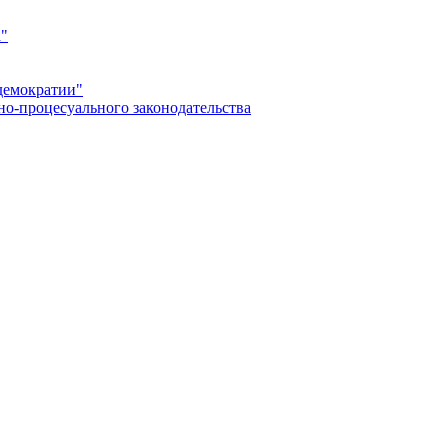
а"
демократии"
но-процесуального законодательства