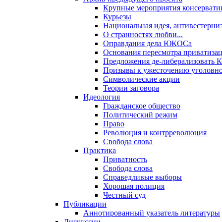
Крупные мероприятия консервати
Курьезы
Национальная идея, антивестерни
О странностях любви...
Оправдания дела ЮКОСа
Основания пересмотра приватиза
Предложения де-либерализовать 
Призывы к ужесточению уголовног
Символические акции
Теории заговора
Идеология
Гражданское общество
Политический режим
Право
Революция и контрреволюция
Свобода слова
Практика
Приватность
Свобода слова
Справедливые выборы
Хорошая полиция
Честный суд
Публикации
Аннотированный указатель литературы
Дискуссии