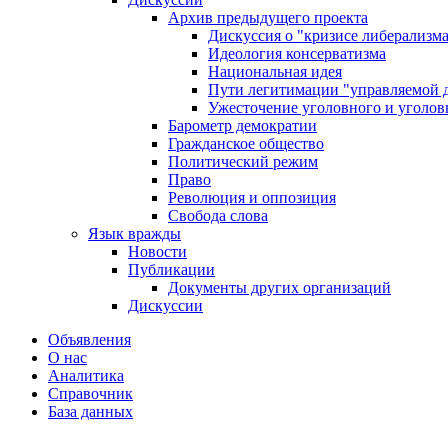
Архив предыдущего проекта
Дискуссия о "кризисе либерализм
Идеология консерватизма
Национальная идея
Пути легитимации "управляемой 
Ужесточение уголовного и уголов
Барометр демократии
Гражданское общество
Политический режим
Право
Революция и оппозиция
Свобода слова
Язык вражды
Новости
Публикации
Документы других организаций
Дискуссии
Объявления
О нас
Аналитика
Справочник
База данных