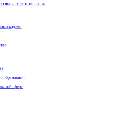
фессиональные отношения"
мыми кодами
ство
ве
го образования
льской сфере