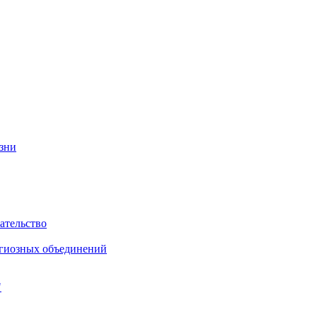
изни
ательство
игиозных объединений
"