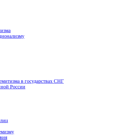
лизма
ционализму
емитизма в государствах СНГ
нной России
 лиц
емизму
вия