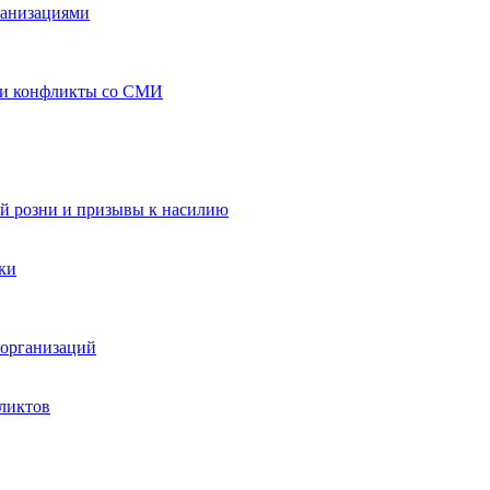
ганизациями
 и конфликты со СМИ
й розни и призывы к насилию
ки
организаций
ликтов