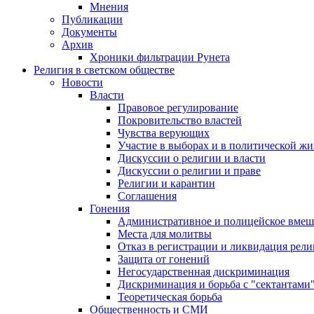
Мнения
Публикации
Документы
Архив
Хроники фильтрации Рунета
Религия в светском обществе
Новости
Власти
Правовое регулирование
Покровительство властей
Чувства верующих
Участие в выборах и в политической ж
Дискуссии о религии и власти
Дискуссии о религии и праве
Религии и карантин
Соглашения
Гонения
Административное и полицейское вмеш
Места для молитвы
Отказ в регистрации и ликвидация рел
Защита от гонений
Негосударственная дискриминация
Дискриминация и борьба с "сектантами
Теоретическая борьба
Общественность и СМИ