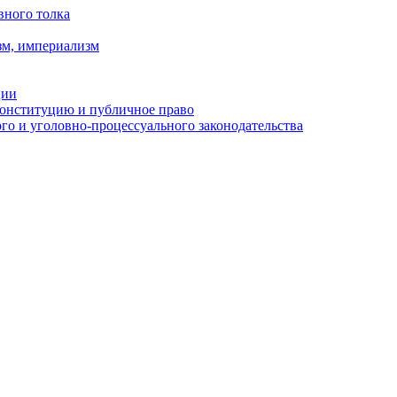
вного толка
зм, империализм
ции
Конституцию и публичное право
о и уголовно-процессуального законодательства