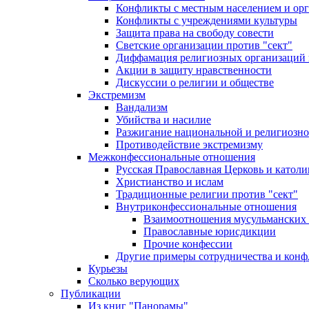
Конфликты с местным населением и ор
Конфликты с учреждениями культуры
Защита права на свободу совести
Светские организации против "сект"
Диффамация религиозных организаций
Акции в защиту нравственности
Дискуссии о религии и обществе
Экстремизм
Вандализм
Убийства и насилие
Разжигание национальной и религиозно
Противодействие экстремизму
Межконфессиональные отношения
Русская Православная Церковь и католи
Христианство и ислам
Традиционные религии против "сект"
Внутриконфессиональные отношения
Взаимоотношения мусульманских 
Православные юрисдикции
Прочие конфессии
Другие примеры сотрудничества и конф
Курьезы
Сколько верующих
Публикации
Из книг "Панорамы"