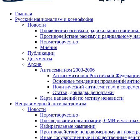
Главная
Русский национализм и ксенофобия
Новости
Проявления расизма и радикального национа
Противодействие расизму и радикальному на
Нормотворчество
Мнения
Публикации
Документы
Архив
Антисемитизм 2003-2006
Антисемитизм в Российской Федерации
Основные тенденции проявлений антис
Политический антисемитизм в совреме
Статьи, доклады, репортажи
Карта нападений по мотиву ненависти
Неправомерный антиэкстремизм
Новости
Нормотворчество
Преследования организаций, СМИ и частных
Избирательные кампании
Противодействие неправомерному антиэкстр
Иные государственные и общественные дейст