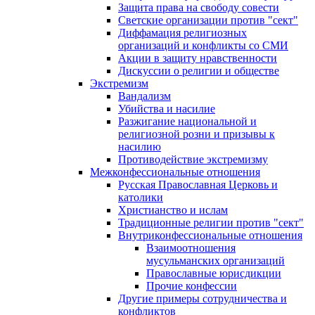
Защита права на свободу совести
Светские организации против "сект"
Диффамация религиозных
организаций и конфликты со СМИ
Акции в защиту нравственности
Дискуссии о религии и обществе
Экстремизм
Вандализм
Убийства и насилие
Разжигание национальной и
религиозной розни и призывы к
насилию
Противодействие экстремизму
Межконфессиональные отношения
Русская Православная Церковь и
католики
Христианство и ислам
Традиционные религии против "сект"
Внутриконфессиональные отношения
Взаимоотношения
мусульманских организаций
Православные юрисдикции
Прочие конфессии
Другие примеры сотрудничества и
конфликтов