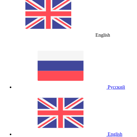
English
Русский
English