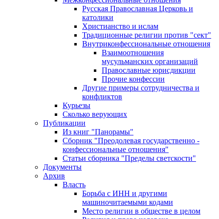
Русская Православная Церковь и
католики
Христианство и ислам
Традиционные религии против "сект"
Внутриконфессиональные отношения
Взаимоотношения
мусульманских организаций
Православные юрисдикции
Прочие конфессии
Другие примеры сотрудничества и
конфликтов
Курьезы
Сколько верующих
Публикации
Из книг "Панорамы"
Сборник "Преодолевая государственно -
конфессиональные отношения"
Статьи сборника "Пределы светскости"
Документы
Архив
Власть
Борьба с ИНН и другими
машиночитаемыми кодами
Место религии в обществе в целом