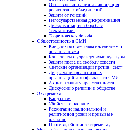
Отказ в регистрации и ликвидация
религиозных объединений
Защита от гонений
Негосударственная дискриминация
Дискриминация и борьба с
"сектантами"
Теоретическая борьба
Общественность и СМИ
Конфликты с местным населением и
организациями
Конфликты с учреждениями культуры
Защита права на свободу совести
Светские организации против "сект"
Диффамация религиозных
организаций и конфликты со СМИ
Акции в защиту нравственности
Дискуссии о религии и обществе
Экстремизм
Вандализм
Убийства и насилие
Разжигание национальной и
религиозной розни и призывы к
насилию
Противодействие экстремизму
Межконфессиональные отношения