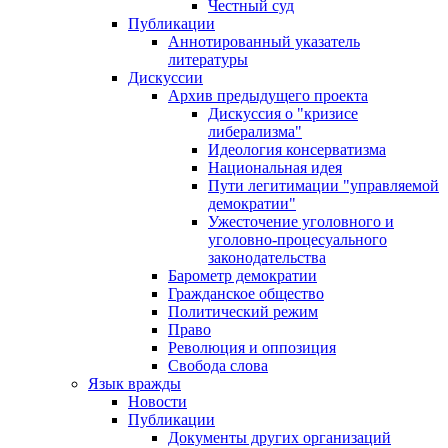
Честный суд
Публикации
Аннотированный указатель
литературы
Дискуссии
Архив предыдущего проекта
Дискуссия о "кризисе
либерализма"
Идеология консерватизма
Национальная идея
Пути легитимации "управляемой
демократии"
Ужесточение уголовного и
уголовно-процесуального
законодательства
Барометр демократии
Гражданское общество
Политический режим
Право
Революция и оппозиция
Свобода слова
Язык вражды
Новости
Публикации
Документы других организаций