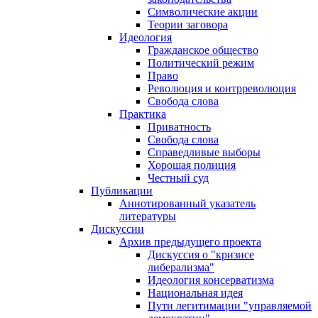
Символические акции
Теории заговора
Идеология
Гражданское общество
Политический режим
Право
Революция и контрреволюция
Свобода слова
Практика
Приватность
Свобода слова
Справедливые выборы
Хорошая полиция
Честный суд
Публикации
Аннотированный указатель
литературы
Дискуссии
Архив предыдущего проекта
Дискуссия о "кризисе
либерализма"
Идеология консерватизма
Национальная идея
Пути легитимации "управляемой