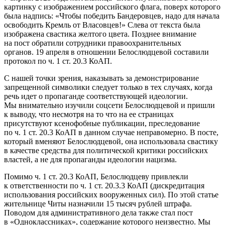
картинку с изображением российского флага, поверх которого
была надпись: «Чтобы победить Бандеровцев, надо для начала
освободить Кремль от Власовцев!» Слева от текста была
изображена свастика желтого цвета. Позднее внимание
на пост обратили сотрудники правоохранительных
органов. 19 апреля в отношении Белослюдцевой составили
протокол по ч. 1 ст. 20.3 КоАП.
С нашей точки зрения, наказывать за демонстрирование
запрещенной символики следует только в тех случаях, когда
речь идет о пропаганде соответствующей идеологии.
Мы внимательно изучили соцсети Белослюдцевой и пришли
к выводу, что несмотря на то что на ее страницах
присутствуют ксенофобные публикации, преследование
по ч. 1 ст. 20.3 КоАП в данном случае неправомерно. В посте,
который вменяют Белослюдцевой, она использовала свастику
в качестве средства для политической критики российских
властей, а не для пропаганды идеологии нацизма.
Помимо ч. 1 ст. 20.3 КоАП, Белослюдцеву привлекли
к ответственности по ч. 1 ст. 20.3.3 КоАП (дискредитация
использования российских вооруженных сил). По этой статье
жительнице Читы назначили 15 тысяч рублей штрафа.
Поводом для административного дела также стал пост
в «Одноклассниках», содержание которого неизвестно. Мы