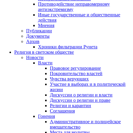
Противодействие неправомерному
антиэкстремизму
Иные государственные и общественные
действия
Мнения
Публикации
Документы
Архив
Хроники фильтрации Рунета
Религия в светском обществе
Новости
Власти
Правовое регулирование
Покровительство властей
Чувства верующих
Участие в выборах и в политической
жизни
Дискуссии о религии и власти
Дискуссии о религии и праве
Религии и карантин
Соглашения
Гонения
Административное и полицейское
вмешательство
Места для молитвы