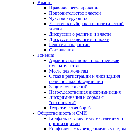
Власти
Правовое регулирование
Покровительство властей
Чувства верующих
Участие в выборах и в политической
жизни
Дискуссии о религии и власти
Дискуссии о религии и праве
Религии и карантин
Соглашения
Гонения
Административное и полицейское
вмешательство
Места для молитвы
Отказ в регистрации и ликвидация
религиозных объединений
Защита от гонений
Негосударственная дискриминация
Дискриминация и борьба с
"сектантами"
Теоретическая борьба
Общественность и СМИ
Конфликты с местным населением и
организациями
Конфликты с учреждениями культуры